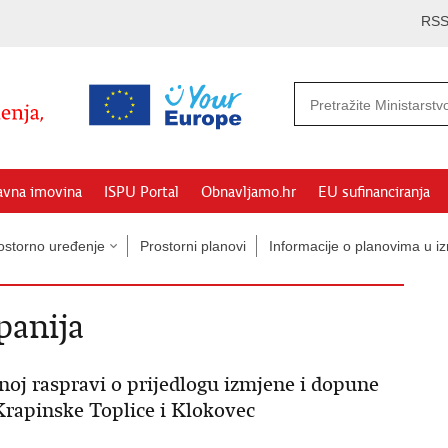
RS
avna imovina
ISPU Portal
Obnavljamo.hr
EU sufinanciranja
ostorno uređenje
Prostorni planovi
Informacije o planovima u iz
panija
vnoj raspravi o prijedlogu izmjene i dopune
Krapinske Toplice i Klokovec