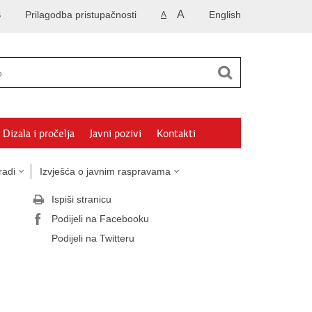
A
S
Prilagodba pristupačnosti
English
A
Dizala i pročelja
Javni pozivi
Kontakti
radi
Izvješća o javnim raspravama
Ispiši stranicu
Podijeli na Facebooku
Podijeli na Twitteru