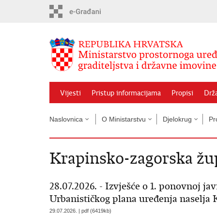
Preskoči
na
glavni
sadržaj
Vijesti
Pristup informacijama
Propisi
Drž
Naslovnica
O Ministarstvu
Djelokrug
Pr
Krapinsko-zagorska žu
28.07.2026. - Izvješće o 1. ponovnoj ja
Urbanističkog plana uređenja naselja 
29.07.2026. | pdf (6419kb)