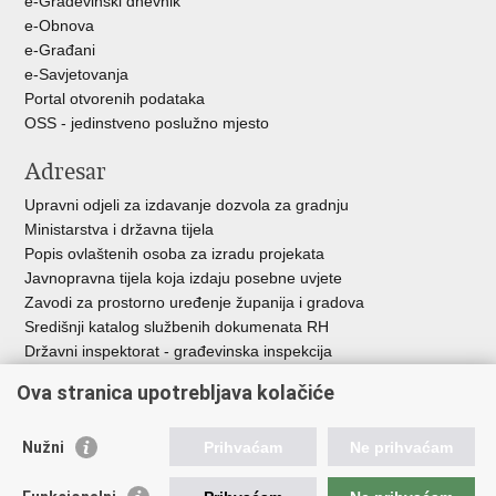
e-Građevinski dnevnik
e-Obnova
e-Građani
e-Savjetovanja
Portal otvorenih podataka
OSS - jedinstveno poslužno mjesto
Adresar
Upravni odjeli za izdavanje dozvola za gradnju
Ministarstva i državna tijela
Popis ovlaštenih osoba za izradu projekata
Javnopravna tijela koja izdaju posebne uvjete
Zavodi za prostorno uređenje županija i gradova
Središnji katalog službenih dokumenata RH
Državni inspektorat - građevinska inspekcija
AZONIZ
Ova stranica upotrebljava kolačiće
Važne poveznice
Nužni
Prihvaćam
Ne prihvaćam
Vlada Republike Hrvatske
Zavod za prostorni razvoj