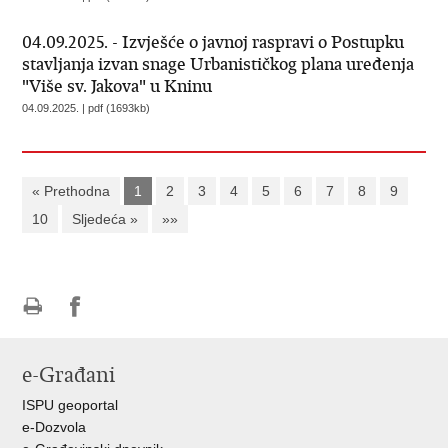
04.09.2025. - Izvješće o javnoj raspravi o Postupku
stavljanja izvan snage Urbanističkog plana uređenja
"Više sv. Jakova" u Kninu
04.09.2025. | pdf (1693kb)
« Prethodna
1
2
3
4
5
6
7
8
9
10
Sljedeća »
»»
Ispiši
Podijeli
Podijeli
stranicu
na
na
e-Građani
Facebooku
Twitteru
ISPU geoportal
e-Dozvola