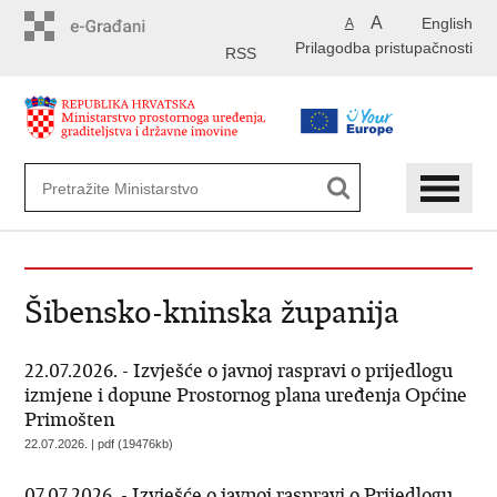
Preskoči
A
English
A
na
Prilagodba pristupačnosti
glavni
RSS
sadržaj
Šibensko-kninska županija
22.07.2026. - Izvješće o javnoj raspravi o prijedlogu
izmjene i dopune Prostornog plana uređenja Općine
Primošten
22.07.2026. | pdf (19476kb)
07.07.2026. - Izvješće o javnoj raspravi o Prijedlogu