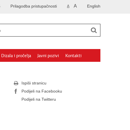
A
S
Prilagodba pristupačnosti
English
A
Dizala i pročelja
Javni pozivi
Kontakti
Ispiši stranicu
Podijeli na Facebooku
Podijeli na Twitteru