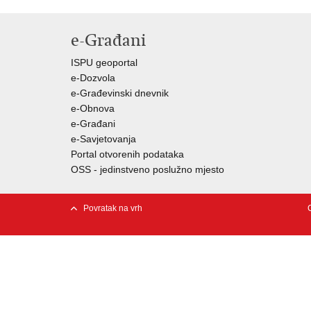
e-Građani
ISPU geoportal
e-Dozvola
e-Građevinski dnevnik
e-Obnova
e-Građani
e-Savjetovanja
Portal otvorenih podataka
OSS - jedinstveno poslužno mjesto
Povratak na vrh
C