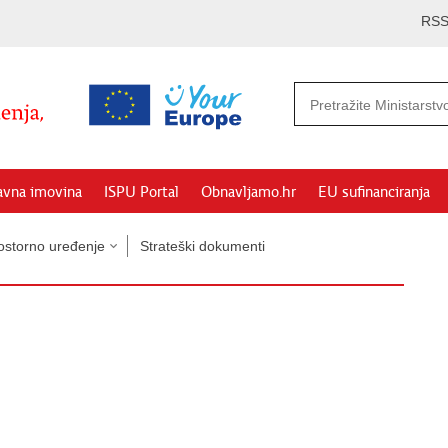
RS
avna imovina
ISPU Portal
Obnavljamo.hr
EU sufinanciranja
ostorno uređenje
Strateški dokumenti