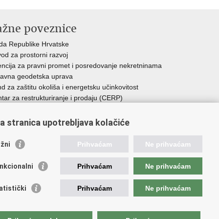
ažne poveznice
da Republike Hrvatske
od za prostorni razvoj
ncija za pravni promet i posredovanje nekretninama
avna geodetska uprava
d za zaštitu okoliša i energetsku učinkovitost
tar za restrukturiranje i prodaju (CERP)
avne nekretnine d.o.o.
a stranica upotrebljava kolačiće
žni
Prihvaćam
Ne prihvaćam
e.
nkcionalni
Prihvaćam
Ne prihvaćam
atistički
Prihvaćam
Ne prihvaćam