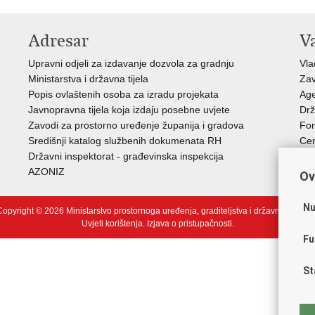
Adresar
V
Upravni odjeli za izdavanje dozvola za gradnju
Vla
Ministarstva i državna tijela
Zav
Popis ovlaštenih osoba za izradu projekata
Age
Javnopravna tijela koja izdaju posebne uvjete
Drž
Zavodi za prostorno uređenje županija i gradova
Fon
Središnji katalog službenih dokumenata RH
Cen
Državni inspektorat - građevinska inspekcija
Drž
AZONIZ
Ov
Nu
opyright © 2026 Ministarstvo prostornoga uređenja, graditeljstva i državne imovin
Uvjeti korištenja
.
Izjava o pristupačnosti
.
Fu
St