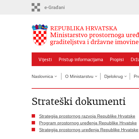
Preskoči
na
glavni
sadržaj
Vijesti
Pristup informacijama
Propisi
Drž
Naslovnica
O Ministarstvu
Djelokrug
Pr
Strateški dokumenti
Strategija prostornog razvoja Republike Hrvatske
Program prostornog uređenja Republike Hrvatske
Strategija prostornog uređenja Republike Hrvatske