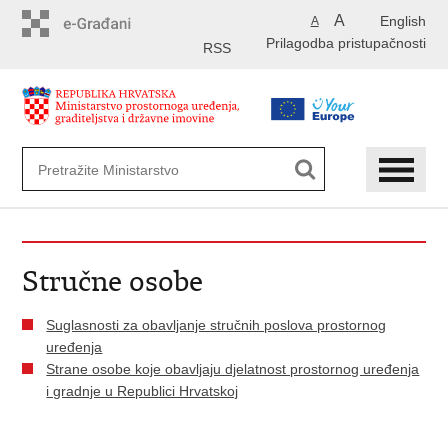
Preskoči
A
English
A
na
Prilagodba pristupačnosti
glavni
RSS
sadržaj
Stručne osobe
Suglasnosti za obavljanje stručnih poslova prostornog
uređenja
Strane osobe koje obavljaju djelatnost prostornog uređenja
i gradnje u Republici Hrvatskoj