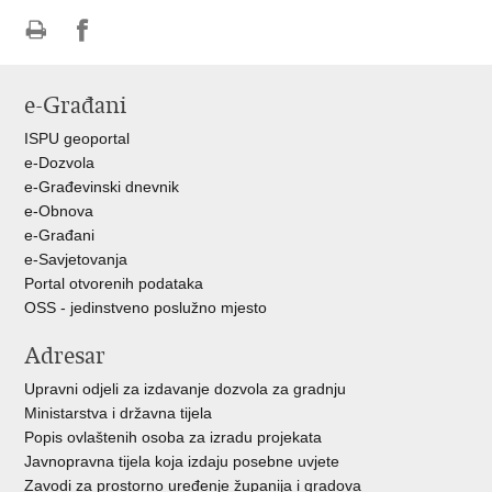
Ispiši
Podijeli
Podijeli
stranicu
na
na
e-Građani
Facebooku
Twitteru
ISPU geoportal
e-Dozvola
e-Građevinski dnevnik
e-Obnova
e-Građani
e-Savjetovanja
Portal otvorenih podataka
OSS - jedinstveno poslužno mjesto
Adresar
Upravni odjeli za izdavanje dozvola za gradnju
Ministarstva i državna tijela
Popis ovlaštenih osoba za izradu projekata
Javnopravna tijela koja izdaju posebne uvjete
Zavodi za prostorno uređenje županija i gradova