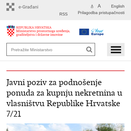
Preskoči
A
English
A
na
Prilagodba pristupačnosti
glavni
RSS
sadržaj
Javni poziv za podnošenje
ponuda za kupnju nekretnina u
vlasništvu Republike Hrvatske
7/21