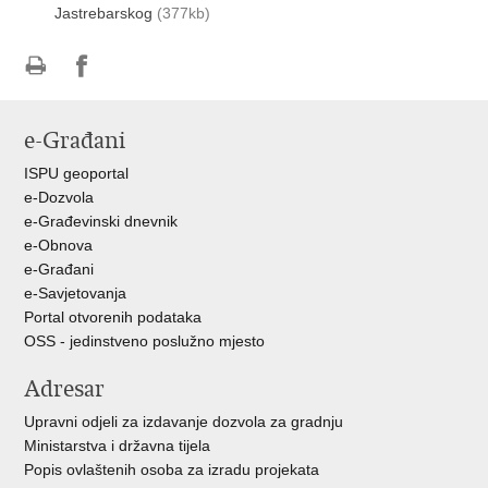
Jastrebarskog
(377kb)
Ispiši
Podijeli
Podijeli
stranicu
na
na
e-Građani
Facebooku
Twitteru
ISPU geoportal
e-Dozvola
e-Građevinski dnevnik
e-Obnova
e-Građani
e-Savjetovanja
Portal otvorenih podataka
OSS - jedinstveno poslužno mjesto
Adresar
Upravni odjeli za izdavanje dozvola za gradnju
Ministarstva i državna tijela
Popis ovlaštenih osoba za izradu projekata