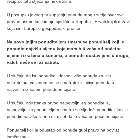
reciprocitetu stjecanja nekretnina.
Općinski sud u Vukovaru, Zemljišno-knjižni odjel
Vukovar.
U postupku javnog prikupljanju ponuda mogu sudjelovat sve
GRAĐEVINSKO ZEMLJIŠTE U GOSPIĆU – površine 220
pravne osobe koje imaju sjedište u Republici Hrvatskoj ili državi
čhv
koja čini Europski gospodarski prostor.
2/4 idealnih dijelova nekretnine označene kao zk.č.br. 306/2,
6.
29
oranica ograda, površine 220 čhv, upisana u z.k.ul.br. 1661,
Najpovoljnijim ponuditeljem smatra se ponuditelj koji je
k.o. Klanac, Općinski sud u Gospiću, Zemljišno-knjižni
ponudio najvišu cijenu koja mora biti veća od početne
odjel Gospić.
cijene i izražena u kunama, a ponude dostavljene u drugoj
valuti neće se razmatrati.
GRAĐEVINSKO ZEMLJIŠTE U OPĆINI HRVACE – površine
2
1.025 m
U slučaju da isti ponuditelj dostavi više ponuda za istu
7.
Nekretnina označena kao zk.č.br. 746/6, pašnjak, površine
70
2
nekretninu, valjanom će se smatrati isključivo ponuda s
1.025 m
upisana u z.k.ul.br. 1434,
k.o. Hrvace, Općinski
najvećim iznosom ponuđene cijene.
sud u Splitu, Zemljišno-knjižni odjel Sinj.
GRAĐEVINSKO ZEMLJIŠTE U ZAGREBU – površine 805
U slučaju odustanka prvog najpovoljnijeg ponuditelja,
2
m
najpovoljnijim ponuditeljem smatra se sljedeći ponuditelj koji je
Nekretnina označena kao zk.č.br. 3584/14, Božjakovinska
ponudio najvišu cijenu uz uvjet da je veća od početne cijene.
8.
2.
2
ulica, oranica, površine 805 m
, upisana u z.k.ul.br. 107758,
k.o. Resnik, Općinski građanski sud u Zagrebu,
Ponuditelj koji je odustao od ponude gubi pravo na povrat
Zemljišno-knjižni odjel Zagreb.
jamčevine.