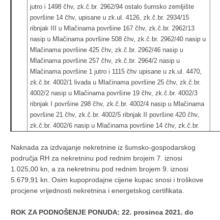
jutro i 1498 čhv, zk.č.br. 2962/94 ostalo šumsko zemljište
površine 14 čhv, upisane u zk.ul. 4126, zk.č.br. 2934/15
ribnjak III u Mlačinama površine 167 čhv, zk.č.br. 2962/13
nasip u Mlačinama površine 508 čhv, zk.č.br. 2962/40 nasip u
Mlačinama površine 425 čhv, zk.č.br. 2962/46 nasip u
Mlačinama površine 257 čhv, zk.č.br. 2964/2 nasip u
Mlačinama površine 1 jutro i 1115 čhv upisane u zk.ul. 4470,
zk.č.br. 4002/1 livada u Mlačinama površine 25 čhv, zk.č.br.
4002/2 nasip u Mlačinama površine 19 čhv, zk.č.br. 4002/3
ribnjak I površine 298 čhv, zk.č.br. 4002/4 nasip u Mlačinama
površine 21 čhv, zk.č.br. 4002/5 ribnjak II površine 420 čhv,
zk.č.br. 4002/6 nasip u Mlačinama površine 14 čhv, zk.č.br.
4002/7 ribnjak III površine 77 čhv, zk.č.br. 4002/8 nasip u
Naknada za izdvajanje nekretnine iz šumsko-gospodarskog
Mlačinama površine 299 čhv, zk.č.br. 4002/9 livada u
područja RH za nekretninu pod rednim brojem 7. iznosi
Mlačinama površine 56 čhv, 4002/10 nasip u Mlačinama
1.025,00 kn, a za nekretninu pod rednim brojem 9. iznosi
površine 17 čhv, zk.č.br. 4002/11 ribnjak IV površine 21 čhv,
5.679,91 kn. Osim kupoprodajne cijene kupac snosi i troškove
zk.č.br. 4002/12 nasip u Mlačinama površine 4 čhv, zk.č.br.
procjene vrijednosti nekretnina i energetskog certifikata.
4002/13 preliv u Mlačinama površine 28 čhv, zk.č.br. 4002/14
nasip u Mlačinama površine 10 čhv, zk.č.br. 4002/15 nasip u
ROK ZA PODNOŠENJE PONUDA: 22. prosinca 2021. do
Mlačinama površine 7 čhv, zk.č.br. 4002/16 ribnjak V površine