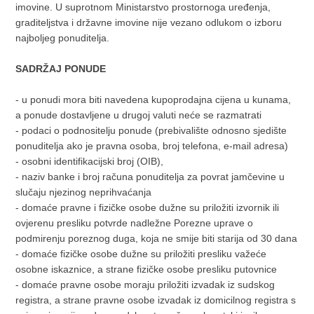
imovine. U suprotnom Ministarstvo prostornoga uređenja,
2
KRAJ JASTREBARSKOG – površine 2.661 m
graditeljstva i državne imovine nije vezano odlukom o izboru
Nekretnine označene kao zk.č.br. 2051/1, doma u Donjoj
najboljeg ponuditelja.
2
Reki, oranica, površine 2.591 m
te zk.č.br. 2052/4, vrt u
12.
23
2
Donjoj Reki, oranica, površine 70 m
, obje upisane u z.k.ul.br.
SADRŽAJ PONUDE
2
2127, ukupne površine 2.661 m
,
k.o. Plešivička Reka,
Općinski sud u Novom Zagrebu, Zemljišno-knjižni odjel
- u ponudi mora biti navedena kupoprodajna cijena u kunama,
Jastrebarsko.
a ponude dostavljene u drugoj valuti neće se razmatrati
- podaci o podnositelju ponude (prebivalište odnosno sjedište
ponuditelja ako je pravna osoba, broj telefona, e-mail adresa)
- osobni identifikacijski broj (OIB),
- naziv banke i broj računa ponuditelja za povrat jamčevine u
slučaju njezinog neprihvaćanja
- domaće pravne i fizičke osobe dužne su priložiti izvornik ili
ovjerenu presliku potvrde nadležne Porezne uprave o
podmirenju poreznog duga, koja ne smije biti starija od 30 dana
- domaće fizičke osobe dužne su priložiti presliku važeće
osobne iskaznice, a strane fizičke osobe presliku putovnice
- domaće pravne osobe moraju priložiti izvadak iz sudskog
registra, a strane pravne osobe izvadak iz domicilnog registra s