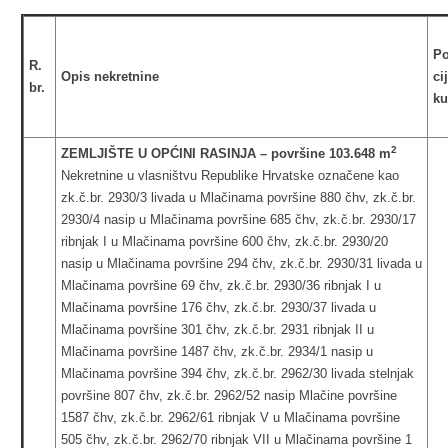
Po
R.
Opis nekretnine
ci
br.
k
2
ZEMLJIŠTE U OPĆINI RASINJA – površine 103.648 m
Nekretnine u vlasništvu Republike Hrvatske označene kao
zk.č.br. 2930/3 livada u Mlačinama površine 880 čhv, zk.č.br.
2930/4 nasip u Mlačinama površine 685 čhv, zk.č.br. 2930/17
ribnjak I u Mlačinama površine 600 čhv, zk.č.br. 2930/20
nasip u Mlačinama površine 294 čhv, zk.č.br. 2930/31 livada u
Mlačinama površine 69 čhv, zk.č.br. 2930/36 ribnjak I u
Mlačinama površine 176 čhv, zk.č.br. 2930/37 livada u
Mlačinama površine 301 čhv, zk.č.br. 2931 ribnjak II u
Mlačinama površine 1487 čhv, zk.č.br. 2934/1 nasip u
Mlačinama površine 394 čhv, zk.č.br. 2962/30 livada stelnjak
površine 807 čhv, zk.č.br. 2962/52 nasip Mlačine površine
1587 čhv, zk.č.br. 2962/61 ribnjak V u Mlačinama površine
505 čhv, zk.č.br. 2962/70 ribnjak VII u Mlačinama površine 1