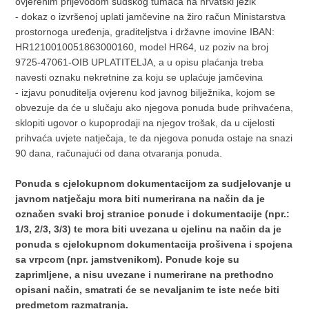
ovjerenim prijevodom sudskog tumača na hrvatski jezik
- dokaz o izvršenoj uplati jamčevine na žiro račun Ministarstva
prostornoga uređenja, graditeljstva i državne imovine IBAN:
HR1210010051863000160, model HR64, uz poziv na broj
9725-47061-OIB UPLATITELJA, a u opisu plaćanja treba
navesti oznaku nekretnine za koju se uplaćuje jamčevina
- izjavu ponuditelja ovjerenu kod javnog bilježnika, kojom se
obvezuje da će u slučaju ako njegova ponuda bude prihvaćena,
sklopiti ugovor o kupoprodaji na njegov trošak, da u cijelosti
prihvaća uvjete natječaja, te da njegova ponuda ostaje na snazi
90 dana, računajući od dana otvaranja ponuda.
Ponuda s cjelokupnom dokumentacijom za sudjelovanje u
javnom natječaju mora biti numerirana na način da je
označen svaki broj stranice ponude i dokumentacije (npr.:
1/3, 2/3, 3/3) te mora biti uvezana u cjelinu na način da je
ponuda s cjelokupnom dokumentacija prošivena i spojena
sa vrpcom (npr. jamstvenikom). Ponude koje su
zaprimljene, a nisu uvezane i numerirane na prethodno
opisani način, smatrati će se nevaljanim te iste neće biti
predmetom razmatranja.