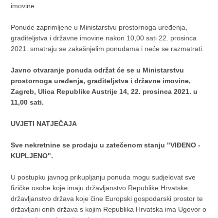
kanal, površine 599 m
, upisana u z.k.ul.br. 1189, sve
k.o.
imovine.
Daruvar, Općinski sud u Bjelovaru, Zemljišno-knjižni
odjel Daruvar.
Ponude zaprimljene u Ministarstvu prostornoga uređenja,
2
graditeljstva i državne imovine nakon 10,00 sati 22. prosinca
GRAĐEVINSKO ZEMLJIŠTE U POREČU – površine 495 m
2021. smatraju se zakašnjelim ponudama i neće se razmatrati.
Nekretnina označena kao zk.č.br. 2435/12, pašnjak, površine
3.
59
2
495 m
upisana u z.k.ul.br. 2473,
k.o. Poreč, Općinski sud u
Javno otvaranje ponuda održat će se u Ministarstvu
Pazinu, Zemljišno-knjižni odjel Poreč.
prostornoga uređenja, graditeljstva i državne imovine,
GRAĐEVINSKO ZEMLJIŠTE U OPĆINI VIRJE – površine
Zagreb, Ulica Republike Austrije 14, 22. prosinca 2021. u
2
1.215 m
11,00 sati.
Nekretnina označena kao zk.č.br. 9284/26, oranica Ciglana,
4.
26
2
površine 1.215 m
upisana u z.k.ul.br. 2401,
k.o. Virje,
UVJETI NATJEČAJA
Općinski sud u Koprivnici, Zemljišno-knjižni odjel
Đurđevac.
Sve nekretnine se prodaju u zatečenom stanju "VIĐENO -
KUPLJENO".
GRAĐEVINSKO ZEMLJIŠTE U VUKOVARU – površine
2
1.637 m
U postupku javnog prikupljanju ponuda mogu sudjelovat sve
Nekretnine označene kao zk.č.br. 1233, kuća br. 63 i dvor u
2
fizičke osobe koje imaju državljanstvo Republike Hrvatske,
ul. I. L. Ribara, površine 806 m
te zk.č.br. 1234, dvorište i
5.
31
2
državljanstvo država koje čine Europski gospodarski prostor te
oranica u ul. I. L. Ribara, površine 831 m
, obje upisane u
2
državljani onih država s kojim Republika Hrvatska ima Ugovor o
z.k.ul.br. 3057, ukupne površine 1.637 m
,
k.o. Vukovar,