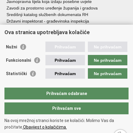
Javnopravna tijela koja izdaju posebne uvjete
Zavodi za prostorno uređenje županija i gradova
Središnji katalog službenih dokumenata RH
Državni inspektorat - građevinska inspekcija
AZONIZ
Ova stranica upotrebljava kolačiće
Važne poveznice
Nužni
Prihvaćam
Ne prihvaćam
Vlada Republike Hrvatske
Zavod za prostorni razvoj
Funkcionalni
Prihvaćam
Ne prihvaćam
Agencija za pravni promet i posredovanje nekretninama
Državna geodetska uprava
Statistički
Prihvaćam
Ne prihvaćam
Fond za zaštitu okoliša i energetsku učinkovitost
Centar za restrukturiranje i prodaju (CERP)
Državne nekretnine d.o.o.
Prihvaćam odabrane
Prihvaćam sve
Povratak na vrh
Copyright © 2026 Ministarstvo prostornoga uređenja, graditeljstva i
Na ovoj mrežnoj stranci koriste se kolačići. Molimo Vas da
državne imovine.
pročitate
Obavijest o kolačićima.
Uvjeti korištenja
.
Izjava o pristupačnosti
.