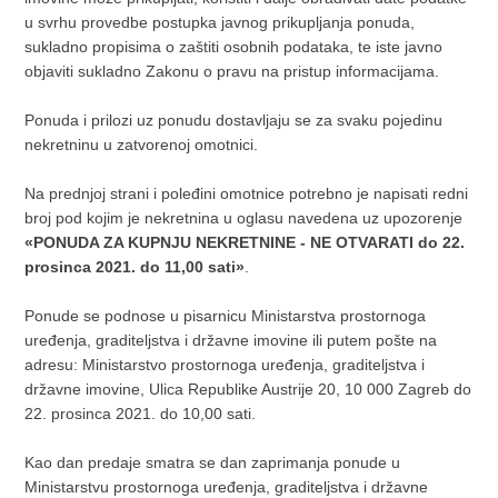
u svrhu provedbe postupka javnog prikupljanja ponuda,
šumsko zemljište Mlačine površine 114 čhv, zk.č.br. 2964/92
sukladno propisima o zaštiti osobnih podataka, te iste javno
ostalo šumsko zemljište Mlačine površine 126 čhv upisane u
objaviti sukladno Zakonu o pravu na pristup informacijama.
zk.ul. 4175, zk.č.br. 2962/11 ribnjak III površine 267 čhv,
zk.č.br. 2962/81 nasip u Mlačinama površine 15 čhv, zk.č.br.
Ponuda i prilozi uz ponudu dostavljaju se za svaku pojedinu
2962/82 nasip u Mlačinama površine 26 čhv, zk.č.br. 2962/83
nekretninu u zatvorenoj omotnici.
ribnjak III površine 216 čhv, zk.č.br. 2962/84 nasip u
Mlačinama površine 21 čhv, zk.č.br. 2962/85 ribnjak V
Na prednjoj strani i poleđini omotnice potrebno je napisati redni
površine 270 čhv, zk.č.br. 2962/86 nasip u Mlačinama
broj pod kojim je nekretnina u oglasu navedena uz upozorenje
površine 55 čhv, zk.č.br. 2962/87 zimovnik u Mlačinama
«PONUDA ZA KUPNJU NEKRETNINE - NE OTVARATI do 22.
površine 16 čhv, upisane u zk.ul. 4496, zk.č.br. 2934/13
prosinca 2021. do 11,00 sati»
ribnjak II u Mlačinama površine 152 čhv, zk.č.br. 2934/14
.
nasip u Mlačinama površine 54 čhv, upisane u zk.ul. 4497
2
Ponude se podnose u pisarnicu Ministarstva prostornoga
ukupne površine 103.648 m
, sve
k.o. Rasinja, Općinski
uređenja, graditeljstva i državne imovine ili putem pošte na
sud u Koprivnici, Zemljišno-knjižni odjel Koprivnica.
adresu: Ministarstvo prostornoga uređenja, graditeljstva i
GRAĐEVINSKO ZEMLJIŠTE U DARUVARU – površine 779
državne imovine, Ulica Republike Austrije 20, 10 000 Zagreb do
2
m
22. prosinca 2021. do 10,00 sati.
Nekretnina označena kao zk.č.br. 2243/4, dvor i neplodno,
2
površine 163 m
, zk.č.br. 2274/4, industrijska pruga, površine
Kao dan predaje smatra se dan zaprimanja ponude u
2.
35
2
17 m
, obje upisane u z.k.ul.br. 3867, te zk.č.br. 2277/2,
Ministarstvu prostornoga uređenja, graditeljstva i državne
2