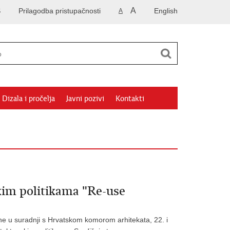
A
S
Prilagodba pristupačnosti
English
A
Dizala i pročelja
Javni pozivi
Kontakti
kim politikama "Re-use
ine u suradnji s Hrvatskom komorom arhitekata, 22. i