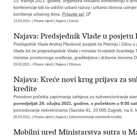
23. travnja 2021. godine, organizira virtualnu konferenciju o ar
konferencije biti će održivi urbani razvoj i urbana obnova usmj
korištenja urbanog tkiva.
Prijavite se!
13.04.2021. | Pisane vijesti | Najava | Zavod
Najava: Predsjednik Vlade u posjetu Pe
Predsjednik Vlade Andrej Plenković posjetit će Petrinju i Glinu 
Vlade bit će potpredsjednik Vlade i ministar hrvatskih branitelj
ministar prostornoga uređenja, graditeljstva i državne imovine 
29.03.2021. | Pisane vijesti | Najava | Obnova
Najava: Kreće novi krug prijava za 
kredite
Povodom početka zaprimanja zahtjeva za subvencioniranje stam
ponedjeljak 29. ožujka 2021. godine, s početkom u 9:00 sat
posredovanje nekretninama (Savska 41, 10 000 Zagreb, na 6. kat
26.03.2021. | Pisane vijesti | Najava | Subvencioniranje stambenih kredita
Mobilni ured Ministarstva sutra u Ma