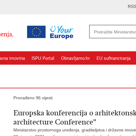
RS
avna imovina
ISPU Portal
Obnavljamo.hr
EU sufinanciranja
Pronađeno 96 vijesti.
Europska konferencija o arhitektons
architecture Conference"
Ministarstvo prostornoga uređenja, graditeljstva i državne imov