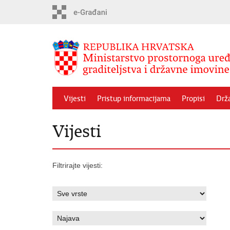
Preskoči
na
glavni
sadržaj
Vijesti
Pristup informacijama
Propisi
Drž
Vijesti
Filtrirajte vijesti: