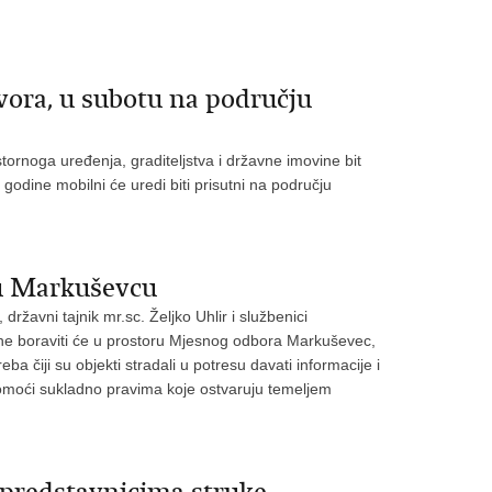
vora, u subotu na području
tornoga uređenja, graditeljstva i državne imovine bit
godine mobilni će uredi biti prisutni na području
 u Markuševcu
ržavni tajnik mr.sc. Željko Uhlir i službenici
vine boraviti će u prostoru Mjesnog odbora Markuševec,
čiji su objekti stradali u potresu davati informacije i
omoći sukladno pravima koje ostvaruju temeljem