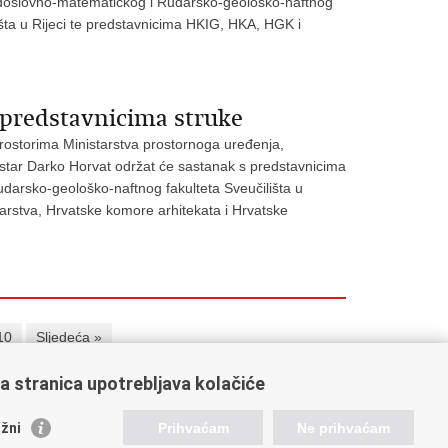
odoslovno-matematičkog i Rudarsko-geološko-naftnog
išta u Rijeci te predstavnicima HKIG, HKA, HGK i
 predstavnicima struke
prostorima Ministarstva prostornoga uređenja,
nistar Darko Horvat održat će sastanak s predstavnicima
darsko-geološko-naftnog fakulteta Sveučilišta u
rstva, Hrvatske komore arhitekata i Hrvatske
10
Sljedeća »
a stranica upotrebljava kolačiće
ažne poveznice
žni
Prihvaćam
Ne prihvaćam