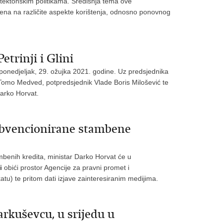
hitektonskim politikama. Središnja tema ove
erena na različite aspekte korištenja, odnosno ponovnog
trinji i Glini
u ponedjeljak, 29. ožujka 2021. godine. Uz predsjednika
a Tomo Medved, potpredsjednik Vlade Boris Milošević te
Darko Horvat.
subvencionirane stambene
benih kredita,
ministar Darko Horvat će u
i
obići prostor Agencije za pravni promet i
u) te pritom dati izjave zainteresiranim medijima.
rkuševcu, u srijedu u