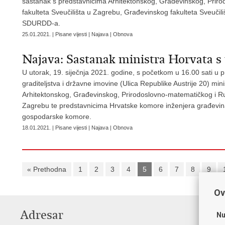
sastanak s predstavnicima Arhitektonskog, Građevinskog, Prir
fakulteta Sveučilišta u Zagrebu, Građevinskog fakulteta Sveučil
SDURDD-a.
25.01.2021. | Pisane vijesti | Najava | Obnova
Najava: Sastanak ministra Horvata s
U utorak, 19. siječnja 2021. godine, s početkom u 16.00 sati u 
graditeljstva i državne imovine (Ulica Republike Austrije 20) mi
Arhitektonskog, Građevinskog, Prirodoslovno-matematičkog i Ru
Zagrebu te predstavnicima Hrvatske komore inženjera građevina
gospodarske komore.
18.01.2021. | Pisane vijesti | Najava | Obnova
« Prethodna
1
2
3
4
5
6
7
8
9
Ov
Adresar
V
Nu