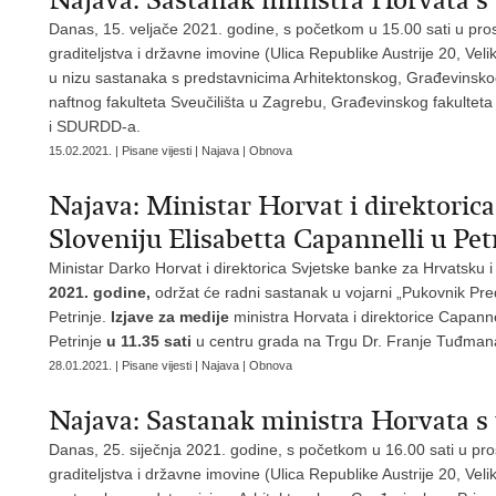
Najava: Sastanak ministra Horvata s
Danas, 15. veljače 2021. godine, s početkom u 15.00 sati u pro
graditeljstva i državne imovine (Ulica Republike Austrije 20, Ve
u nizu sastanaka s predstavnicima Arhitektonskog, Građevinsk
naftnog fakulteta Sveučilišta u Zagrebu, Građevinskog fakulteta
i SDURDD-a.
15.02.2021. | Pisane vijesti | Najava | Obnova
Najava: Ministar Horvat i direktoric
Sloveniju Elisabetta Capannelli u Petr
Ministar Darko Horvat i direktorica Svjetske banke za Hrvatsku i
2021. godine,
održat će radni sastanak u vojarni „Pukovnik Pred
Petrinje.
Izjave za medije
ministra Horvata i direktorice Capan
Petrinje
u 11.35 sati
u centru grada na Trgu Dr. Franje Tuđmana
28.01.2021. | Pisane vijesti | Najava | Obnova
Najava: Sastanak ministra Horvata s
Danas, 25. siječnja 2021. godine, s početkom u 16.00 sati u pr
graditeljstva i državne imovine (Ulica Republike Austrije 20, Veli