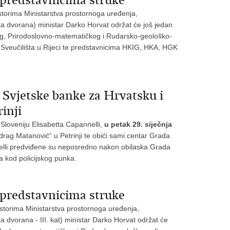
 predstavnicima struke
storima Ministarstva prostornoga uređenja,
lika dvorana) ministar Darko Horvat održat će još jedan
og, Prirodoslovno-matematičkog i Rudarsko-geološko-
 Sveučilišta u Rijeci te predstavnicima HKIG, HKA, HGK
a Svjetske banke za Hrvatsku i
inji
 Sloveniju Elisabetta Capannelli,
u petak 29. siječnja
rag Matanović“ u Petrinji te obići sami centar Grada
nelli predviđene su neposredno nakon obilaska Grada
 kod policijskog punka.
 predstavnicima struke
ostorima Ministarstva prostornoga uređenja,
ka dvorana - III. kat) ministar Darko Horvat održat će