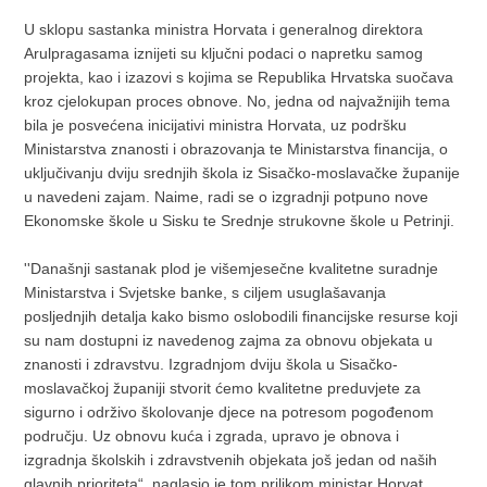
U sklopu sastanka ministra Horvata i generalnog direktora
Arulpragasama iznijeti su ključni podaci o napretku samog
projekta, kao i izazovi s kojima se Republika Hrvatska suočava
kroz cjelokupan proces obnove. No, jedna od najvažnijih tema
bila je posvećena inicijativi ministra Horvata, uz podršku
Ministarstva znanosti i obrazovanja te Ministarstva financija, o
uključivanju dviju srednjih škola iz Sisačko-moslavačke županije
u navedeni zajam. Naime, radi se o izgradnji potpuno nove
Ekonomske škole u Sisku te Srednje strukovne škole u Petrinji.
''Današnji sastanak plod je višemjesečne kvalitetne suradnje
Ministarstva i Svjetske banke, s ciljem usuglašavanja
posljednjih detalja kako bismo oslobodili financijske resurse koji
su nam dostupni iz navedenog zajma za obnovu objekata u
znanosti i zdravstvu. Izgradnjom dviju škola u Sisačko-
moslavačkoj županiji stvorit ćemo kvalitetne preduvjete za
sigurno i održivo školovanje djece na potresom pogođenom
području. Uz obnovu kuća i zgrada, upravo je obnova i
izgradnja školskih i zdravstvenih objekata još jedan od naših
glavnih prioriteta“, naglasio je tom prilikom ministar Horvat.