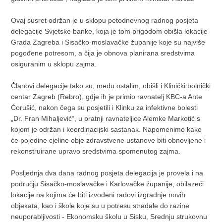
Ovaj susret održan je u sklopu petodnevnog radnog posjeta
delegacije Svjetske banke, koja je tom prigodom obišla lokacije
Grada Zagreba i Sisačko-moslavačke županije koje su najviše
pogođene potresom, a čija je obnova planirana sredstvima
osiguranim u sklopu zajma.
Članovi delegacije tako su, među ostalim, obišli i Klinički bolnički
centar Zagreb (Rebro), gdje ih je primio ravnatelj KBC-a Ante
Ćorušić, nakon čega su posjetili i Klinku za infektivne bolesti
„Dr. Fran Mihaljević“, u pratnji ravnateljice Alemke Markotić s
kojom je održan i koordinacijski sastanak. Napomenimo kako
će pojedine cjeline obje zdravstvene ustanove biti obnovljene i
rekonstruirane upravo sredstvima spomenutog zajma.
Posljednja dva dana radnog posjeta delegacija je provela i na
području Sisačko-moslavačke i Karlovačke županije, obilazeći
lokacije na kojima će biti izvođeni radovi izgradnje novih
objekata, kao i škole koje su u potresu stradale do razine
neuporabljivosti - Ekonomsku školu u Sisku, Srednju strukovnu