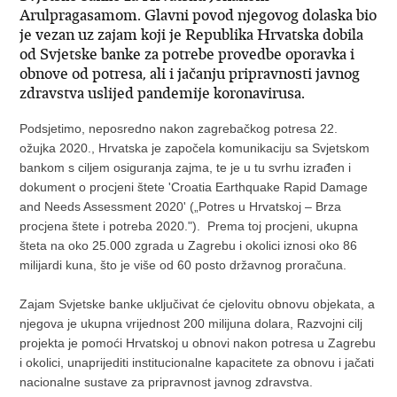
Arulpragasamom. Glavni povod njegovog dolaska bio
je vezan uz zajam koji je Republika Hrvatska dobila
od Svjetske banke za potrebe provedbe oporavka i
obnove od potresa, ali i jačanju pripravnosti javnog
zdravstva uslijed pandemije koronavirusa.
Podsjetimo, neposredno nakon zagrebačkog potresa 22.
ožujka 2020., Hrvatska je započela komunikaciju sa Svjetskom
bankom s ciljem osiguranja zajma, te je u tu svrhu izrađen i
dokument o procjeni štete 'Croatia Earthquake Rapid Damage
and Needs Assessment 2020' („Potres u Hrvatskoj – Brza
procjena štete i potreba 2020."). Prema toj procjeni, ukupna
šteta na oko 25.000 zgrada u Zagrebu i okolici iznosi oko 86
milijardi kuna, što je više od 60 posto državnog proračuna.
Zajam Svjetske banke uključivat će cjelovitu obnovu objekata, a
njegova je ukupna vrijednost 200 milijuna dolara, Razvojni cilj
projekta je pomoći Hrvatskoj u obnovi nakon potresa u Zagrebu
i okolici, unaprijediti institucionalne kapacitete za obnovu i jačati
nacionalne sustave za pripravnost javnog zdravstva.