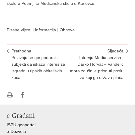
školu u Petrinji te Medicinsku školu u Karlovcu.
Pisane vijesti
|
Informacija
|
Obnova
Prethodna
Sljedeća
Pozivaju se gospodarski
Intervju Media servisa :
subjekti da iskažu interes za
Darko Horvat – Vanđelić
izgradnju tipskih obiteljskih
mora zdušnije prionuti poslu
kuća
za koji ga država plaća
Ispiši
Podijeli
Podijeli
stranicu
na
na
e-Građani
Facebooku
Twitteru
ISPU geoportal
e-Dozvola