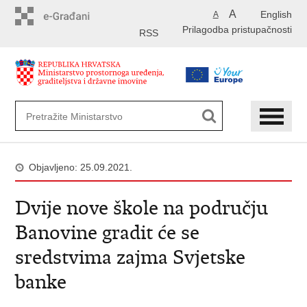
Preskoči
A
English
A
na
Prilagodba pristupačnosti
glavni
RSS
sadržaj
Objavljeno: 25.09.2021.
Dvije nove škole na području
Banovine gradit će se
sredstvima zajma Svjetske
banke