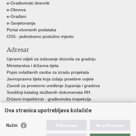
e-Građevinski dnevnik
e-Obnova
e-Građani
e-Savjetovanja
Portal otvorenih podataka
OSS - jedinstveno poslužno mjesto
Adresar
Upravni odjeli za izdavanje dozvola za gradnju
Ministarstva i državna tijela
Popis ovlaštenih osoba za izradu projekata
Javnopravna tijela koja izdaju posebne uvjete
Zavodi za prostorno uređenje županija i gradova
Središnji katalog službenih dokumenata RH
Državni inspektorat - građevinska inspekcija
AZONIZ
Ova stranica upotrebljava kolačiće
Važne poveznice
Nužni
Prihvaćam
Ne prihvaćam
Vlada Republike Hrvatske
Zavod za prostorni razvoj