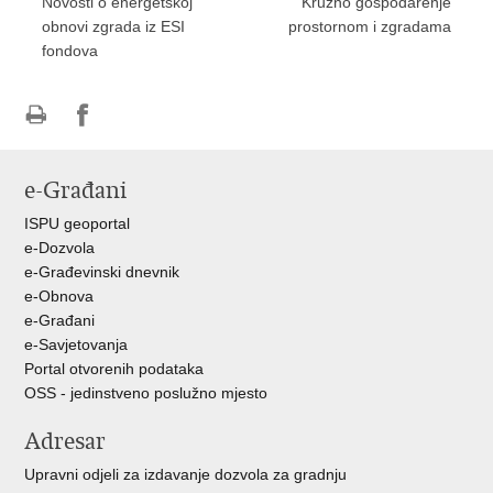
Novosti o energetskoj
Kružno gospodarenje
obnovi zgrada iz ESI
prostornom i zgradama
fondova
Ispiši
Podijeli
Podijeli
stranicu
na
na
e-Građani
Facebooku
Twitteru
ISPU geoportal
e-Dozvola
e-Građevinski dnevnik
e-Obnova
e-Građani
e-Savjetovanja
Portal otvorenih podataka
OSS - jedinstveno poslužno mjesto
Adresar
Upravni odjeli za izdavanje dozvola za gradnju