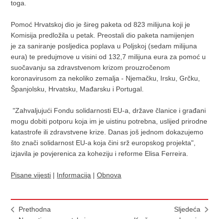
toga.
Pomoć Hrvatskoj dio je šireg paketa od 823 milijuna koji je
Komisija predložila u petak. Preostali dio paketa namijenjen
je za saniranje posljedica poplava u Poljskoj (sedam milijuna
eura) te predujmove u visini od 132,7 milijuna eura za pomoć u
suočavanju sa zdravstvenom krizom prouzročenom
koronavirusom za nekoliko zemalja - Njemačku, Irsku, Grčku,
Španjolsku, Hrvatsku, Mađarsku i Portugal.
"Zahvaljujući Fondu solidarnosti EU-a, države članice i građani
mogu dobiti potporu koja im je uistinu potrebna, uslijed prirodne
katastrofe ili zdravstvene krize. Danas još jednom dokazujemo
što znači solidarnost EU-a koja čini srž europskog projekta",
izjavila je povjerenica za koheziju i reforme Elisa Ferreira.
Pisane vijesti
|
Informacija
|
Obnova
Prethodna
Sljedeća