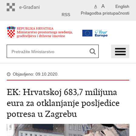
Preskoči
A
English
A
na
Prilagodba pristupačnosti
glavni
RSS
sadržaj
Objavljeno: 09.10.2020.
EK: Hrvatskoj 683,7 milijuna
eura za otklanjanje posljedice
potresa u Zagrebu