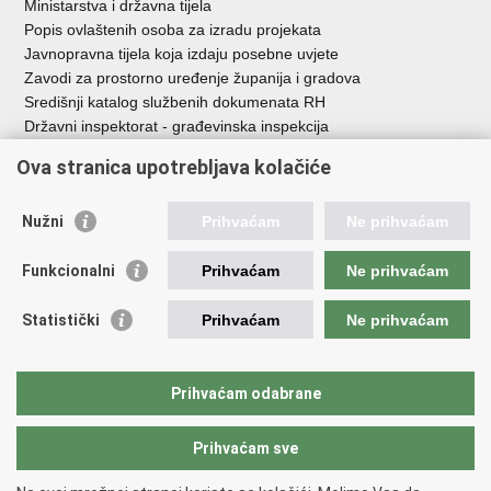
Ministarstva i državna tijela
Popis ovlaštenih osoba za izradu projekata
Javnopravna tijela koja izdaju posebne uvjete
Zavodi za prostorno uređenje županija i gradova
Središnji katalog službenih dokumenata RH
Državni inspektorat - građevinska inspekcija
AZONIZ
Ova stranica upotrebljava kolačiće
Važne poveznice
Nužni
Prihvaćam
Ne prihvaćam
Vlada Republike Hrvatske
Zavod za prostorni razvoj
Funkcionalni
Prihvaćam
Ne prihvaćam
Agencija za pravni promet i posredovanje nekretninama
Državna geodetska uprava
Statistički
Prihvaćam
Ne prihvaćam
Fond za zaštitu okoliša i energetsku učinkovitost
Centar za restrukturiranje i prodaju (CERP)
Državne nekretnine d.o.o.
Prihvaćam odabrane
Prihvaćam sve
Povratak na vrh
Copyright © 2026 Ministarstvo prostornoga uređenja, graditeljstva i