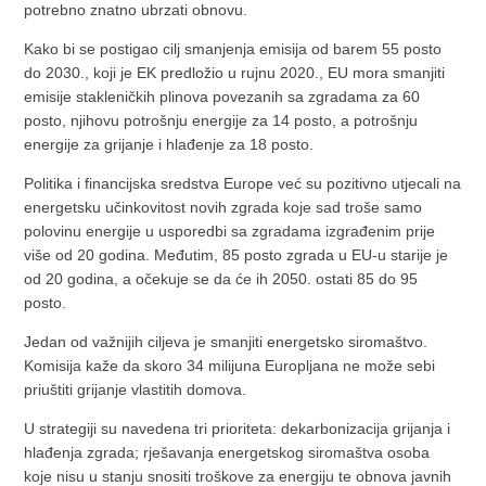
potrebno znatno ubrzati obnovu.
Kako bi se postigao cilj smanjenja emisija od barem 55 posto
do 2030., koji je EK predložio u rujnu 2020., EU mora smanjiti
emisije stakleničkih plinova povezanih sa zgradama za 60
posto, njihovu potrošnju energije za 14 posto, a potrošnju
energije za grijanje i hlađenje za 18 posto.
Politika i financijska sredstva Europe već su pozitivno utjecali na
energetsku učinkovitost novih zgrada koje sad troše samo
polovinu energije u usporedbi sa zgradama izgrađenim prije
više od 20 godina. Međutim, 85 posto zgrada u EU-u starije je
od 20 godina, a očekuje se da će ih 2050. ostati 85 do 95
posto.
Jedan od važnijih ciljeva je smanjiti energetsko siromaštvo.
Komisija kaže da skoro 34 milijuna Europljana ne može sebi
priuštiti grijanje vlastitih domova.
U strategiji su navedena tri prioriteta: dekarbonizacija grijanja i
hlađenja zgrada; rješavanja energetskog siromaštva osoba
koje nisu u stanju snositi troškove za energiju te obnova javnih