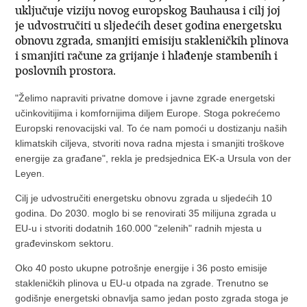
uključuje viziju novog europskog Bauhausa i cilj joj
je udvostručiti u sljedećih deset godina energetsku
obnovu zgrada, smanjiti emisiju stakleničkih plinova
i smanjiti račune za grijanje i hlađenje stambenih i
poslovnih prostora.
"Želimo napraviti privatne domove i javne zgrade energetski
učinkovitijima i komfornijima diljem Europe. Stoga pokrećemo
Europski renovacijski val. To će nam pomoći u dostizanju naših
klimatskih ciljeva, stvoriti nova radna mjesta i smanjiti troškove
energije za građane", rekla je predsjednica EK-a Ursula von der
Leyen.
Cilj je udvostručiti energetsku obnovu zgrada u sljedećih 10
godina. Do 2030. moglo bi se renovirati 35 milijuna zgrada u
EU-u i stvoriti dodatnih 160.000 "zelenih" radnih mjesta u
građevinskom sektoru.
Oko 40 posto ukupne potrošnje energije i 36 posto emisije
stakleničkih plinova u EU-u otpada na zgrade. Trenutno se
godišnje energetski obnavlja samo jedan posto zgrada stoga je