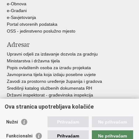
e-Obnova
e-Građani
e-Savjetovanja
Portal otvorenih podataka
OSS - jedinstveno poslužno mjesto
Adresar
Upravni odjeli za izdavanje dozvola za gradnju
Ministarstva i državna tijela
Popis ovlaštenih osoba za izradu projekata
Javnopravna tijela koja izdaju posebne uvjete
Zavodi za prostorno uređenje županija i gradova
Središnji katalog službenih dokumenata RH
Državni inspektorat - građevinska inspekcija
AZONIZ
Ova stranica upotrebljava kolačiće
Važne poveznice
Nužni
Prihvaćam
Ne prihvaćam
Vlada Republike Hrvatske
Zavod za prostorni razvoj
Funkcionalni
Prihvaćam
Ne prihvaćam
Agencija za pravni promet i posredovanje nekretninama