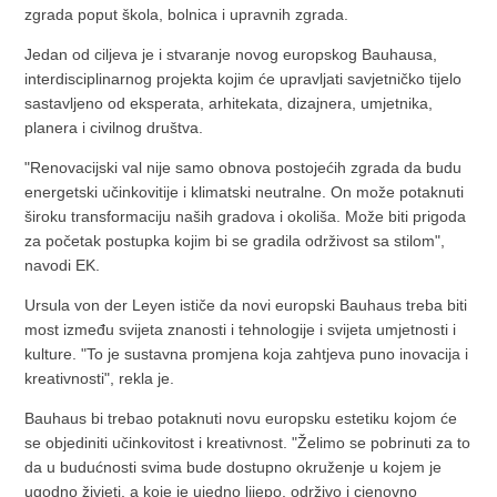
zgrada poput škola, bolnica i upravnih zgrada.
Jedan od ciljeva je i stvaranje novog europskog Bauhausa,
interdisciplinarnog projekta kojim će upravljati savjetničko tijelo
sastavljeno od eksperata, arhitekata, dizajnera, umjetnika,
planera i civilnog društva.
"Renovacijski val nije samo obnova postojećih zgrada da budu
energetski učinkovitije i klimatski neutralne. On može potaknuti
široku transformaciju naših gradova i okoliša. Može biti prigoda
za početak postupka kojim bi se gradila održivost sa stilom",
navodi EK.
Ursula von der Leyen ističe da novi europski Bauhaus treba biti
most između svijeta znanosti i tehnologije i svijeta umjetnosti i
kulture. "To je sustavna promjena koja zahtjeva puno inovacija i
kreativnosti", rekla je.
Bauhaus bi trebao potaknuti novu europsku estetiku kojom će
se objediniti učinkovitost i kreativnost. "Želimo se pobrinuti za to
da u budućnosti svima bude dostupno okruženje u kojem je
ugodno živjeti, a koje je ujedno lijepo, održivo i cjenovno