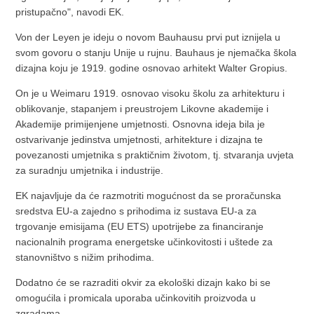
pristupačno", navodi EK.
Von der Leyen je ideju o novom Bauhausu prvi put iznijela u
svom govoru o stanju Unije u rujnu. Bauhaus je njemačka škola
dizajna koju je 1919. godine osnovao arhitekt Walter Gropius.
On je u Weimaru 1919. osnovao visoku školu za arhitekturu i
oblikovanje, stapanjem i preustrojem Likovne akademije i
Akademije primijenjene umjetnosti. Osnovna ideja bila je
ostvarivanje jedinstva umjetnosti, arhitekture i dizajna te
povezanosti umjetnika s praktičnim životom, tj. stvaranja uvjeta
za suradnju umjetnika i industrije.
EK najavljuje da će razmotriti mogućnost da se proračunska
sredstva EU-a zajedno s prihodima iz sustava EU-a za
trgovanje emisijama (EU ETS) upotrijebe za financiranje
nacionalnih programa energetske učinkovitosti i uštede za
stanovništvo s nižim prihodima.
Dodatno će se razraditi okvir za ekološki dizajn kako bi se
omogućila i promicala uporaba učinkovitih proizvoda u
zgradama.