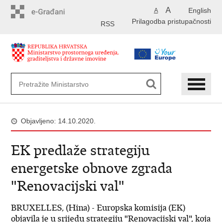
Preskoči
A
English
A
na
Prilagodba pristupačnosti
glavni
RSS
sadržaj
Objavljeno: 14.10.2020.
EK predlaže strategiju
energetske obnove zgrada
"Renovacijski val"
BRUXELLES, (Hina) - Europska komisija (EK)
objavila je u srijedu strategiju "Renovacijski val", koja