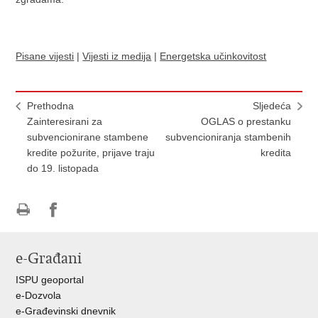
Pisane vijesti
|
Vijesti iz medija
|
Energetska učinkovitost
Prethodna
Sljedeća
Zainteresirani za
OGLAS o prestanku
subvencionirane stambene
subvencioniranja stambenih
kredite požurite, prijave traju
kredita
do 19. listopada
Ispiši
Podijeli
Podijeli
stranicu
na
na
e-Građani
Facebooku
Twitteru
ISPU geoportal
e-Dozvola
e-Građevinski dnevnik