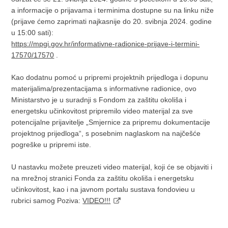
a informacije o prijavama i terminima dostupne su na linku niže
(prijave ćemo zaprimati najkasnije do 20. svibnja 2024. godine
u 15:00 sati):
https://mpgi.gov.hr/informativne-radionice-prijave-i-termini-
17570/17570
.
Kao dodatnu pomoć u pripremi projektnih prijedloga i dopunu
materijalima/prezentacijama s informativne radionice, ovo
Ministarstvo je u suradnji s Fondom za zaštitu okoliša i
energetsku učinkovitost pripremilo video materijal za sve
potencijalne prijavitelje „Smjernice za pripremu dokumentacije
projektnog prijedloga“, s posebnim naglaskom na najčešće
pogreške u pripremi iste.
U nastavku možete preuzeti video materijal, koji će se objaviti i
na mrežnoj stranici Fonda za zaštitu okoliša i energetsku
učinkovitost, kao i na javnom portalu sustava fondovieu u
rubrici samog Poziva:
VIDEO!!!