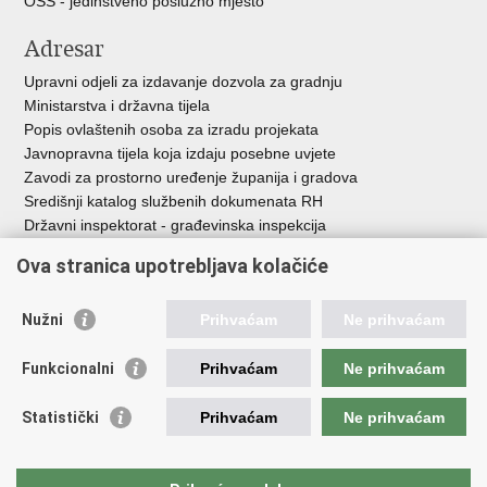
OSS - jedinstveno poslužno mjesto
Adresar
Upravni odjeli za izdavanje dozvola za gradnju
Ministarstva i državna tijela
Popis ovlaštenih osoba za izradu projekata
Javnopravna tijela koja izdaju posebne uvjete
Zavodi za prostorno uređenje županija i gradova
Središnji katalog službenih dokumenata RH
Državni inspektorat - građevinska inspekcija
AZONIZ
Ova stranica upotrebljava kolačiće
Važne poveznice
Nužni
Prihvaćam
Ne prihvaćam
Vlada Republike Hrvatske
Zavod za prostorni razvoj
Funkcionalni
Prihvaćam
Ne prihvaćam
Agencija za pravni promet i posredovanje nekretninama
Državna geodetska uprava
Statistički
Prihvaćam
Ne prihvaćam
Fond za zaštitu okoliša i energetsku učinkovitost
Centar za restrukturiranje i prodaju (CERP)
Državne nekretnine d.o.o.