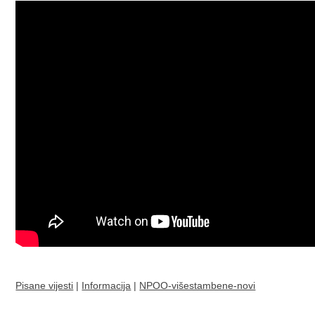
Pisane vijesti
|
Informacija
|
NPOO-višestambene-novi