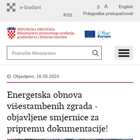
Preskoči
A
English
A
na
Prilagodba pristupačnosti
glavni
RSS
sadržaj
Objavljeno: 16.05.2024.
Energetska obnova
višestambenih zgrada -
objavljene smjernice za
pripremu dokumentacije!