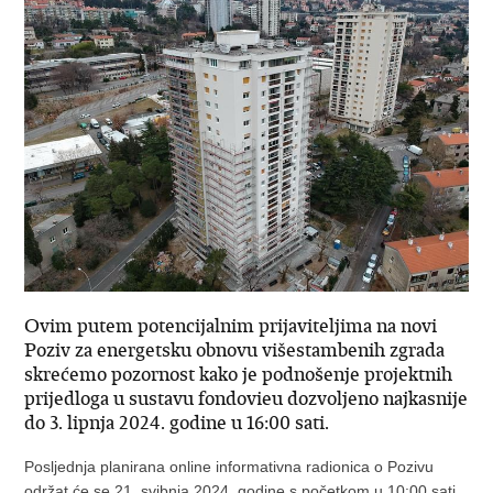
Ovim putem potencijalnim prijaviteljima na novi
Poziv za energetsku obnovu višestambenih zgrada
skrećemo pozornost kako je podnošenje projektnih
prijedloga u sustavu fondovieu dozvoljeno najkasnije
do 3. lipnja 2024. godine u 16:00 sati.
Posljednja planirana online informativna radionica o Pozivu
održat će se 21. svibnja 2024. godine s početkom u 10:00 sati,