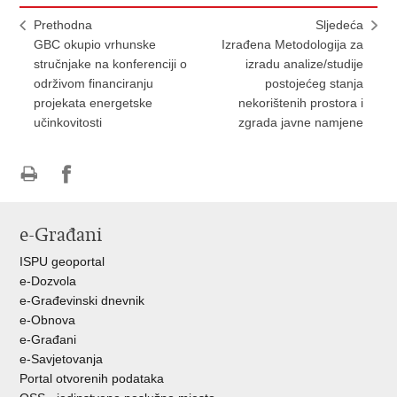
Prethodna
Sljedeća
GBC okupio vrhunske
Izrađena Metodologija za
stručnjake na konferenciji o
izradu analize/studije
održivom financiranju
postojećeg stanja
projekata energetske
nekorištenih prostora i
učinkovitosti
zgrada javne namjene
Ispiši
Podijeli
Podijeli
stranicu
na
na
e-Građani
Facebooku
Twitteru
ISPU geoportal
e-Dozvola
e-Građevinski dnevnik
e-Obnova
e-Građani
e-Savjetovanja
Portal otvorenih podataka