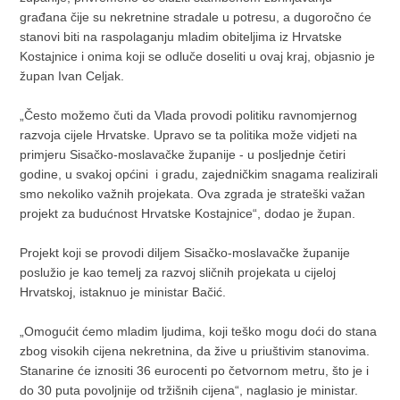
građana čije su nekretnine stradale u potresu, a dugoročno će
stanovi biti na raspolaganju mladim obiteljima iz Hrvatske
Kostajnice i onima koji se odluče doseliti u ovaj kraj, objasnio je
župan Ivan Celjak.
„Često možemo čuti da Vlada provodi politiku ravnomjernog
razvoja cijele Hrvatske. Upravo se ta politika može vidjeti na
primjeru Sisačko-moslavačke županije - u posljednje četiri
godine, u svakoj općini i gradu, zajedničkim snagama realizirali
smo nekoliko važnih projekata. Ova zgrada je strateški važan
projekt za budućnost Hrvatske Kostajnice“, dodao je župan.
Projekt koji se provodi diljem Sisačko-moslavačke županije
poslužio je kao temelj za razvoj sličnih projekata u cijeloj
Hrvatskoj, istaknuo je ministar Bačić.
„Omogućit ćemo mladim ljudima, koji teško mogu doći do stana
zbog visokih cijena nekretnina, da žive u priuštivim stanovima.
Stanarine će iznositi 36 eurocenti po četvornom metru, što je i
do 30 puta povoljnije od tržišnih cijena“, naglasio je ministar.