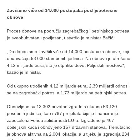
Završeno više od 14.000 postupaka poslijepotresne
obnove
Proces obnove na području zagrebačkog i petrinjskog potresa
je sveobuhvatan i povijesan, ustvrdio je ministar Bačić.
„Do danas smo završili više od 14.000 postupaka obnove, koji
obuhvaćaju 53.000 stambenih jedinica. Na obnovu je utrošeno
4,12 milijarde eura, što je otprilike devet Peljeških mostova“,
kazao je ministar.
Od ukupno utrošenih 4,12 milijarde eura, 2,39 milijardi odnosi
se na zagrebački potres, a 1,73 milijarde na petrinjski potres.
Obnovljene su 13.302 privatne zgrade s ukupno 53.120
posebnih jedinica, kao i 787 projekata čije je financiranje
započelo iz Fonda solidarnosti EU-a. Izgrađeno je 467
obiteljskih kuća i obnovljeno 157 državnih stanova. Trenutačno
je obnova aktivna na 2.004 lokacije, a u tijeku je izgradnja 234