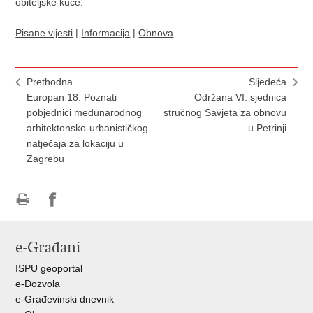
obiteljske kuće.
Pisane vijesti
|
Informacija
|
Obnova
Prethodna
Sljedeća
Europan 18: Poznati
Održana VI. sjednica
pobjednici međunarodnog
stručnog Savjeta za obnovu
arhitektonsko-urbanističkog
u Petrinji
natječaja za lokaciju u
Zagrebu
Ispiši
Podijeli
Podijeli
stranicu
na
na
e-Građani
Facebooku
Twitteru
ISPU geoportal
e-Dozvola
e-Građevinski dnevnik