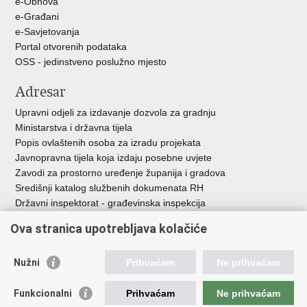
e-Obnova
e-Građani
e-Savjetovanja
Portal otvorenih podataka
OSS - jedinstveno poslužno mjesto
Adresar
Upravni odjeli za izdavanje dozvola za gradnju
Ministarstva i državna tijela
Popis ovlaštenih osoba za izradu projekata
Javnopravna tijela koja izdaju posebne uvjete
Zavodi za prostorno uređenje županija i gradova
Središnji katalog službenih dokumenata RH
Državni inspektorat - građevinska inspekcija
AZONIZ
Ova stranica upotrebljava kolačiće
Važne poveznice
Nužni
Prihvaćam
Ne prihvaćam
Vlada Republike Hrvatske
Zavod za prostorni razvoj
Funkcionalni
Prihvaćam
Ne prihvaćam
Agencija za pravni promet i posredovanje nekretninama