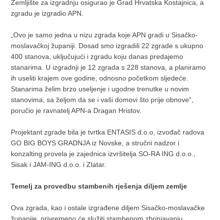
Zemljište za izgradnju osigurao je Grad Hrvatska Kostajnica, a
zgradu je izgradio APN.
„Ovo je samo jedna u nizu zgrada koje APN gradi u Sisačko-
moslavačkoj županiji. Dosad smo izgradili 22 zgrade s ukupno
400 stanova, uključujući i zgradu koju danas predajemo
stanarima. U izgradnji je 12 zgrada s 228 stanova, a planiramo
ih useliti krajem ove godine, odnosno početkom sljedeće.
Stanarima želim brzo useljenje i ugodne trenutke u novim
stanovima, sa željom da se i vaši domovi što prije obnove“,
poručio je ravnatelj APN-a Dragan Hristov.
Projektant zgrade bila je tvrtka ENTASIS d.o.o, izvođač radova
GO BIG BOYS GRADNJA iz Novske, a stručni nadzor i
konzalting provela je zajednica izvršitelja SO-RA ING d.o.o.,
Sisak i JAM-ING d.o.o. i Zlatar.
Temelj za provedbu stambenih rješenja diljem zemlje
Ova zgrada, kao i ostale izgrađene diljem Sisačko-moslavačke
županije, privremeno će služiti stambenom zbrinjavanju