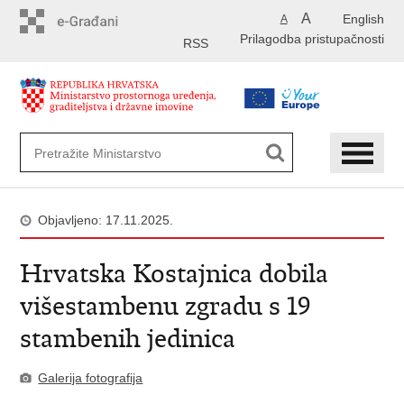
Preskoči
A
English
A
na
Prilagodba pristupačnosti
glavni
RSS
sadržaj
Objavljeno: 17.11.2025.
Hrvatska Kostajnica dobila
višestambenu zgradu s 19
stambenih jedinica
Galerija fotografija