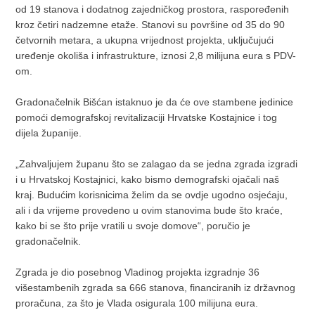
od 19 stanova i dodatnog zajedničkog prostora, raspoređenih
kroz četiri nadzemne etaže. Stanovi su površine od 35 do 90
četvornih metara, a ukupna vrijednost projekta, uključujući
uređenje okoliša i infrastrukture, iznosi 2,8 milijuna eura s PDV-
om.
Gradonačelnik Bišćan istaknuo je da će ove stambene jedinice
pomoći demografskoj revitalizaciji Hrvatske Kostajnice i tog
dijela županije.
„Zahvaljujem županu što se zalagao da se jedna zgrada izgradi
i u Hrvatskoj Kostajnici, kako bismo demografski ojačali naš
kraj. Budućim korisnicima želim da se ovdje ugodno osjećaju,
ali i da vrijeme provedeno u ovim stanovima bude što kraće,
kako bi se što prije vratili u svoje domove“, poručio je
gradonačelnik.
Zgrada je dio posebnog Vladinog projekta izgradnje 36
višestambenih zgrada sa 666 stanova, financiranih iz državnog
proračuna, za što je Vlada osigurala 100 milijuna eura.