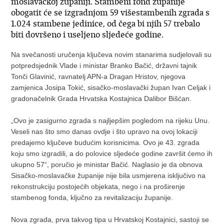
moslavačkoj županiji. Stambeni fond županije
obogatit će se izgradnjom 59 višestambenih zgrada s
1.024 stambene jedinice, od čega bi njih 57 trebalo
biti dovršeno i useljeno sljedeće godine.
Na svečanosti uručenja ključeva novim stanarima sudjelovali su
potpredsjednik Vlade i ministar Branko Bačić, državni tajnik
Tonči Glavinić, ravnatelj APN-a Dragan Hristov, njegova
zamjenica Josipa Tokić, sisačko-moslavački župan Ivan Celjak i
gradonačelnik Grada Hrvatska Kostajnica Dalibor Bišćan.
„Ovo je zasigurno zgrada s najljepšim pogledom na rijeku Unu.
Veseli nas što smo danas ovdje i što upravo na ovoj lokaciji
predajemo ključeve budućim korisnicima. Ovo je 43. zgrada
koju smo izgradili, a do polovice sljedeće godine završit ćemo ih
ukupno 57“, poručio je ministar Bačić. Naglasio je da obnova
Sisačko-moslavačke županije nije bila usmjerena isključivo na
rekonstrukciju postojećih objekata, nego i na proširenje
stambenog fonda, ključno za revitalizaciju županije.
Nova zgrada, prva takvog tipa u Hrvatskoj Kostajnici, sastoji se