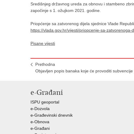
Središnjeg državnog ureda za obnovu i stambeno zbri
započinje s 1. ožujkom 2021. godine.
Priopćenje sa zatvorenog dijela sjednice Vlade Republi
https://vlada.gov.hr/vijesti/priopcenje-sa-zatvorenoga-
Pisane vijesti
Prethodna
Objavljen popis banaka koje će provoditi subvencije
e-Građani
ISPU geoportal
e-Dozvola
e-Građevinski dnevnik
e-Obnova
e-Građani