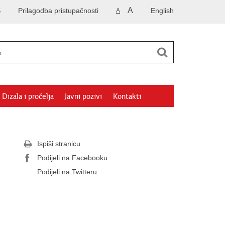
A
S
Prilagodba pristupačnosti
English
A
Dizala i pročelja
Javni pozivi
Kontakti
Ispiši stranicu
Podijeli na Facebooku
Podijeli na Twitteru