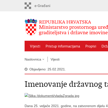
Preskoči
na
glavni
sadržaj
Vijesti
Pristup informacijama
Propisi
Drž
Naslovnica
Vijesti
Objavljeno: 25.02.2021.
Imenovanje državnog 
Dana 25. veljače 2021. godine, na zatvorenom dijelu 4