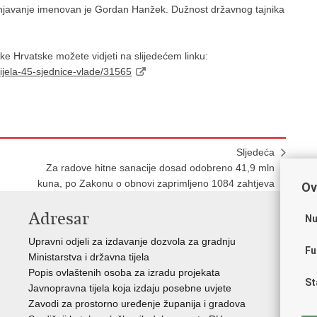
njavanje imenovan je Gordan Hanžek. Dužnost državnog tajnika
ke Hrvatske možete vidjeti na slijedećem linku:
dijela-45-sjednice-vlade/31565
Sljedeća
Za radove hitne sanacije dosad odobreno 41,9 mln
kuna, po Zakonu o obnovi zaprimljeno 1084 zahtjeva
Ov
Adresar
V
Nu
Upravni odjeli za izdavanje dozvola za gradnju
Vla
Fu
Ministarstva i državna tijela
Zav
Popis ovlaštenih osoba za izradu projekata
Age
St
Javnopravna tijela koja izdaju posebne uvjete
Drž
Zavodi za prostorno uređenje županija i gradova
Fon