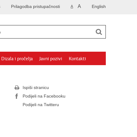
A
S
Prilagodba pristupačnosti
English
A
Dizala i pročelja
Javni pozivi
Kontakti
Ispiši stranicu
Podijeli na Facebooku
Podijeli na Twitteru