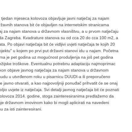
tjedan mjeseca kolovoza objavljuje javni natječaj za najam
ržavnih stanova bit će objavljen na internetskim stranicama
ečaj za najam stanova u državnom vlasništvu, a u prvom natječaju
ada Zagreba. Kvadrature stanova su od cca 20 do cca 100 m2, a
a. Po objavi natječaja bit će vidljivi uvjeti natječaja te kojih 20
projektu" u kojem po prvi put državni stanovi idu u najam. Početna
jma je pet godina uz mogućnost produljenja na još pet godina
žijske troškove. Eventualnu potrebnu adaptaciju najmoprimac
akon objave javnog natječaja za najam stanova u državnom
nudu u utvrđenom roku u pisarnicu DUUDI-a ili preporučeno
javno otvarati, a kao najpovoljniji ponuđač prihvatit će se onaj
jio uvjete iz natječaja. Svi detalji javnog natječaja bit će poznati
kolovoza 2014. godine, stoga zainteresiranima predlažemo da
nje državnom imovinom kako bi mogli aplicirati na navedeni
za isti zainteresirani.