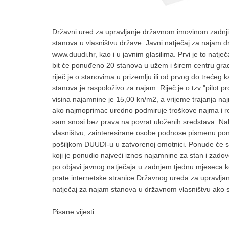
Državni ured za upravljanje državnom imovinom zadnji 
stanova u vlasništvu države. Javni natječaj za najam d
www.duudi.hr, kao i u javnim glasilima. Prvi je to natj
bit će ponuđeno 20 stanova u užem i širem centru gr
riječ je o stanovima u prizemlju ili od prvog do trećeg kat
stanova je raspoloživo za najam. Riječ je o tzv "pilot 
visina najamnine je 15,00 kn/m2, a vrijeme trajanja na
ako najmoprimac uredno podmiruje troškove najma i re
sam snosi bez prava na povrat uloženih sredstava. N
vlasništvu, zainteresirane osobe podnose pismenu po
pošiljkom DUUDI-u u zatvorenoj omotnici. Ponude će se 
koji je ponudio najveći iznos najamnine za stan i zadovol
po objavi javnog natječaja u zadnjem tjednu mjeseca 
prate internetske stranice Državnog ureda za upravlja
natječaj za najam stanova u državnom vlasništvu ako su 
Pisane vijesti