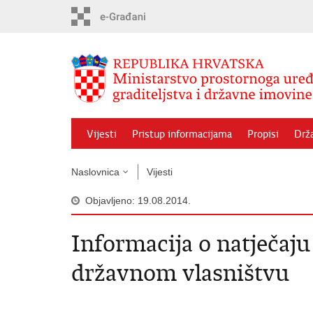
Preskoči
na
glavni
sadržaj
Vijesti
Pristup informacijama
Propisi
Drž
Naslovnica
Vijesti
Objavljeno: 19.08.2014.
Informacija o natječaj
državnom vlasništvu