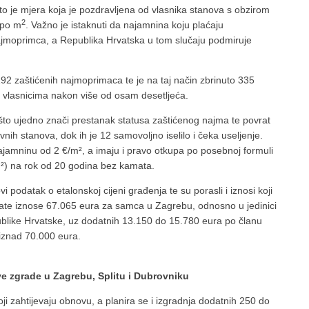
o je mjera koja je pozdravljena od vlasnika stanova s obzirom
2
 po m
. Važno je istaknuti da najamnina koju plaćaju
ajmoprimca, a Republika Hrvatska u tom slučaju podmiruje
92 zaštićenih najmoprimaca te je na taj način zbrinuto 335
 vlasnicima nakon više od osam desetljeća.
 što ujedno znači prestanak statusa zaštićenog najma te povrat
nih stanova, dok ih je 12 samovoljno iselilo i čeka useljenje.
jamninu od 2 €/m², a imaju i pravo otkupa po posebnoj formuli
/m²) na rok od 20 godina bez kamata.
 podatak o etalonskoj cijeni građenja te su porasli i iznosi koji
late iznose 67.065 eura za samca u Zagrebu, odnosno u jedinici
blike Hrvatske, uz dodatnih 13.150 do 15.780 eura po članu
 iznad 70.000 eura.
ve zgrade u Zagrebu, Splitu i Dubrovniku
i zahtijevaju obnovu, a planira se i izgradnja dodatnih 250 do