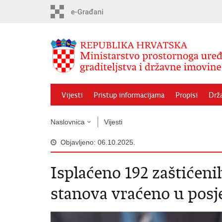
Preskoči
na
glavni
sadržaj
Vijesti
Pristup informacijama
Propisi
Drž
Naslovnica
Vijesti
Objavljeno: 06.10.2025.
Isplaćeno 192 zaštićen
stanova vraćeno u posj