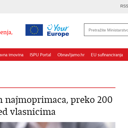
RS
avna imovina
ISPU Portal
Obnavljamo.hr
EU sufinanciranja
ih najmoprimaca, preko 200
ed vlasnicima