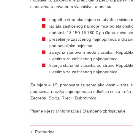
Podsjetimo, Zakonom je predviđeno pet programskih m
stanovima u privatnom vlasništvu, a one su:
nagodba stranaka kojom se utvrđuje visina 
isplata zaštićenog najmoprimca po etalonskoj
dodatnih 13.150-15.780 € po članu kućanstv
preseljenje zaštićenog najmoprimca u držav
pod povoljnim uvjetima
zamjena stanova između vlasnika i Republik
uvjetima za zaštićenog najmoprimca
kupnja stana od vlasnika od strane Republi
uvjetima za zaštićenog najmoprimca
Za mjere 4. i 5. pregovara se samo ako vlasnik izrazi
podacima, najviše najmoprimaca odlučuje se za treću, 
Zagrebu, Splitu, Rijeci i Dubrovniku.
Pisane vijesti
|
Informacija
|
Stambeno zbrinjavanje
Prethodna