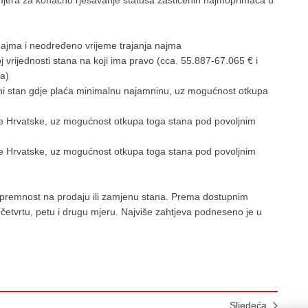
jera za konačno rješavanje statusa zaštićenih najmoprimaca u
najma i neodređeno vrijeme trajanja najma
 vrijednosti stana na koji ima pravo (cca. 55.887-67.065 € i
a)
ni stan gdje plaća minimalnu najamninu, uz mogućnost otkupa
e Hrvatske, uz mogućnost otkupa toga stana pod povoljnim
ke Hrvatske, uz mogućnost otkupa toga stana pod povoljnim
 spremnost na prodaju ili zamjenu stana. Prema dostupnim
četvrtu, petu i drugu mjeru. Najviše zahtjeva podneseno je u
Sljedeća