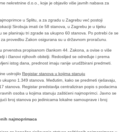
 nekretnine d.o.o., koje je objavilo više javnih nabava za
najmoprimce u Splitu, a za zgradu u Zagrebu već postoji
aciji Sirobuja imati će 58 stanova, u Zagrebu je u tijeku
 se planiraju tri zgrade sa ukupno 60 stanova. Po potrebi će se
va za provedbu Zakon osigurana su u državnom proračunu.
du prvenstva propisanom člankom 44. Zakona, a ovise o više
elji i članovi njihovih obitelji. Redoslijed se određuje i prema
vljeni istog dana, prednost imaju ranije urudžbirani predmeti.
ne ustrojilo
Registar stanova u kojima stanuju
isano ukupno 1.349 stanova. Međutim, kako se predmeti rješavaju,
7 stanova. Registar predstavlja centraliziran popis s podacima
i pravnih osoba u kojima stanuju zaštićeni najmoprimci. Javno se
čujući broj stanova po jedinicama lokalne samouprave i broj
ćenih najmoprimaca