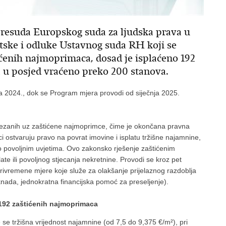
resuda Europskog suda za ljudska prava u
tske i odluke Ustavnog suda RH koji se
ćenih najmoprimaca, dosad je isplaćeno 192
 u posjed vraćeno preko 200 stanova.
a 2024., dok se Program mjera provodi od siječnja 2025.
 vezanih uz zaštićene najmoprimce, čime je okončana pravna
i ostvaruju pravo na povrat imovine i isplatu tržišne najamnine,
o povoljnim uvjetima. Ovo zakonsko rješenje zaštićenim
te ili povoljnog stjecanja nekretnine. Provodi se kroz pet
rivremene mjere koje služe za olakšanje prijelaznog razdoblja
knada, jednokratna financijska pomoć za preseljenje).
192 zaštićenih najmoprimaca
se tržišna vrijednost najamnine (od 7,5 do 9,375 €/m²), pri