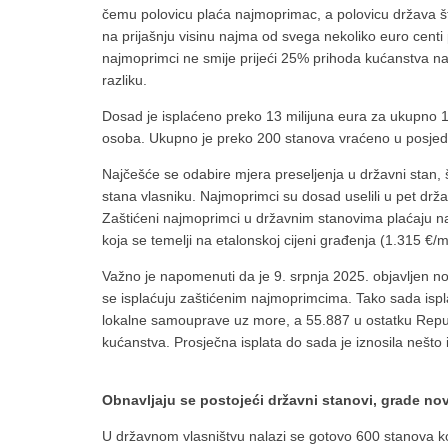
čemu polovicu plaća najmoprimac, a polovicu država št
na prijašnju visinu najma od svega nekoliko euro centi
najmoprimci ne smije prijeći 25% prihoda kućanstva n
razliku.
Dosad je isplaćeno preko 13 milijuna eura za ukupno 1
osoba. Ukupno je preko 200 stanova vraćeno u posjed
Najčešće se odabire mjera preseljenja u državni stan,
stana vlasniku. Najmoprimci su dosad uselili u pet držav
Zaštićeni najmoprimci u državnim stanovima plaćaju na
koja se temelji na etalonskoj cijeni građenja (1.315 €
Važno je napomenuti da je 9. srpnja 2025. objavljen novi
se isplaćuju zaštićenim najmoprimcima. Tako sada isp
lokalne samouprave uz more, a 55.887 u ostatku Repu
kućanstva. Prosječna isplata do sada je iznosila nešto
Obnavljaju se postojeći državni stanovi, grade no
U državnom vlasništvu nalazi se gotovo 600 stanova koj