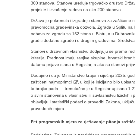
300 stanova. Stanove uređuje trgovačko društvo Državne
projekte i izvođenje radova na oko 200 stanova.
Država je pokrenula i izgradnju stanova za zaštićene 
pravomoćna građevinska dozvola. Zgrada u Splitu na lok
nabava za zgradu sa 152 stana u Blatu, a u Dubrovniku
graditi dodatne zgrade i u drugim gradovima. Sredst
Stanovi u državnom vlasništvu dodjeljuju se prema re
kriterija. Prednost imaju ranjive skupine, hrvatski branit
datumu prijave stana u Registar, a ako su stanovi prija
Dodajmo i da je Ministarstvo krajem siječnja 2025. godi
zaštićeni najmoprimci
, u koji je inicijalno bilo up
ta brojka pada — trenutačno je u Registar upisano 1.21
o svim stanovima u vlasništvu ili suvlasništvu fizičkih 
objavljuju i statistički podaci o provedbi Zakona, uklju
provedenih mjera.
Pet programskih mjera za rješavanje pitanja zašti