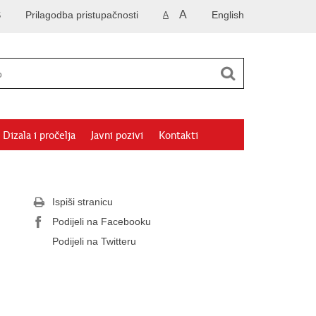
A
S
Prilagodba pristupačnosti
English
A
Dizala i pročelja
Javni pozivi
Kontakti
Ispiši stranicu
Podijeli na Facebooku
Podijeli na Twitteru