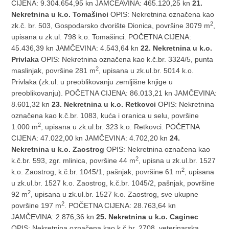
CIJENA: 9.304.654,95 kn JAMČEAVINA: 465.120,25 kn
21.
Nekretnina u k.o. Tomašinci
OPIS: Nekretnina označena kao
2
zk.č. br. 503, Gospodarsko dvorište Dionica, površine 3079 m
,
upisana u zk.ul. 798 k.o. Tomašinci. POČETNA CIJENA:
45.436,39 kn JAMČEVINA: 4.543,64 kn
22. Nekretnina u k.o.
Privlaka
OPIS: Nekretnina označena kao k.č.br. 3324/5, punta
2
maslinjak, površine 281 m
, upisana u zk.ul.br. 5014 k.o.
Privlaka (zk.ul. u preoblikovanju zemljišne knjige u
preoblikovanju). POČETNA CIJENA: 86.013,21 kn JAMČEVINA:
8.601,32 kn
23. Nekretnina u k.o. Retkovci
OPIS: Nekretnina
označena kao k.č.br. 1083, kuća i oranica u selu, površine
2
1.000 m
, upisana u zk.ul.br. 323 k.o. Retkovci. POČETNA
CIJENA: 47.022,00 kn JAMČEVINA: 4.702,20 kn
24.
Nekretnina u k.o. Zaostrog
OPIS: Nekretnina označena kao
2
k.č.br. 593, zgr. mlinica, površine 44 m
, upisna u zk.ul.br. 1527
2
k.o. Zaostrog, k.č.br. 1045/1, pašnjak, površine 61 m
, upisana
u zk.ul.br. 1527 k.o. Zaostrog, k.č.br. 1045/2, pašnjak, površine
2
92 m
, upisana u zk.ul.br. 1527 k.o. Zaostrog, sve ukupne
2
površine 197 m
. POČETNA CIJENA: 28.763,64 kn
JAMČEVINA: 2.876,36 kn
25. Nekretnina u k.o. Caginec
OPIS: Nekretnina označena kao k.č.br. 2708, veterinarska