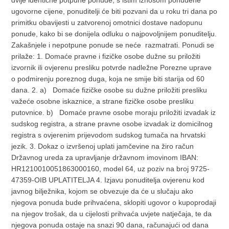
ugovorne cijene, ponuditelji će biti pozvani da u roku tri dana po
primitku obavijesti u zatvorenoj omotnici dostave nadopunu
ponude, kako bi se donijela odluku o najpovoljnijem ponuditelju.
Zakašnjele i nepotpune ponude se neće razmatrati. Ponudi se
prilaže: 1. Domaće pravne i fizičke osobe dužne su priložiti
izvornik ili ovjerenu presliku potvrde nadležne Porezne uprave
o podmirenju poreznog duga, koja ne smije biti starija od 60
dana. 2. a) Domaće fizičke osobe su dužne priložiti presliku
važeće osobne iskaznice, a strane fizičke osobe presliku
putovnice. b) Domaće pravne osobe moraju priložiti izvadak iz
sudskog registra, a strane pravne osobe izvadak iz domicilnog
registra s ovjerenim prijevodom sudskog tumača na hrvatski
jezik. 3. Dokaz o izvršenoj uplati jamčevine na žiro račun
Državnog ureda za upravljanje državnom imovinom IBAN:
HR1210010051863000160, model 64, uz poziv na broj 9725-
47359-OIB UPLATITELJA 4. Izjavu ponuditelja ovjerenu kod
javnog bilježnika, kojom se obvezuje da će u slučaju ako
njegova ponuda bude prihvaćena, sklopiti ugovor o kupoprodaji
na njegov trošak, da u cijelosti prihvaća uvjete natječaja, te da
njegova ponuda ostaje na snazi 90 dana, računajući od dana