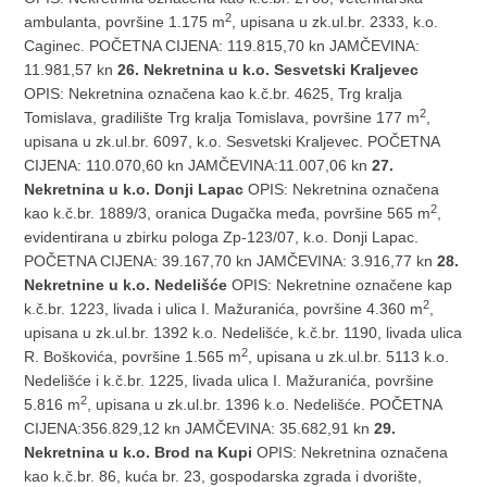
2
ambulanta, površine 1.175 m
, upisana u zk.ul.br. 2333, k.o.
Caginec. POČETNA CIJENA: 119.815,70 kn JAMČEVINA:
11.981,57 kn
26. Nekretnina u k.o. Sesvetski Kraljevec
OPIS: Nekretnina označena kao k.č.br. 4625, Trg kralja
2
Tomislava, gradilište Trg kralja Tomislava, površine 177 m
,
upisana u zk.ul.br. 6097, k.o. Sesvetski Kraljevec. POČETNA
CIJENA: 110.070,60 kn JAMČEVINA:11.007,06 kn
27.
Nekretnina u k.o. Donji Lapac
OPIS: Nekretnina označena
2
kao k.č.br. 1889/3, oranica Dugačka međa, površine 565 m
,
evidentirana u zbirku pologa Zp-123/07, k.o. Donji Lapac.
POČETNA CIJENA: 39.167,70 kn JAMČEVINA: 3.916,77 kn
28.
Nekretnine u k.o. Nedelišće
OPIS: Nekretnine označene kap
2
k.č.br. 1223, livada i ulica I. Mažuranića, površine 4.360 m
,
upisana u zk.ul.br. 1392 k.o. Nedelišće, k.č.br. 1190, livada ulica
2
R. Boškovića, površine 1.565 m
, upisana u zk.ul.br. 5113 k.o.
Nedelišće i k.č.br. 1225, livada ulica I. Mažuranića, površine
2
5.816 m
, upisana u zk.ul.br. 1396 k.o. Nedelišće. POČETNA
CIJENA:356.829,12 kn JAMČEVINA: 35.682,91 kn
29.
Nekretnina u k.o. Brod na Kupi
OPIS: Nekretnina označena
kao k.č.br. 86, kuća br. 23, gospodarska zgrada i dvorište,