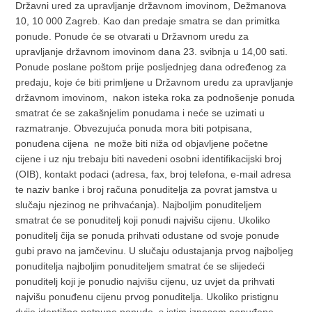
Državni ured za upravljanje državnom imovinom, Dežmanova
10, 10 000 Zagreb. Kao dan predaje smatra se dan primitka
ponude. Ponude će se otvarati u Državnom uredu za
upravljanje državnom imovinom dana 23. svibnja u 14,00 sati.
Ponude poslane poštom prije posljednjeg dana određenog za
predaju, koje će biti primljene u Državnom uredu za upravljanje
državnom imovinom, nakon isteka roka za podnošenje ponuda
smatrat će se zakašnjelim ponudama i neće se uzimati u
razmatranje. Obvezujuća ponuda mora biti potpisana,
ponuđena cijena ne može biti niža od objavljene početne
cijene i uz nju trebaju biti navedeni osobni identifikacijski broj
(OIB), kontakt podaci (adresa, fax, broj telefona, e-mail adresa
te naziv banke i broj računa ponuditelja za povrat jamstva u
slučaju njezinog ne prihvaćanja). Najboljim ponuditeljem
smatrat će se ponuditelj koji ponudi najvišu cijenu. Ukoliko
ponuditelj čija se ponuda prihvati odustane od svoje ponude
gubi pravo na jamčevinu. U slučaju odustajanja prvog najboljeg
ponuditelja najboljim ponuditeljem smatrat će se slijedeći
ponuditelj koji je ponudio najvišu cijenu, uz uvjet da prihvati
najvišu ponuđenu cijenu prvog ponuditelja. Ukoliko pristignu
dvije identične potpune ponude, s istim iznosom ponuđene