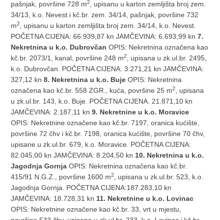
2
pašnjak, površine 728 m
, upisanu u karton zemljišta broj zem.
34/13, k.o. Nevest i kč.br. zem. 34/14, pašnjak, površine 732
2
m
, upisanu u karton zemljišta broj zem. 34/14, k.o. Nevest.
POČETNA CIJENA: 66.939,87 kn JAMČEVINA: 6.693,99 kn
7.
Nekretnina u k.o. Dubrovčan
OPIS: Nekretnina označena kao
2
kč.br. 2073/1, kanal, površine 248 m
, upisana u zk.ul.br. 2495,
k.o. Dubrovčan. POČETNA CIJENA: 3.271,21 kn JAMČEVINA:
327,12 kn
8. Nekretnina u k.o. Buje
OPIS: Nekretnina
2
označena kao kč.br. 558 ZGR., kuća, površine 25 m
, upisana
u zk.ul.br. 143, k.o. Buje. POČETNA CIJENA. 21.871,10 kn
JAMČEVINA: 2.187,11 kn
9. Nekretnine u k.o. Moravice
OPIS:
Nekretnine označene kao kč.br. 7197, oranica kućište,
površine 72 čhv i kč.br. 7198, oranica kućište, površine 70 čhv,
upisane u zk.ul.br. 679, k.o. Moravice. POČETNA CIJENA:
82.045,00 kn JAMČEVINA: 8.204,50 kn
10. Nekretnina u k.o.
Jagodnja Gornja
OPIS: Nekretnina označena kao kč.br.
2
415/91 N.G.Z., površine 1600 m
, upisana u zk.ul.br. 523, k.o.
Jagodnja Gornja. POČETNA CIJENA:187.283,10 kn
JAMČEVINA: 18.728,31 kn
11. Nekretnine u k.o. Lovinac
OPIS: Nekretnine označene kao kč.br. 33, vrt u mjestu,
površine 533 čhv, upisana u zk.ul.br. 233, k.o. Lovinac i kč.br.