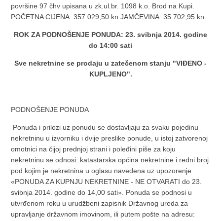
površine 97 čhv upisana u zk.ul.br. 1098 k.o. Brod na Kupi.
POČETNA CIJENA: 357.029,50 kn JAMČEVINA: 35.702,95 kn
ROK ZA PODNOŠENJE PONUDA: 23. svibnja 2014. godine
do 14:00 sati
Sve nekretnine se prodaju u zatečenom stanju "VIĐENO -
KUPLJENO".
PODNOŠENJE PONUDA
Ponuda i prilozi uz ponudu se dostavljaju za svaku pojedinu
nekretninu u izvorniku i dvije preslike ponude, u istoj zatvorenoj
omotnici na čijoj prednjoj strani i poleđini piše za koju
nekretninu se odnosi: katastarska općina nekretnine i redni broj
pod kojim je nekretnina u oglasu navedena uz upozorenje
«PONUDA ZA KUPNJU NEKRETNINE - NE OTVARATI do 23.
svibnja 2014. godine do 14,00 sati». Ponuda se podnosi u
utvrđenom roku u urudžbeni zapisnik Državnog ureda za
upravljanje državnom imovinom, ili putem pošte na adresu: