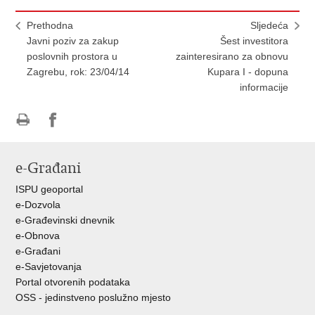
Prethodna
Sljedeća
Javni poziv za zakup
Šest investitora
poslovnih prostora u
zainteresirano za obnovu
Zagrebu, rok: 23/04/14
Kupara I - dopuna
informacije
Ispiši
Podijeli
Podijeli
stranicu
na
na
e-Građani
Facebooku
Twitteru
ISPU geoportal
e-Dozvola
e-Građevinski dnevnik
e-Obnova
e-Građani
e-Savjetovanja
Portal otvorenih podataka
OSS - jedinstveno poslužno mjesto