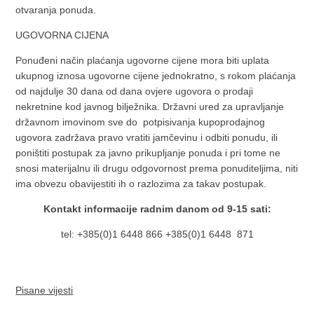
otvaranja ponuda.
UGOVORNA CIJENA
Ponuđeni način plaćanja ugovorne cijene mora biti uplata
ukupnog iznosa ugovorne cijene jednokratno, s rokom plaćanja
od najdulje 30 dana od dana ovjere ugovora o prodaji
nekretnine kod javnog bilježnika. Državni ured za upravljanje
državnom imovinom sve do potpisivanja kupoprodajnog
ugovora zadržava pravo vratiti jamčevinu i odbiti ponudu, ili
poništiti postupak za javno prikupljanje ponuda i pri tome ne
snosi materijalnu ili drugu odgovornost prema ponuditeljima, niti
ima obvezu obavijestiti ih o razlozima za takav postupak.
Kontakt informacije radnim danom od 9-15 sati:
tel: +385(0)1 6448 866 +385(0)1 6448 871
Pisane vijesti