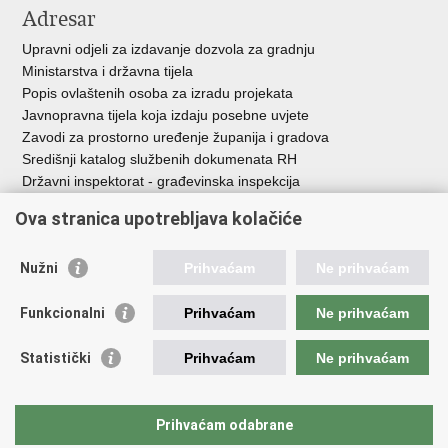
Adresar
Upravni odjeli za izdavanje dozvola za gradnju
Ministarstva i državna tijela
Popis ovlaštenih osoba za izradu projekata
Javnopravna tijela koja izdaju posebne uvjete
Zavodi za prostorno uređenje županija i gradova
Središnji katalog službenih dokumenata RH
Državni inspektorat - građevinska inspekcija
AZONIZ
Ova stranica upotrebljava kolačiće
Važne poveznice
Nužni
Prihvaćam
Ne prihvaćam
Vlada Republike Hrvatske
Zavod za prostorni razvoj
Funkcionalni
Prihvaćam
Ne prihvaćam
Agencija za pravni promet i posredovanje nekretninama
Državna geodetska uprava
Statistički
Prihvaćam
Ne prihvaćam
Fond za zaštitu okoliša i energetsku učinkovitost
Centar za restrukturiranje i prodaju (CERP)
Državne nekretnine d.o.o.
Prihvaćam odabrane