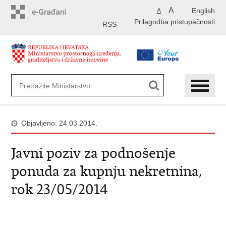
Preskoči
A
English
A
na
Prilagodba pristupačnosti
glavni
RSS
sadržaj
Objavljeno: 24.03.2014.
Javni poziv za podnošenje
ponuda za kupnju nekretnina,
rok 23/05/2014