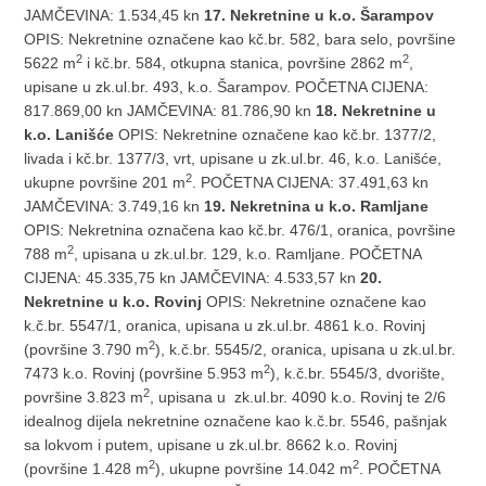
JAMČEVINA: 1.534,45 kn
17. Nekretnine u k.o. Šarampov
OPIS: Nekretnine označene kao kč.br. 582, bara selo, površine
2
2
5622 m
i kč.br. 584, otkupna stanica, površine 2862 m
,
upisane u zk.ul.br. 493, k.o. Šarampov. POČETNA CIJENA:
817.869,00 kn JAMČEVINA: 81.786,90 kn
18. Nekretnine u
k.o. Lanišće
OPIS: Nekretnine označene kao kč.br. 1377/2,
livada i kč.br. 1377/3, vrt, upisane u zk.ul.br. 46, k.o. Lanišće,
2
ukupne površine 201 m
. POČETNA CIJENA: 37.491,63 kn
JAMČEVINA: 3.749,16 kn
19. Nekretnina u k.o. Ramljane
OPIS: Nekretnina označena kao kč.br. 476/1, oranica, površine
2
788 m
, upisana u zk.ul.br. 129, k.o. Ramljane. POČETNA
CIJENA: 45.335,75 kn JAMČEVINA: 4.533,57 kn
20.
Nekretnine u k.o. Rovinj
OPIS: Nekretnine označene kao
k.č.br. 5547/1, oranica, upisana u zk.ul.br. 4861 k.o. Rovinj
2
(površine 3.790 m
), k.č.br. 5545/2, oranica, upisana u zk.ul.br.
2
7473 k.o. Rovinj (površine 5.953 m
), k.č.br. 5545/3, dvorište,
2
površine 3.823 m
, upisana u zk.ul.br. 4090 k.o. Rovinj te 2/6
idealnog dijela nekretnine označene kao k.č.br. 5546, pašnjak
sa lokvom i putem, upisane u zk.ul.br. 8662 k.o. Rovinj
2
2
(površine 1.428 m
), ukupne površine 14.042 m
. POČETNA