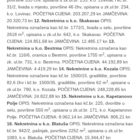
31/2, livada u mjestu, površine 46 čhv, upisana u zk.ul.br. 234,
k.o. Lovinac. POČETNA CIJENA: 203.207,29 kn JAMČEVINA:
20.320,73 kn
12. Nekretnina u k.o. Skakavac
OPIS:
Nekretnina označena kao kč.br. 1772/1, livada u selu, površine
2
2618 m
, upisana u zk.ul.br. 642, k.o. Skakavac. POČETNA
CIJENA: 124.851,68 kn JAMČEVINA: 12.485.17 kn
13.
Nekretnina u k.o. Bestrma
OPIS: Nekretnina označena kao
2
kč.br. 116/6, oranica u Bestrmi, površine 1755 m
, upisana u
zk. ul.br. 731, k.o. Bestrma. POČETNA CIJENA: 44.192,89 kn
JAMČEVINA: 4.419,29 kn
14. Nekretnine u k.o. Kozala
OPIS:
Nekretnine označene kao kč.br. 1500/15, gradilište, površine
2
82,6 čhv i kč.br. 1500/35, gradilište, površine 62 m
, upisane u
zk.ul.br. 790, k.o. Kozala. POČETNA CIJENA: 248,228,85 kn
JAMČEVINA: 24.822,88 kn
15. Nekretnine u k.o. Kapetanovo
Polje
OPIS: Nekretnina označena kao kč.br. 225, dvorište u
2
selu, površine 550 m
, upisana u zk.ul.br. 171, k.o. Kapetanovo
Polje. POČETNA CIJENA: 8.062,14 kn JAMČEVINA: 806,21 kn
16. Nekretnina u k.o. Blatuša
OPIS: Nekretnina označena kao
2
kč.br. 942/2, pašnjak, površine 2252 m
, upisana u zk.ul.br.
1083, k.o. Blatuša. POČETNA CIJENA: 15.344,47 kn