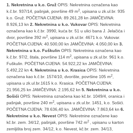
1.
Nekretnina u k.o. Gruž
OPIS: Nekretnina označena kao
2
k.č.br. 937/14, pašnjak, površine 49 m
, upisana u zk.ul.br. 935
k.o. Gruž. POČETNA CIJENA: 89.261,28 kn JAMČEVINA:
8.926,13 kn
2.
Nekretnina u k.o. Vukovar
OPIS: Nekretnina
označena kao k.č.br. 3990, kuća br. 51 u ulici bana J. Jelačića i
2
dvor, površine 392 m
, upisana u zk.ul.br. 4671 k.o. Vukovar.
POČETNA CIJENA: 40.500,00 kn JAMČEVINA: 4.050,00 kn
3.
Nekretnina u k.o. Fuškulin
OPIS: Nekretnina označena kao
2
k.č.br. 97/2, štala, površine 114 m
, upisana u zk.ul.br. 961 k.o.
Fuškulin. POČETNA CIJENA: 54.922,22 kn JAMČEVINA:
5.492,22 kn
4. Nekretnina u k.o. Krasica
OPIS: Nekretnina
2
označena kao k.č.br. 1574/10, dvorište, površine 105 m
,
upisana u zk.ul.br.1615 k.o. Krasica. POČETNA CIJENA:
21.956,25 kn JAMČEVINA: 2.195,62 kn
5. Nekretnina u k.o.
Sošići
OPIS: Nekretnina označena kao kč.br. 1049/4, oranica i
2
pašnjak, površine 240 m
, upisana u zk.ul.br. 1451, k.o. Sošići.
POČETNA CIJENA: 78.636,40 kn. JAMČEVINA: 7.863,64 kn
6.
Nekretnine u k.o. Nevest
OPIS: Nekretnine označene kao
2
kč.br. zem. 34/12, pašnjak, površine 742 m
, upisanu u karton
zemljišta broj zem. 34/12, k.o. Nevest, kč.br. zem. 34/13,