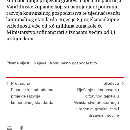
sufinanciranju projekata gradova i općina s područja
Varaždinske županije koji su namijenjeni poticanju
razvoja komunalnog gospodarstva te ujednačavanju
komunalnog standarda. Riječ je 8 projekata ukupne
vrijednosti više od 5,6 milijuna kuna koje će
Ministarstvo sufinancirati s iznosom većim od 1,1
milijun kuna.
Pisane vijesti
|
Najava
|
Komunalno gospodarstvo
Prethodna
Sljedeća
Financijski podupiremo
Rješenje o imenovanju
projekte razvoja
državnog tajnika u
komunalnog standarda
Ministarstvu prostornoga
uređenja, graditeljstva i
državne imovine