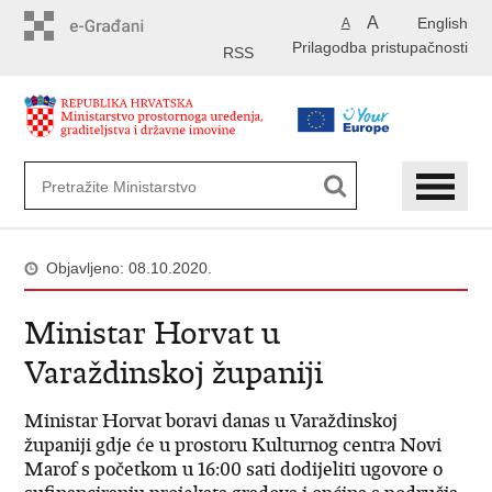
Preskoči
A
English
A
na
Prilagodba pristupačnosti
glavni
RSS
sadržaj
Objavljeno: 08.10.2020.
Ministar Horvat u
Varaždinskoj županiji
Ministar Horvat boravi danas u Varaždinskoj
županiji gdje će u prostoru Kulturnog centra Novi
Marof s početkom u 16:00 sati dodijeliti ugovore o