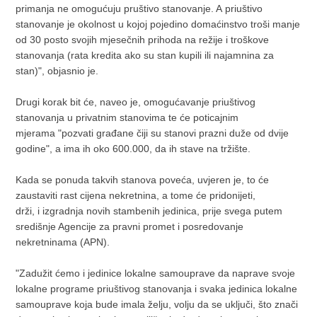
primanja ne omogućuju pruštivo stanovanje. A priuštivo
stanovanje je okolnost u kojoj pojedino domaćinstvo troši manje
od 30 posto svojih mjesečnih prihoda na režije i troškove
stanovanja (rata kredita ako su stan kupili ili najamnina za
stan)", objasnio je.
Drugi korak bit će, naveo je, omogućavanje priuštivog
stanovanja u privatnim stanovima te će poticajnim
mjerama "pozvati građane čiji su stanovi prazni duže od dvije
godine", a ima ih oko 600.000, da ih stave na tržište.
Kada se ponuda takvih stanova poveća, uvjeren je, to će
zaustaviti rast cijena nekretnina, a tome će pridonijeti,
drži, i izgradnja novih stambenih jedinica, prije svega putem
središnje Agencije za pravni promet i posredovanje
nekretninama (APN).
"Zadužit ćemo i jedinice lokalne samouprave da naprave svoje
lokalne programe priuštivog stanovanja i svaka jedinica lokalne
samouprave koja bude imala želju, volju da se uključi, što znači