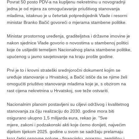
Povrat 50 posto PDV-a na kupljenu nekretninu u novogradnji
jedna je od mjera za omogućavanje priuštivog stanovanja
mladima, istaknuo je u četvrtak potpredsjednik Vlade i resorni
ministar Branko Bačić govoreći o mjerama stambene politike.
Ministar prostornog uređenja, graditeljstva i državne imovine je
nakon sjednice Vlade govorio o novostima u stambenoj politici
koje će uslijediti temeljem Nacionalnog plana stambene politike,
upućenog u javno savjetovanje na kraju prošle godine.
Prvi je to i krovni strateški srednjoročni dokument kojim se
uređuje stanovanje u Hrvatskoj, a Bačić ističe da se njime želi
omogućiti priuštivo stanovanje mladima koje je, s obzirom na
rast cijena nekretnina u Hrvatskoj, sve teže ostvariti.
Nacionalnim planom postavljeni su ciljevi održivog i kvalitetnog
stanovanja za čiju realizaciju do 2030. godine mora biti
osigurano ukupno 1,5 milijarda eura, rekao je. "Sve
mjere, zakoni i podzakonski akti koje ćemo donijeti, najvećim
dijelom tijekom 2025. godine u svom se sadržaju prelamaju
kroz četiri osnovne poluge - financijsku, poreznu, zemljišnu i