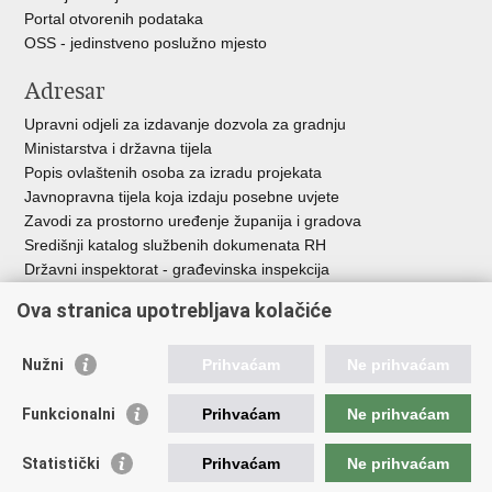
Portal otvorenih podataka
OSS - jedinstveno poslužno mjesto
Adresar
Upravni odjeli za izdavanje dozvola za gradnju
Ministarstva i državna tijela
Popis ovlaštenih osoba za izradu projekata
Javnopravna tijela koja izdaju posebne uvjete
Zavodi za prostorno uređenje županija i gradova
Središnji katalog službenih dokumenata RH
Državni inspektorat - građevinska inspekcija
AZONIZ
Ova stranica upotrebljava kolačiće
Važne poveznice
Nužni
Prihvaćam
Ne prihvaćam
Vlada Republike Hrvatske
Zavod za prostorni razvoj
Funkcionalni
Prihvaćam
Ne prihvaćam
Agencija za pravni promet i posredovanje nekretninama
Državna geodetska uprava
Statistički
Prihvaćam
Ne prihvaćam
Fond za zaštitu okoliša i energetsku učinkovitost