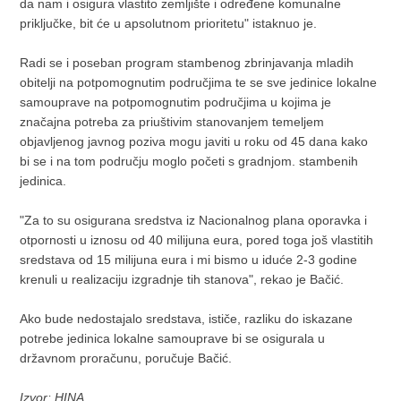
da nam i osigura vlastito zemljište i određene komunalne
priključke, bit će u apsolutnom prioritetu" istaknuo je.
Radi se i poseban program stambenog zbrinjavanja mladih
obitelji na potpomognutim područjima te se sve jedinice lokalne
samouprave na potpomognutim područjima u kojima je
značajna potreba za priuštivim stanovanjem temeljem
objavljenog javnog poziva mogu javiti u roku od 45 dana kako
bi se i na tom području moglo početi s gradnjom. stambenih
jedinica.
"Za to su osigurana sredstva iz Nacionalnog plana oporavka i
otpornosti u iznosu od 40 milijuna eura, pored toga još vlastitih
sredstava od 15 milijuna eura i mi bismo u iduće 2-3 godine
krenuli u realizaciju izgradnje tih stanova", rekao je Bačić.
Ako bude nedostajalo sredstava, ističe, razliku do iskazane
potrebe jedinica lokalne samouprave bi se osigurala u
državnom proračunu, poručuje Bačić.
Izvor: HINA