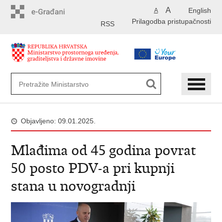
Preskoči
A
English
A
na
Prilagodba pristupačnosti
glavni
RSS
sadržaj
Objavljeno: 09.01.2025.
Mlađima od 45 godina povrat
50 posto PDV-a pri kupnji
stana u novogradnji