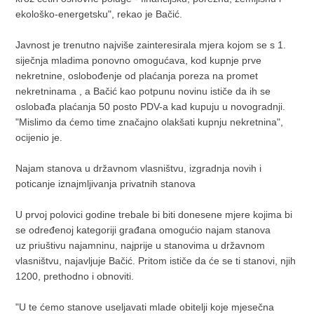
ekološko-energetsku", rekao je Bačić.
Javnost je trenutno najviše zainteresirala mjera kojom se s 1.
siječnja mladima ponovno omogućava, kod kupnje prve
nekretnine, oslobođenje od plaćanja poreza na promet
nekretninama , a Bačić kao potpunu novinu ističe da ih se
oslobađa plaćanja 50 posto PDV-a kad kupuju u novogradnji.
"Mislimo da ćemo time značajno olakšati kupnju nekretnina",
ocijenio je.
Najam stanova u državnom vlasništvu, izgradnja novih i
poticanje iznajmljivanja privatnih stanova
U prvoj polovici godine trebale bi biti donesene mjere kojima bi
se određenoj kategoriji građana omogućio najam stanova
uz priuštivu najamninu, najprije u stanovima u državnom
vlasništvu, najavljuje Bačić. Pritom ističe da će se ti stanovi, njih
1200, prethodno i obnoviti.
"U te ćemo stanove useljavati mlade obitelji koje mjesečna