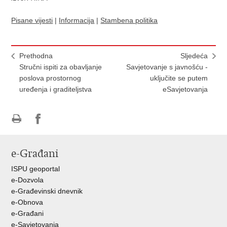
Pisane vijesti
|
Informacija
|
Stambena politika
Prethodna
Sljedeća
Stručni ispiti za obavljanje
Savjetovanje s javnošću -
poslova prostornog
uključite se putem
uređenja i graditeljstva
eSavjetovanja
Ispiši
Podijeli
Podijeli
stranicu
na
na
e-Građani
Facebooku
Twitteru
ISPU geoportal
e-Dozvola
e-Građevinski dnevnik
e-Obnova
e-Građani
e-Savjetovanja