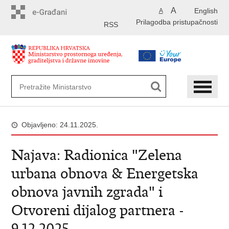
Preskoči
A
English
A
na
Prilagodba pristupačnosti
glavni
RSS
sadržaj
Objavljeno: 24.11.2025.
Najava: Radionica "Zelena
urbana obnova & Energetska
obnova javnih zgrada" i
Otvoreni dijalog partnera -
9.12.2025.