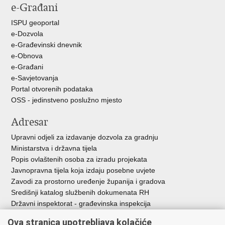
e-Građani
Facebooku
Twitteru
ISPU geoportal
e-Dozvola
e-Građevinski dnevnik
e-Obnova
e-Građani
e-Savjetovanja
Portal otvorenih podataka
OSS - jedinstveno poslužno mjesto
Adresar
Upravni odjeli za izdavanje dozvola za gradnju
Ministarstva i državna tijela
Popis ovlaštenih osoba za izradu projekata
Javnopravna tijela koja izdaju posebne uvjete
Zavodi za prostorno uređenje županija i gradova
Središnji katalog službenih dokumenata RH
Državni inspektorat - građevinska inspekcija
AZONIZ
Ova stranica upotrebljava kolačiće