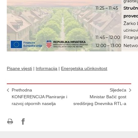
Pisane vijesti
|
Informacija
|
Energetska učinkovitost
Prethodna
Sljedeća
KONFERENCIJA Planiranje i
Ministar Bačić gost
razvoj otpornih naselja
središnjeg Dnevnika RTL-a
Ispiši
Podijeli
Podijeli
stranicu
na
na