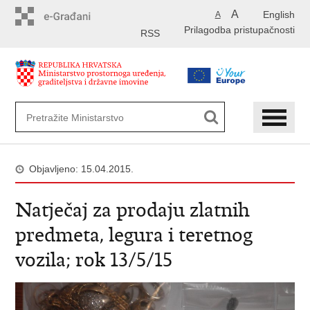
Preskoči
A
English
A
na
Prilagodba pristupačnosti
glavni
RSS
sadržaj
Objavljeno: 15.04.2015.
Natječaj za prodaju zlatnih
predmeta, legura i teretnog
vozila; rok 13/5/15