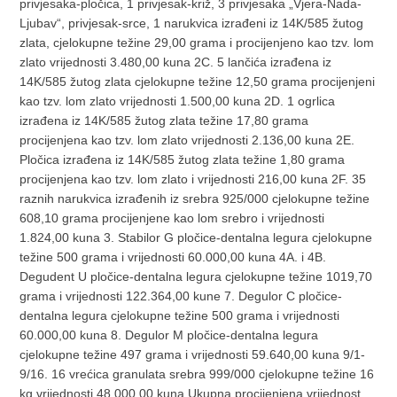
privjesaka-pločica, 1 privjesak-križ, 3 privjesaka „Vjera-Nada-
Ljubav“, privjesak-srce, 1 narukvica izrađeni iz 14K/585 žutog
zlata, cjelokupne težine 29,00 grama i procijenjeno kao tzv. lom
zlato vrijednosti 3.480,00 kuna 2C. 5 lančića izrađena iz
14K/585 žutog zlata cjelokupne težine 12,50 grama procijenjeni
kao tzv. lom zlato vrijednosti 1.500,00 kuna 2D. 1 ogrlica
izrađena iz 14K/585 žutog zlata težine 17,80 grama
procijenjena kao tzv. lom zlato vrijednosti 2.136,00 kuna 2E.
Pločica izrađena iz 14K/585 žutog zlata težine 1,80 grama
procijenjena kao tzv. lom zlato i vrijednosti 216,00 kuna 2F. 35
raznih narukvica izrađenih iz srebra 925/000 cjelokupne težine
608,10 grama procijenjene kao lom srebro i vrijednosti
1.824,00 kuna 3. Stabilor G pločice-dentalna legura cjelokupne
težine 500 grama i vrijednosti 60.000,00 kuna 4A. i 4B.
Degudent U pločice-dentalna legura cjelokupne težine 1019,70
grama i vrijednosti 122.364,00 kune 7. Degulor C pločice-
dentalna legura cjelokupne težine 500 grama i vrijednosti
60.000,00 kuna 8. Degulor M pločice-dentalna legura
cjelokupne težine 497 grama i vrijednosti 59.640,00 kuna 9/1-
9/16. 16 vrećica granulata srebra 999/000 cjelokupne težine 16
kg vrijednosti 48.000,00 kuna Ukupna procijenjena vrijednost