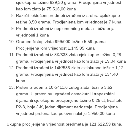
cjelokupne težine 629,30 grama. Procijenjena vrijednost
kao lom zlato je 75.516,00 kuna
Različiti oštećeni predmeti izrađeni iz srebra cjelokupne
težine 3,50 grama. Procijenjena lom vrijednost je 7 kuna
Predmeti izrađeni iz neplemenitog metala - bižuterija
vrijednosti 1 kuna
Grumen čistog zlata 999/000 težine 5,59 grama.
Procijenjena lom vrijednost 1.145,95 kuna
Predmeti izrađeni iz 8K/333 zlata cjelokupne težine 0,28
grama. Procijenjena vrijednost kao lom zlato je 19,04 kuna
Predmeti izrađeni iz 14K/585 zlata cjelokupne težine 1,12
grama. Procijenjena vrijednost kao lom zlato je 134,40
kuna
Prsten izrađen iz 10K/411,6 žutog zlata, težine 3,52
grama. U prsten su ugrađeni osmokutni i trapezoidni
dijamanti cjelokupne procijenjene težine 0,25 ct, kvalitete
P2-3, boje J-K, jedan dijamant nedostaje. Procijenjena
vrijednost prstena kao polovni nakit je 1.950,00 kuna
Ukupna procijenjena vrijednost predmeta je 121.622,59 kuna.