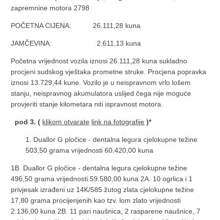
zapremnine motora 2798
POČETNA CIJENA: 26.111,28 kuna
JAMČEVINA: 2.611,13 kuna
Početna vrijednost vozila iznosi 26.111,28 kuna sukladno
procjeni sudskog vještaka prometne struke. Procjena popravka
iznosi 13.729,44 kune. Vozilo je u neispravnom vrlo lošem
stanju, neispravnog akumulatora uslijed čega nije moguće
provjeriti stanje kilometara niti ispravnost motora.
pod 3.
(
klikom otvarate
link na fotografije
)*
1. Duallor G pločice - dentalna legura cjelokupne težine
503,50 grama vrijednosti 60.420,00 kuna
1B. Duallor G pločice - dentalna legura cjelokupne težine
496,50 grama vrijednosti 59.580,00 kuna 2A. 10 ogrlica i 1
privjesak izrađeni uz 14K/585 žutog zlata cjelokupne težine
17,80 grama procijenjenih kao tzv. lom zlato vrijednosti
2.136,00 kuna 2B. 11 pari naušnica, 2 rasparene naušnice, 7