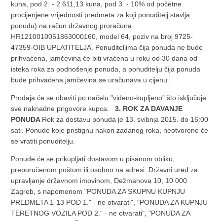
kuna, pod 2. - 2.611,13 kuna, pod 3. - 10% od početne
procijenjene vrijednosti predmeta za koji ponuditelj stavlja
ponudu) na račun državnog proračuna
HR1210010051863000160, model 64, poziv na broj 9725-
47359-OIB UPLATITELJA. Ponuditeljima čija ponuda ne bude
prihvaćena, jamčevina će biti vraćena u roku od 30 dana od
isteka roka za podnošenje ponuda, a ponuditelju čija ponuda
bude prihvaćena jamčevina se uračunava u cijenu.
Prodaja će se obaviti po načelu "viđeno-kupljeno" što isključuje
sve naknadne prigovore kupca.
3. ROK ZA DAVANJE
PONUDA
Rok za dostavu ponuda je 13. svibnja 2015. do 16:00
sati. Ponude koje pristignu nakon zadanog roka, neotvorene će
se vratiti ponuditelju.
Ponude će se prikupljati dostavom u pisanom obliku,
preporučenom poštom ili osobno na adresi: Državni ured za
upravljanje državnom imovinom, Dežmanova 10, 10 000
Zagreb, s napomenom "PONUDA ZA SKUPNU KUPNJU
PREDMETA 1-13 POD 1." - ne otvarati", "PONUDA ZA KUPNJU
TERETNOG VOZILA POD 2." - ne otvarati", "PONUDA ZA