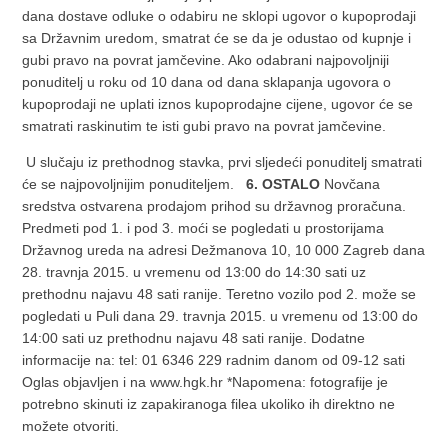
dana dostave odluke o odabiru ne sklopi ugovor o kupoprodaji
sa Državnim uredom, smatrat će se da je odustao od kupnje i
gubi pravo na povrat jamčevine. Ako odabrani najpovoljniji
ponuditelj u roku od 10 dana od dana sklapanja ugovora o
kupoprodaji ne uplati iznos kupoprodajne cijene, ugovor će se
smatrati raskinutim te isti gubi pravo na povrat jamčevine.
U slučaju iz prethodnog stavka, prvi sljedeći ponuditelj smatrati
će se najpovoljnijim ponuditeljem.
6. OSTALO
Novčana
sredstva ostvarena prodajom prihod su državnog proračuna.
Predmeti pod 1. i pod 3. moći se pogledati u prostorijama
Državnog ureda na adresi Dežmanova 10, 10 000 Zagreb dana
28. travnja 2015. u vremenu od 13:00 do 14:30 sati uz
prethodnu najavu 48 sati ranije. Teretno vozilo pod 2. može se
pogledati u Puli dana 29. travnja 2015. u vremenu od 13:00 do
14:00 sati uz prethodnu najavu 48 sati ranije. Dodatne
informacije na: tel: 01 6346 229 radnim danom od 09-12 sati
Oglas objavljen i na www.hgk.hr *Napomena: fotografije je
potrebno skinuti iz zapakiranoga filea ukoliko ih direktno ne
možete otvoriti.