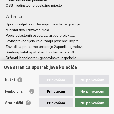
OSS - jedinstveno poslužno mjesto
Adresar
Upravni odjeli za izdavanje dozvola za gradnju
Ministarstva i državna tijela
Popis ovlaštenih osoba za izradu projekata
Javnopravna tijela koja izdaju posebne uvjete
Zavodi za prostorno uređenje županija i gradova
Središnji katalog službenih dokumenata RH
Državni inspektorat - građevinska inspekcija
AZONIZ
Ova stranica upotrebljava kolačiće
Važne poveznice
Nužni
Prihvaćam
Ne prihvaćam
Vlada Republike Hrvatske
Zavod za prostorni razvoj
Funkcionalni
Prihvaćam
Ne prihvaćam
Agencija za pravni promet i posredovanje nekretninama
Državna geodetska uprava
Statistički
Prihvaćam
Ne prihvaćam
Fond za zaštitu okoliša i energetsku učinkovitost
Centar za restrukturiranje i prodaju (CERP)