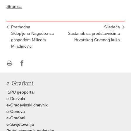
Stranica
Prethodna
Sljedeća
Sklopljena Nagodba sa
Sastanak sa predstavnicima
gospođom Milicom
Hrvatskog Crvenog križa
Miladinović
Ispiši
Podijeli
Podijeli
stranicu
na
na
e-Građani
Facebooku
Twitteru
ISPU geoportal
e-Dozvola
e-Građevinski dnevnik
e-Obnova
e-Građani
e-Savjetovanja
Portal otvorenih podataka