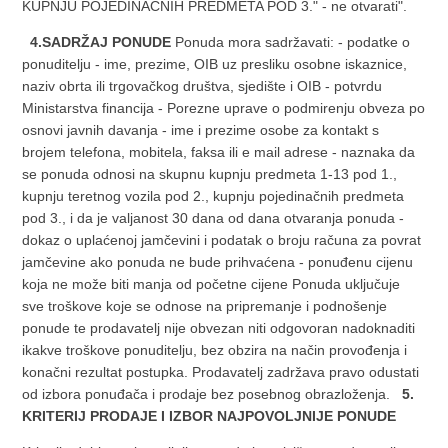
KUPNJU POJEDINAČNIH PREDMETA POD 3." - ne otvarati".
4.SADRŽAJ PONUDE
Ponuda mora sadržavati: - podatke o
ponuditelju - ime, prezime, OIB uz presliku osobne iskaznice,
naziv obrta ili trgovačkog društva, sjedište i OIB - potvrdu
Ministarstva financija - Porezne uprave o podmirenju obveza po
osnovi javnih davanja - ime i prezime osobe za kontakt s
brojem telefona, mobitela, faksa ili e mail adrese - naznaka da
se ponuda odnosi na skupnu kupnju predmeta 1-13 pod 1.,
kupnju teretnog vozila pod 2., kupnju pojedinačnih predmeta
pod 3., i da je valjanost 30 dana od dana otvaranja ponuda -
dokaz o uplaćenoj jamčevini i podatak o broju računa za povrat
jamčevine ako ponuda ne bude prihvaćena - ponuđenu cijenu
koja ne može biti manja od početne cijene Ponuda uključuje
sve troškove koje se odnose na pripremanje i podnošenje
ponude te prodavatelj nije obvezan niti odgovoran nadoknaditi
ikakve troškove ponuditelju, bez obzira na način provođenja i
konačni rezultat postupka. Prodavatelj zadržava pravo odustati
od izbora ponuđača i prodaje bez posebnog obrazloženja.
5.
KRITERIJ PRODAJE I IZBOR NAJPOVOLJNIJE PONUDE