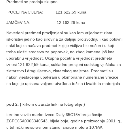
Predmeti se prodaju skupno
POČETNA CIJENA: 121.622,59 kuna
JAMČEVINA: 12.162,26 kuna
Navedeni predmeti procijenjeni su kao lom vrijednost zlata
iskoristivi jedino kao sirovina za daljnju proizvodnju i kao polovni
nakit koji označava predmet koji je vidljivo bio nošen i u koji
treba uložiti sredstva za popravak, no zbog kamena još ima
uporabnu vrijednost. Ukupna početna vrijednost predmeta
iznosi 121.622,59 kuna, sukladno procjeni sudskog vještaka za
zlatarstvo i draguljarstvo, zlatarskog majstora. Predmeti su
nakon vještačenja upakirani u plombirane numerirane vrećice
na koje je upisana valjano utvrđena težina i kvaliteta materijala.
pod 2.
(
klikom otvarate link na fotografije
)
teretno vozilo marke Iveco Dialy 65C15V broja šasije
ZCFC65A0005340543, bijele boje, godine proizvodnje 2001. g.,
u tehnički neispravnom stanju, snage motora 107kW,