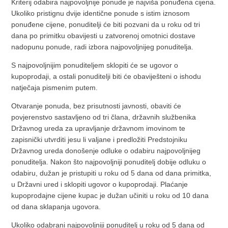
Kriterij odabira najpovoljnije ponude je najviša ponuđena cijena.
Ukoliko pristignu dvije identične ponude s istim iznosom
ponuđene cijene, ponuditelji će biti pozvani da u roku od tri
dana po primitku obavijesti u zatvorenoj omotnici dostave
nadopunu ponude, radi izbora najpovoljnijeg ponuditelja.
S najpovoljnijim ponuditeljem sklopiti će se ugovor o
kupoprodaji, a ostali ponuditelji biti će obaviješteni o ishodu
natječaja pismenim putem.
Otvaranje ponuda, bez prisutnosti javnosti, obaviti će
povjerenstvo sastavljeno od tri člana, državnih službenika
Državnog ureda za upravljanje državnom imovinom te
zapisnički utvrditi jesu li valjane i predložiti Predstojniku
Državnog ureda donošenje odluke o odabiru najpovoljnijeg
ponuditelja. Nakon što najpovoljniji ponuditelj dobije odluku o
odabiru, dužan je pristupiti u roku od 5 dana od dana primitka,
u Državni ured i sklopiti ugovor o kupoprodaji. Plaćanje
kupoprodajne cijene kupac je dužan učiniti u roku od 10 dana
od dana sklapanja ugovora.
Ukoliko odabrani najpovoljniji ponuditelj u roku od 5 dana od