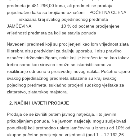
predmeta je 481.296,00 kuna, ali predmeti se prodaju
pojedinačno kako su brojčano označeni. POČETNA CIJENA:
iskazana kraj svakog pojedinačnog predmeta
JAMČEVINA: 10 % od početne procijenjene
vrijednosti predmeta za koji se stavlja ponuda
Navedeni predmeti koji su procijenjeni kao lom vrijednost zlata
ili srebra nisu predviđeni za daljnju uporabu, i nisu pravilno
označeni državnim žigom, nakit koji je istrošen te se kao takav
tretira samo kao sirovina i može se iskoristiti samo za
recikliranje odnosno u proizvodnji novog nakita. Početne cijene
svakog pojedinačnog predmeta iskazane su kraj svakog
pojedinog predmeta, sukladno procjeni sudskog vještaka za
zlatarstvo, zlatarskog majstora.
2. NAČIN I UVJETI PRODAJE
Prodaja će se izvršiti putem javnog natječaja, i to javnim
prikupljanjem ponuda. Na javnom natječaju mogu sudjelovati
ponuditelji koji prethodno uplate jamčevinu u iznosu od 10% od
ukupne početne procijenjene vrijednosti (pod 1. - 12.162,26