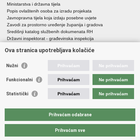
Ministarstva i državna tijela
Popis ovlaštenih osoba za izradu projekata
Javnopravna tijela koja izdaju posebne uvjete
Zavodi za prostorno uređenje županija i gradova
Središnji katalog službenih dokumenata RH
Državni inspektorat - građevinska inspekcija
AZONIZ
Ova stranica upotrebljava kolačiće
Važne poveznice
Nužni
Prihvaćam
Ne prihvaćam
Vlada Republike Hrvatske
Zavod za prostorni razvoj
Funkcionalni
Prihvaćam
Ne prihvaćam
Agencija za pravni promet i posredovanje nekretninama
Državna geodetska uprava
Statistički
Prihvaćam
Ne prihvaćam
Fond za zaštitu okoliša i energetsku učinkovitost
Centar za restrukturiranje i prodaju (CERP)
Državne nekretnine d.o.o.
Prihvaćam odabrane
Prihvaćam sve
Povratak na vrh