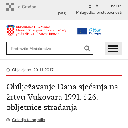
Preskoči
A
English
A
na
Prilagodba pristupačnosti
glavni
RSS
sadržaj
Objavljeno: 20.11.2017.
Obilježavanje Dana sjećanja na
žrtvu Vukovara 1991. i 26.
obljetnice stradanja
Galerija fotografija