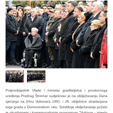
Potpredsjednik Vlade i ministar graditeljstva i prostornoga
uređenja Predrag Štromar sudjelovao je na obilježavanju Dana
sjećanja na žrtvu Vukovara 1991. i 26. obljetnice stradanjana
toga grada u Domovinskom ratu. Središnje obilježavanje počelo
je okupljanjem i komemorativnim programom "Vukovar - mjesto