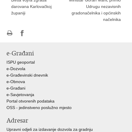
Bivša vojna zgrada
Ministar Goran Marić primio
darovana Karlovačkoj
Udrugu nezavisnih
županiji
gradonačelnika i općinskih
načelnika
Ispiši
Podijeli
Podijeli
stranicu
na
na
e-Građani
Facebooku
Twitteru
ISPU geoportal
e-Dozvola
e-Građevinski dnevnik
e-Obnova
e-Građani
e-Savjetovanja
Portal otvorenih podataka
OSS - jedinstveno poslužno mjesto
Adresar
Upravni odjeli za izdavanje dozvola za gradnju