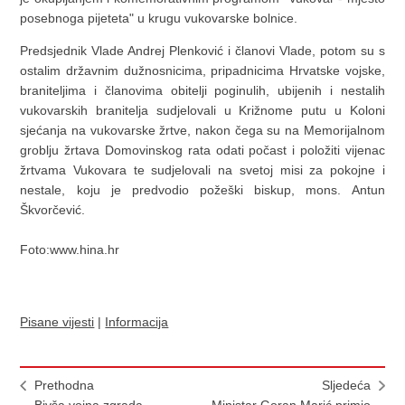
posebnoga pijeteta" u krugu vukovarske bolnice.
Predsjednik Vlade Andrej Plenković i članovi Vlade, potom su s
ostalim državnim dužnosnicima, pripadnicima Hrvatske vojske,
braniteljima i članovima obitelji poginulih, ubijenih i nestalih
vukovarskih branitelja sudjelovali u Križnome putu u Koloni
sjećanja na vukovarske žrtve, nakon čega su na Memorijalnom
groblju žrtava Domovinskog rata odati počast i položiti vijenac
žrtvama Vukovara te sudjelovali na svetoj misi za pokojne i
nestale, koju je predvodio požeški biskup, mons. Antun
Škvorčević.
Foto:www.hina.hr
Pisane vijesti
|
Informacija
Prethodna
Sljedeća