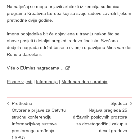
Na natječaj se mogu prijaviti arhitekti iz zemalja sudionica
programa Kreativna Europa koji su svoje radove završili tijekom
prethodne dvije godine.
Imena pobjednika bit će objavljena u travnju nakon što se
obave posjeti i detaljni pregledi radova finalista. Svečana
dodjela nagrada održat će se u svibnju u paviljonu Mies van der
Rohe u Barceloni.
Više o EUmies nagradama…
Pisane vijesti
|
Informacija
|
Međunarodna suradnja
Prethodna
Sljedeća
Otvorene prijave za Četvrtu
Najava pregleda 25
stručnu konferenciju
državnih poslovnih prostora
Informacijskog sustava
za desetogodišnji zakup u
prostornoga uređenja
devet gradova
(ISPU)