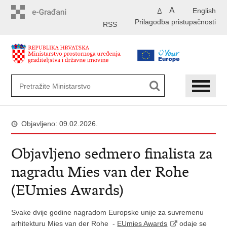
Preskoči
A
English
A
na
Prilagodba pristupačnosti
glavni
RSS
sadržaj
Objavljeno: 09.02.2026.
Objavljeno sedmero finalista za
nagradu Mies van der Rohe
(EUmies Awards)
Svake dvije godine nagradom Europske unije za suvremenu
arhitekturu Mies van der Rohe -
EUmies Awards
odaje se