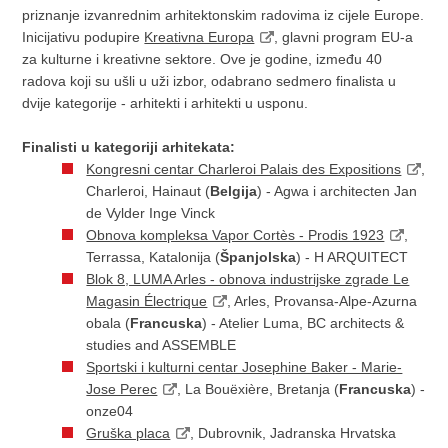
priznanje izvanrednim arhitektonskim radovima iz cijele Europe.
Inicijativu podupire
Kreativna Europa
, glavni program EU-a
za kulturne i kreativne sektore. Ove je godine, između 40
radova koji su ušli u uži izbor, odabrano sedmero finalista u
dvije kategorije - arhitekti i arhitekti u usponu.
Finalisti u kategoriji arhitekata:
Kongresni centar Charleroi Palais des Expositions
,
Charleroi, Hainaut (
Belgija
) - Agwa i architecten Jan
de Vylder Inge Vinck
Obnova kompleksa Vapor Cortès - Prodis 1923
,
Terrassa, Katalonija (
Španjolska
) - H ARQUITECT
Blok 8, LUMA Arles - obnova industrijske zgrade Le
Magasin Électrique
, Arles, Provansa-Alpe-Azurna
obala (
Francuska
) - Atelier Luma, BC architects &
studies and ASSEMBLE
Sportski i kulturni centar Josephine Baker - Marie-
Jose Perec
, La Bouëxière, Bretanja (
Francuska
) -
onze04
Gruška placa
, Dubrovnik, Jadranska Hrvatska