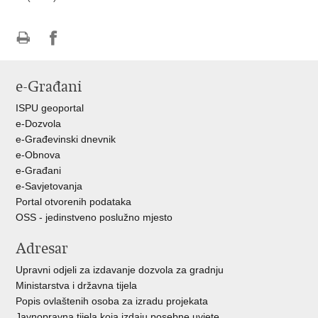
Ispiši
Podijeli
Podijeli
stranicu
na
na
e-Građani
Facebooku
Twitteru
ISPU geoportal
e-Dozvola
e-Građevinski dnevnik
e-Obnova
e-Građani
e-Savjetovanja
Portal otvorenih podataka
OSS - jedinstveno poslužno mjesto
Adresar
Upravni odjeli za izdavanje dozvola za gradnju
Ministarstva i državna tijela
Popis ovlaštenih osoba za izradu projekata
Javnopravna tijela koja izdaju posebne uvjete