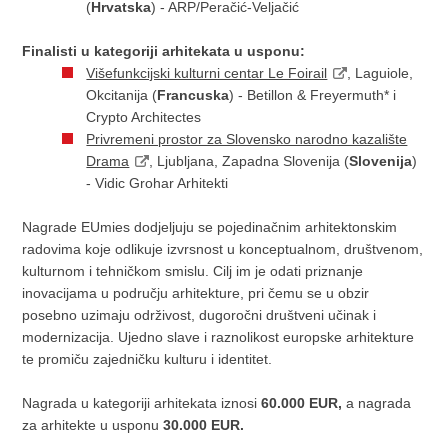
(
Hrvatska
) - ARP/Peračić-Veljačić
Finalisti u kategoriji arhitekata u usponu:
Višefunkcijski kulturni centar Le Foirail
, Laguiole,
Okcitanija (
Francuska
) - Betillon & Freyermuth* i
Crypto Architectes
Privremeni prostor za Slovensko narodno kazalište
Drama
, Ljubljana, Zapadna Slovenija (
Slovenija
)
- Vidic Grohar Arhitekti
Nagrade EUmies dodjeljuju se pojedinačnim arhitektonskim
radovima koje odlikuje izvrsnost u konceptualnom, društvenom,
kulturnom i tehničkom smislu. Cilj im je odati priznanje
inovacijama u području arhitekture, pri čemu se u obzir
posebno uzimaju održivost, dugoročni društveni učinak i
modernizacija. Ujedno slave i raznolikost europske arhitekture
te promiču zajedničku kulturu i identitet.
Nagrada u kategoriji arhitekata iznosi
60.000 EUR,
a nagrada
za arhitekte u usponu
30.000 EUR.