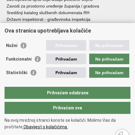
Zavodi za prostorno uređenje županija i gradova
Središnji katalog službenih dokumenata RH
Državni inspektorat - građevinska inspekcija
AZONIZ
Ova stranica upotrebljava kolačiće
Važne poveznice
Nužni
Prihvaćam
Ne prihvaćam
Vlada Republike Hrvatske
Zavod za prostorni razvoj
Funkcionalni
Prihvaćam
Ne prihvaćam
Agencija za pravni promet i posredovanje nekretninama
Državna geodetska uprava
Statistički
Prihvaćam
Ne prihvaćam
Fond za zaštitu okoliša i energetsku učinkovitost
Centar za restrukturiranje i prodaju (CERP)
Državne nekretnine d.o.o.
Prihvaćam odabrane
Prihvaćam sve
Povratak na vrh
Copyright © 2026 Ministarstvo prostornoga uređenja, graditeljstva i
Na ovoj mrežnoj stranci koriste se kolačići. Molimo Vas da
državne imovine.
pročitate
Obavijest o kolačićima.
Uvjeti korištenja
.
Izjava o pristupačnosti
.