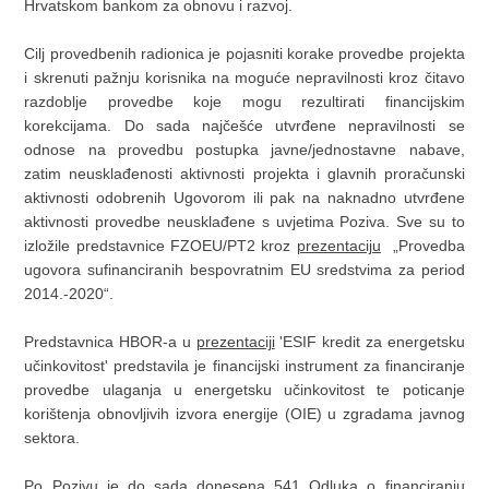
Hrvatskom bankom za obnovu i razvoj.
Cilj provedbenih radionica je pojasniti korake provedbe projekta
i skrenuti pažnju korisnika na moguće nepravilnosti kroz čitavo
razdoblje provedbe koje mogu rezultirati financijskim
korekcijama. Do sada najčešće utvrđene nepravilnosti se
odnose na provedbu postupka javne/jednostavne nabave,
zatim neusklađenosti aktivnosti projekta i glavnih proračunski
aktivnosti odobrenih Ugovorom ili pak na naknadno utvrđene
aktivnosti provedbe neusklađene s uvjetima Poziva. Sve su to
izložile predstavnice FZOEU/PT2 kroz
prezentaciju
„Provedba
ugovora sufinanciranih bespovratnim EU sredstvima za period
2014.-2020“.
Predstavnica HBOR-a u
prezentaciji
'ESIF kredit za energetsku
učinkovitost' predstavila je financijski instrument za financiranje
provedbe ulaganja u energetsku učinkovitost te poticanje
korištenja obnovljivih izvora energije (OIE) u zgradama javnog
sektora.
Po Pozivu je do sada donesena 541 Odluka o financiranju