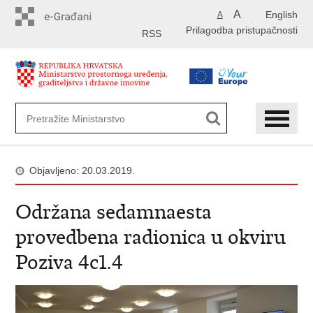
Preskoči
A
English
A
na
Prilagodba pristupačnosti
glavni
RSS
sadržaj
Objavljeno: 20.03.2019.
Održana sedamnaesta
provedbena radionica u okviru
Poziva 4c1.4