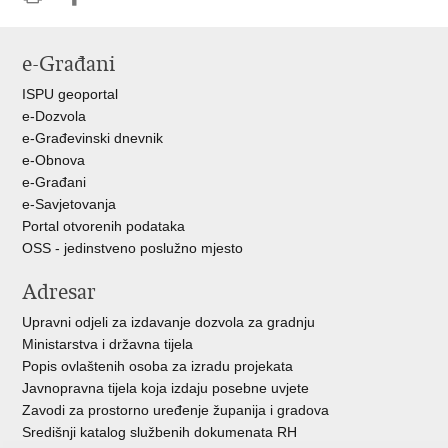
Ispiši
Podijeli
Podijeli
stranicu
na
na
e-Građani
Facebooku
Twitteru
ISPU geoportal
e-Dozvola
e-Građevinski dnevnik
e-Obnova
e-Građani
e-Savjetovanja
Portal otvorenih podataka
OSS - jedinstveno poslužno mjesto
Adresar
Upravni odjeli za izdavanje dozvola za gradnju
Ministarstva i državna tijela
Popis ovlaštenih osoba za izradu projekata
Javnopravna tijela koja izdaju posebne uvjete
Zavodi za prostorno uređenje županija i gradova
Središnji katalog službenih dokumenata RH