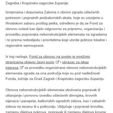
Zagreba i Krapinsko-zagorske županije.
Izmjenama i dopunama Zakona o obnovi zgrada oštećenih
potresom i popratnih podzakonskih akata, koje su usvojene u
Hrvatskom saboru prošlog petka, određeno je da se Fond za
obnovu ovlasti kao tijelo odgovorno za pripremu, organizaciju i
provedbu popravaka nekonstrukcijskih elemenata na zgradama
i to prema redoslijedu i prioritetima koje utvrde jedinice lokalne i
regionalne samouprave.
Iz tog razloga,
Fond za obnovu na svojim je mrežnim
stranicama objavio Javni poziv
i
obrazac za iskaz
interesa
za provedbu organizirane obnove nekonstrukcijskih
elemenata zgrada za ona područja koja su pod nadležnosti
Fonda, točnije za Grad Zagreb i Krapinsko-zagorsku županiju.
Obnova nekonstrukcijskih elemenata obuhvaća popravak ili
uklanjanje i ponovnu izvedbu oštećenih dimnjaka, krovnih
vijenaca i parapeta, balkonskih ogradnih zidova, kao i zabatnih
zidova na tavanu ili u potkrovlju. Uključuje i popravak krovišta,
zamjenu dijelova pokrova, popravak ili zamjenu dijelova krovne