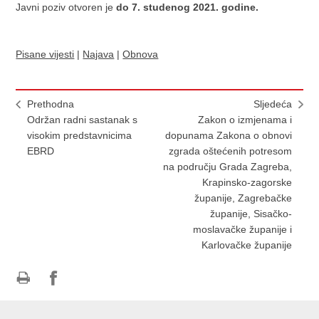
Javni poziv otvoren je
do 7. studenog 2021. godine.
Pisane vijesti
|
Najava
|
Obnova
Prethodna
Sljedeća
Održan radni sastanak s
Zakon o izmjenama i
visokim predstavnicima
dopunama Zakona o obnovi
EBRD
zgrada oštećenih potresom
na području Grada Zagreba,
Krapinsko-zagorske
županije, Zagrebačke
županije, Sisačko-
moslavačke županije i
Karlovačke županije
Ispiši
Podijeli
Podijeli
stranicu
na
na