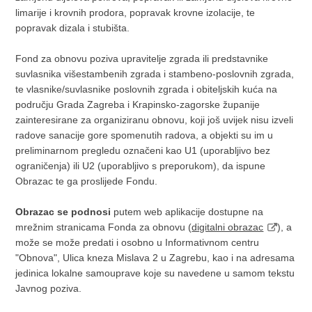
limarije i krovnih prodora, popravak krovne izolacije, te
popravak dizala i stubišta.
Fond za obnovu poziva upravitelje zgrada ili predstavnike
suvlasnika višestambenih zgrada i stambeno-poslovnih zgrada,
te vlasnike/suvlasnike poslovnih zgrada i obiteljskih kuća na
području Grada Zagreba i Krapinsko-zagorske županije
zainteresirane za organiziranu obnovu, koji još uvijek nisu izveli
radove sanacije gore spomenutih radova, a objekti su im u
preliminarnom pregledu označeni kao U1 (uporabljivo bez
ograničenja) ili U2 (uporabljivo s preporukom), da ispune
Obrazac te ga proslijede Fondu.
Obrazac se podnosi
putem web aplikacije dostupne na
mrežnim stranicama Fonda za obnovu (
digitalni obrazac
), a
može se može predati i osobno u Informativnom centru
"Obnova", Ulica kneza Mislava 2 u Zagrebu, kao i na adresama
jedinica lokalne samouprave koje su navedene u samom tekstu
Javnog poziva.