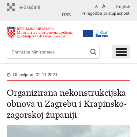
Preskoči
A
English
A
na
Prilagodba pristupačnosti
glavni
RSS
sadržaj
Objavljeno: 02.11.2021.
Organizirana nekonstrukcijska
obnova u Zagrebu i Krapinsko-
zagorskoj županiji