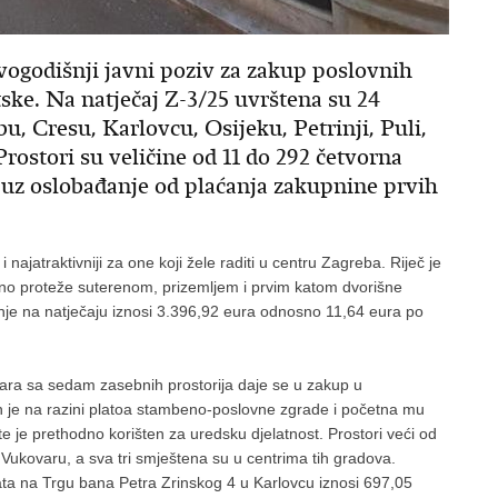
vogodišnji javni poziv za zakup poslovnih
ske. Na natječaj Z-3/25 uvrštena su 24
u, Cresu, Karlovcu, Osijeku, Petrinji, Puli,
rostori su veličine od 11 do 292 četvorna
p uz oslobađanje od plaćanja zakupnine prvih
.
najatraktivniji za one koji žele raditi u centru Zagreba. Riječ je
orno proteže suterenom, prizemljem i prvim katom dvorišne
je na natječaju iznosi 3.396,92 eura odnosno 11,64 eura po
tara sa sedam zasebnih prostorija daje se u zakup u
 je na razini platoa stambeno-poslovne zgrade i početna mu
e je prethodno korišten za uredsku djelatnost. Prostori veći od
 Vukovaru, a sva tri smještena su u centrima tih gradova.
a na Trgu bana Petra Zrinskog 4 u Karlovcu iznosi 697,05