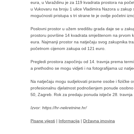
eura, u Varaždinu je za 119 kvadrata prostora na poče
u Vukovaru na broju 1 ulice Vladimira Nazora u zakup s
mogućnosti pristupa s tri strane te je ovdje početni iz
Poslovni prostor u užem središtu grada daje se u zakup
prostoru površine 14 kvadrata smještenom na prvom
eura. Najmanji prostor na natječaju svog zakupnika traž
početnom cijenom zakupa od 121 euro.
Pregledi prostora započinju od 14. travnja prema termi
a prethodno se mogu vidjeti i na fotografijama uz natje
Na natječaju mogu sudjelovati pravne osobe i fizičke oso
profesionalnu djelatnost podnošenjem ponude osobno i
50, Zagreb. Rok za predaju ponuda istječe 28. travnja 
Izvor: https://hr-nekretnine.hr/
Pisane vijesti
|
Informacija
|
Državna imovina