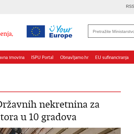
RS
avna imovina
ISPU Portal
Obnavljamo.hr
EU sufinanciranja
Državnih nekretnina za
tora u 10 gradova