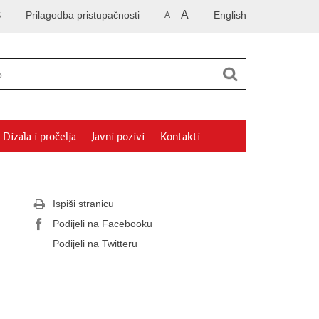
A
S
Prilagodba pristupačnosti
English
A
Dizala i pročelja
Javni pozivi
Kontakti
Ispiši stranicu
Podijeli na Facebooku
Podijeli na Twitteru