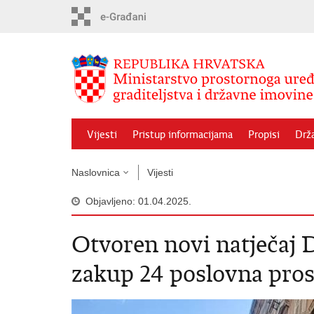
Preskoči
na
glavni
sadržaj
Vijesti
Pristup informacijama
Propisi
Drž
Naslovnica
Vijesti
Objavljeno: 01.04.2025.
Otvoren novi natječaj 
zakup 24 poslovna pros