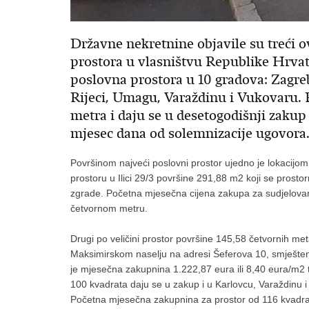
Državne nekretnine objavile su treći o
prostora u vlasništvu Republike Hrvat
poslovna prostora u 10 gradova: Zagreb
Rijeci, Umagu, Varaždinu i Vukovaru. P
metra i daju se u desetogodišnji zaku
mjesec dana od solemnizacije ugovora
Površinom najveći poslovni prostor ujedno je lokacijom i 
prostoru u Ilici 29/3 površine 291,88 m2 koji se prost
zgrade. Početna mjesečna cijena zakupa za sudjelovan
četvornom metru.
Drugi po veličini prostor površine 145,58 četvornih me
Maksimirskom naselju na adresi Šeferova 10, smješten
je mjesečna zakupnina 1.222,87 eura ili 8,40 eura/m2 t
100 kvadrata daju se u zakup i u Karlovcu, Varaždinu i
Početna mjesečna zakupnina za prostor od 116 kvadrat