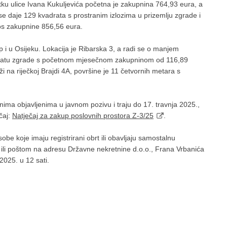
tku ulice Ivana Kukuljevića početna je zakupnina 764,93 eura, a
e daje 129 kvadrata s prostranim izlozima u prizemlju zgrade i
nos zakupnine 856,56 eura.
 i u Osijeku. Lokacija je Ribarska 3, a radi se o manjem
 katu zgrade s početnom mjesečnom zakupninom od 116,89
i na riječkoj Brajdi 4A, površine je 11 četvornih metara s
nima objavljenima u javnom pozivu i traju do 17. travnja 2025.,
čaj:
Natječaj za zakup poslovnih prostora Z-3/25
.
be koje imaju registrirani obrt ili obavljaju samostalnu
li poštom na adresu Državne nekretnine d.o.o., Frana Vrbanića
2025. u 12 sati.