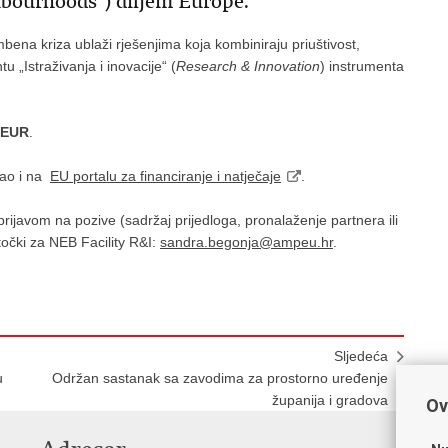
ghbourhoods“) diljem Europe.
ena kriza ublaži rješenjima koja kombiniraju priuštivost,
 „Istraživanja i inovacije“ (
Research & Innovation
) instrumenta
n EUR
.
kao i na
EU portalu za financiranje i natječaje
.
avom na pozive (sadržaj prijedloga, pronalaženje partnera ili
 točki za NEB Facility R&I:
sandra.begonja@ampeu.hr
.
Sljedeća
u
Održan sastanak sa zavodima za prostorno uređenje
županija i gradova
Ov