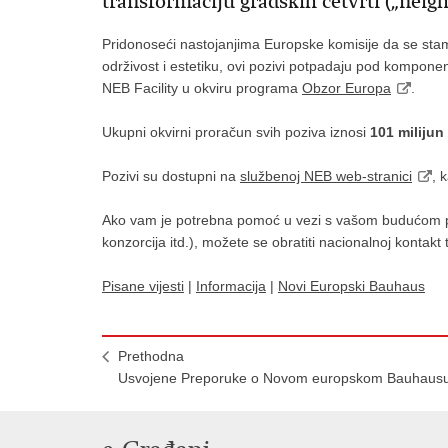
transformaciju gradskih četvrti („nei
Pridonoseći nastojanjima Europske komisije da se stamb
održivost i estetiku, ovi pozivi potpadaju pod komponentu
NEB Facility u okviru programa
Obzor Europa
.
Ukupni okvirni proračun svih poziva iznosi
101 miliju
Pozivi su dostupni na
službenoj NEB web-stranici
, 
Ako vam je potrebna pomoć u vezi s vašom budućom prij
konzorcija itd.), možete se obratiti nacionalnoj kontakt
Pisane vijesti
|
Informacija
|
Novi Europski Bauhaus
Prethodna
Usvojene Preporuke o Novom europskom Bauhaus