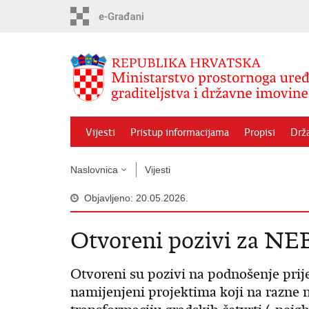
Preskoči
na
glavni
sadržaj
Vijesti
Pristup informacijama
Propisi
Drž
Naslovnica
Vijesti
Objavljeno: 20.05.2026.
Otvoreni pozivi za NEB 
Otvoreni su pozivi na podnošenje prij
namijenjeni projektima koji na razne n