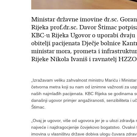
Ministar državne imovine dr.sc. Goran 
Rijeka prof.dr.sc. Davor Štimac potpisa
KBC-u Rijeka Ugovor o uporabi dvaju 
obitelji pacijenata Dječje bolnice Kant
ministar mora, prometa i infrastruktu
Rijeke Nikola Ivaniš i ravnatelj HZZO
„Izražavam veliku zahvalnost ministru Mariću i Minista
četvorna metra koji su nam od iznimne važnosti za uspje
naših najmlađih pacijenata. KBC Rijeka se godinama s
današnji ugovor primjer angažiranosti, senzibiliteta i u
Štimac.
„Ovaj je ugovor, više od ugovora jer je u ulozi zdravlja n
najveće i najdragocjenije čovjekovo bogatstvo. Ovakvi 
imovina u vlasništvu države dobiva ulogu čuvara zdravlja 