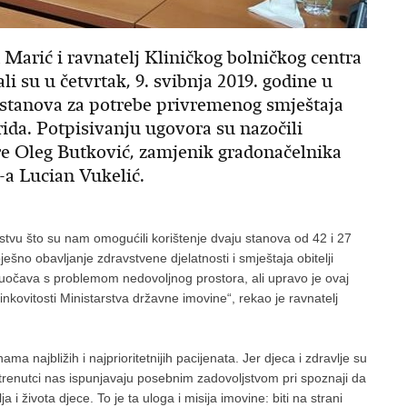
Marić i ravnatelj Kliničkog bolničkog centra
li su u četvrtak, 9. svibnja 2019. godine u
stanova za potrebe privremenog smještaja
rida. Potpisivanju ugovora su nazočili
re Oleg Butković, zamjenik gradonačelnika
-a Lucian Vukelić.
rstvu što su nam omogućili korištenje dvaju stanova od 42 i 27
šno obavljanje zdravstvene djelatnosti i smještaja obitelji
uočava s problemom nedovoljnog prostora, ali upravo je ovaj
činkovitosti Ministarstva državne imovine“, rekao je ravnatelj
ama najbližih i najprioritetnijih pacijenata. Jer djeca i zdravlje su
trenutci nas ispunjavaju posebnim zadovoljstvom pri spoznaji da
i života djece. To je ta uloga i misija imovine: biti na strani