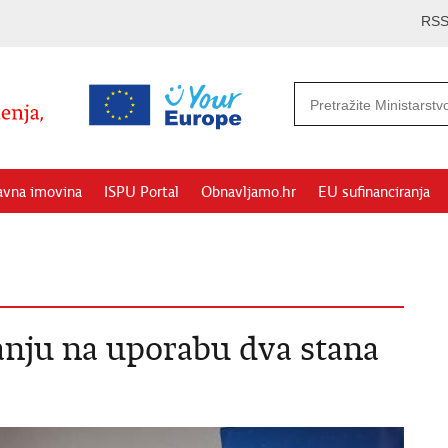
RS
avna imovina
ISPU Portal
Obnavljamo.hr
EU sufinanciranja
anju na uporabu dva stana