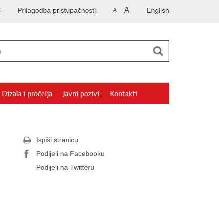
A
S
Prilagodba pristupačnosti
English
A
Dizala i pročelja
Javni pozivi
Kontakti
Ispiši stranicu
Podijeli na Facebooku
Podijeli na Twitteru