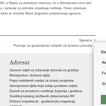
e KBC-a Rijeka za potrebom stanova, mi u Ministarstvu smo bez
ku i rješenje za potrebe smještaja roditelja. Potez očekivan,
, rekao je ministar Marić prigodom potpisivanja ugovora.
Sljedeća
Pozivaju se gospodarski subjekti na dostavu ponuda
Ov
Adresar
V
Nu
Upravni odjeli za izdavanje dozvola za gradnju
Vla
Fu
Ministarstva i državna tijela
Zav
Popis ovlaštenih osoba za izradu projekata
Age
St
Javnopravna tijela koja izdaju posebne uvjete
Drž
Zavodi za prostorno uređenje županija i gradova
Fon
Središnji katalog službenih dokumenata RH
Cen
Državni inspektorat - građevinska inspekcija
Drž