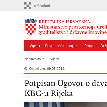
Preskoči
na
glavni
sadržaj
Vijesti
Pristup informacijama
Propisi
Drž
Naslovnica
Vijesti
Objavljeno: 09.05.2019.
Potpisan Ugovor o dav
KBC-u Rijeka