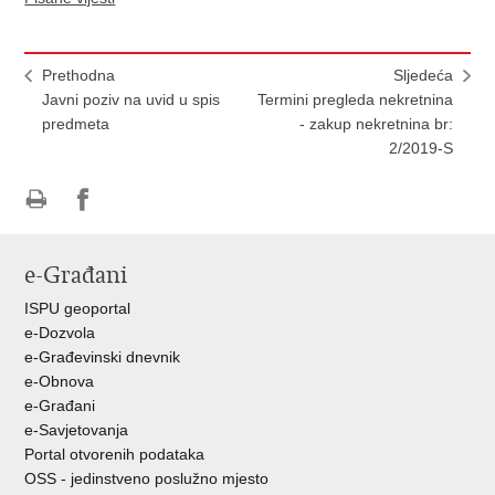
Prethodna
Sljedeća
Javni poziv na uvid u spis
Termini pregleda nekretnina
predmeta
- zakup nekretnina br:
2/2019-S
Ispiši
Podijeli
Podijeli
stranicu
na
na
e-Građani
Facebooku
Twitteru
ISPU geoportal
e-Dozvola
e-Građevinski dnevnik
e-Obnova
e-Građani
e-Savjetovanja
Portal otvorenih podataka
OSS - jedinstveno poslužno mjesto