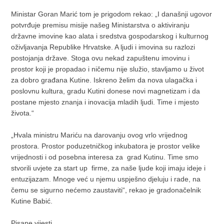
Ministar Goran Marić tom je prigodom rekao: „I današnji ugovor
potvrđuje premisu misije našeg Ministarstva o aktiviranju
državne imovine kao alata i sredstva gospodarskog i kulturnog
oživljavanja Republike Hrvatske. A ljudi i imovina su razlozi
postojanja države. Stoga ovu nekad zapuštenu imovinu i
prostor koji je propadao i ničemu nije služio, stavljamo u život
za dobro građana Kutine. Iskreno želim da nova ulagačka i
poslovnu kultura, gradu Kutini donese novi magnetizam i da
postane mjesto znanja i inovacija mladih ljudi. Time i mjesto
života.“
„Hvala ministru Mariću na darovanju ovog vrlo vrijednog
prostora. Prostor poduzetničkog inkubatora je prostor velike
vrijednosti i od posebna interesa za grad Kutinu. Time smo
stvorili uvjete za start up firme, za naše ljude koji imaju ideje i
entuzijazam. Mnoge već u njemu uspješno djeluju i rade, na
čemu se sigurno nećemo zaustaviti“, rekao je gradonačelnik
Kutine Babić.
Pisane vijesti