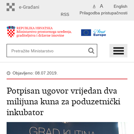
Preskoči
A
English
A
na
Prilagodba pristupačnosti
glavni
RSS
sadržaj
Objavljeno: 08.07.2019.
Potpisan ugovor vrijedan dva
milijuna kuna za poduzetnički
inkubator