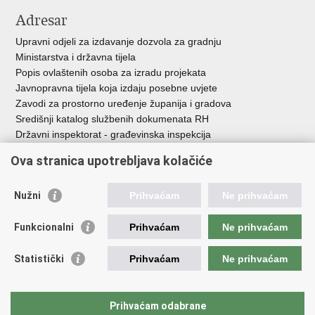
Adresar
Upravni odjeli za izdavanje dozvola za gradnju
Ministarstva i državna tijela
Popis ovlaštenih osoba za izradu projekata
Javnopravna tijela koja izdaju posebne uvjete
Zavodi za prostorno uređenje županija i gradova
Središnji katalog službenih dokumenata RH
Državni inspektorat - građevinska inspekcija
AZONIZ
Ova stranica upotrebljava kolačiće
Važne poveznice
Nužni
Prihvaćam
Ne prihvaćam
Vlada Republike Hrvatske
Zavod za prostorni razvoj
Funkcionalni
Prihvaćam
Ne prihvaćam
Agencija za pravni promet i posredovanje nekretninama
Državna geodetska uprava
Statistički
Prihvaćam
Ne prihvaćam
Fond za zaštitu okoliša i energetsku učinkovitost
Centar za restrukturiranje i prodaju (CERP)
Državne nekretnine d.o.o.
Prihvaćam odabrane