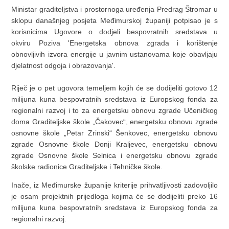
Ministar graditeljstva i prostornoga uređenja Predrag Štromar u
sklopu današnjeg posjeta Međimurskoj županiji potpisao je s
korisnicima Ugovore o dodjeli bespovratnih sredstava u
okviru Poziva 'Energetska obnova zgrada i korištenje
obnovljivih izvora energije u javnim ustanovama koje obavljaju
djelatnost odgoja i obrazovanja'.
Riječ je o pet ugovora temeljem kojih će se dodijeliti gotovo 12
milijuna kuna bespovratnih sredstava iz Europskog fonda za
regionalni razvoj i to za energetsku obnovu zgrade Učeničkog
doma Graditeljske škole „Čakovec“, energetsku obnovu zgrade
osnovne škole „Petar Zrinski“ Šenkovec, energetsku obnovu
zgrade Osnovne škole Donji Kraljevec, energetsku obnovu
zgrade Osnovne škole Selnica i energetsku obnovu zgrade
školske radionice Graditeljske i Tehničke škole.
Inače, iz Međimurske županije kriterije prihvatljivosti zadovoljilo
je osam projektnih prijedloga kojima će se dodijeliti preko 16
milijuna kuna bespovratnih sredstava iz Europskog fonda za
regionalni razvoj.