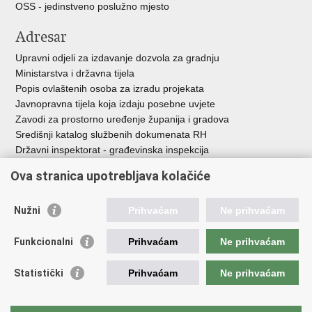
OSS - jedinstveno poslužno mjesto
Adresar
Upravni odjeli za izdavanje dozvola za gradnju
Ministarstva i državna tijela
Popis ovlaštenih osoba za izradu projekata
Javnopravna tijela koja izdaju posebne uvjete
Zavodi za prostorno uređenje županija i gradova
Središnji katalog službenih dokumenata RH
Državni inspektorat - građevinska inspekcija
AZONIZ
Ova stranica upotrebljava kolačiće
Važne poveznice
Nužni
Prihvaćam
Ne prihvaćam
Vlada Republike Hrvatske
Zavod za prostorni razvoj
Funkcionalni
Prihvaćam
Ne prihvaćam
Agencija za pravni promet i posredovanje nekretninama
Državna geodetska uprava
Statistički
Prihvaćam
Ne prihvaćam
Fond za zaštitu okoliša i energetsku učinkovitost
Centar za restrukturiranje i prodaju (CERP)
Državne nekretnine d.o.o.