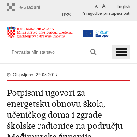
Preskoči
A
English
A
na
Prilagodba pristupačnosti
glavni
RSS
sadržaj
Objavljeno: 29.08.2017.
Potpisani ugovori za
energetsku obnovu škola,
učeničkog doma i zgrade
školske radionice na području
Međimurske županije