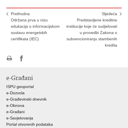
Prethodna
Sljedeća
Održana prva u nizu
Predstavljene kreditne
edukacija o informacijskom
institucije koje će sudjelovati
sustavu energetskih
u provedbi Zakona o
certifikata (IEC)
subvencioniranju stambenih
kredita
Ispiši
Podijeli
Podijeli
stranicu
na
na
e-Građani
Facebooku
Twitteru
ISPU geoportal
e-Dozvola
e-Građevinski dnevnik
e-Obnova
e-Građani
e-Savjetovanja
Portal otvorenih podataka