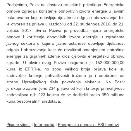
Podsjetimo, Poziv na dostavu projektnih prijedloga 'Energetska
obnova zgrada i korištenje obnovljivih izvora energije u javnim
ustanovama koje obavljaju djelatnost odgoja i obrazovanja' bio
je otvoren za prijave u razdoblju od 22. studenoga 2016. do 21.
veljače 2017. Svrha Poziva je provedba mjera energetske
obnove i korištenje obnovljivih izvora energije u zgradama
javnog sektora u kojima javne ustanove obavljaju djelatnost
odgoja i obrazovanja koje će rezultirati smanjenjem potrošnje
energije za grijanje/hlađenje kroz cjelovitu energetsku obnovu
zgrade. U okviru ovog Poziva osigurano je 152.000.000,00
kuna iz EFRR-a, no zbog velikog broja prijava koje su
zadovoljile kriterije prihvatljivosti traženo je i odobreno od
strane Upravljačkog tijela povećanje alokacije. Na Poziv
je ukupno zaprimljeno 234 prijava od kojih kriterije prihvatljivosti
zadovoljava njih 223 kojima će se dodijeliti preko 350 milijuna
kuna bespovratnih sredstava.
Pisane vijesti
|
Informacija
|
Energetska obnova - ESI fondovi