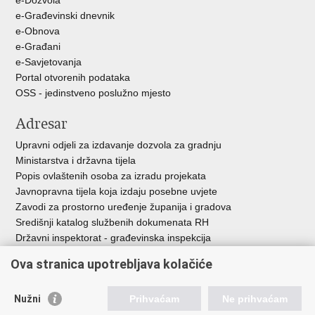
e-Građevinski dnevnik
e-Obnova
e-Građani
e-Savjetovanja
Portal otvorenih podataka
OSS - jedinstveno poslužno mjesto
Adresar
Upravni odjeli za izdavanje dozvola za gradnju
Ministarstva i državna tijela
Popis ovlaštenih osoba za izradu projekata
Javnopravna tijela koja izdaju posebne uvjete
Zavodi za prostorno uređenje županija i gradova
Središnji katalog službenih dokumenata RH
Državni inspektorat - građevinska inspekcija
AZONIZ
Ova stranica upotrebljava kolačiće
Važne poveznice
Nužni
Prihvaćam
Ne prihvaćam
Vlada Republike Hrvatske