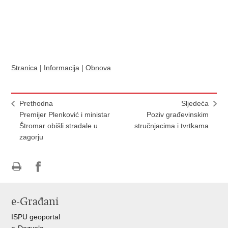
Stranica
|
Informacija
|
Obnova
Prethodna
Sljedeća
Premijer Plenković i ministar
Poziv građevinskim
Štromar obišli stradale u
stručnjacima i tvrtkama
zagorju
Ispiši
Podijeli
Podijeli
stranicu
na
na
e-Građani
Facebooku
Twitteru
ISPU geoportal
e-Dozvola