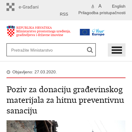
Preskoči
A
English
A
na
Prilagodba pristupačnosti
glavni
RSS
sadržaj
Objavljeno: 27.03.2020.
Poziv za donaciju građevinskog
materijala za hitnu preventivnu
sanaciju