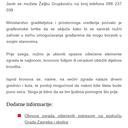
Javiti se možete Željku Grupkoviću na broj telefona 098 237
038
Ministarstvo graditeljstva i prostornoga uređenja pozvalo je
građevinske tvrtke da se uključe kako bi se sanirali nužni
zahvati u svrhu omogućavanja građanima da mogu boraviti u
svojim stanovima.
Prije svega, nužno je ukloniti opasne oštećene elemente
zgrada te najlonom, krovnom folijom ili ceradom obložiti dijelove
krovišta.
Ispod krovova se, naime, na većini zgrada nalaze drveni
grednici i šuta, te postoji mogućnost da nakon kiše šteta bude
puno veća. Stoga je bitno da se tim ljudima pomogne što prije.
Dodatne informacije:
Obnova zgrada oštećenih potresom na području
Grada Zagreba i okolice