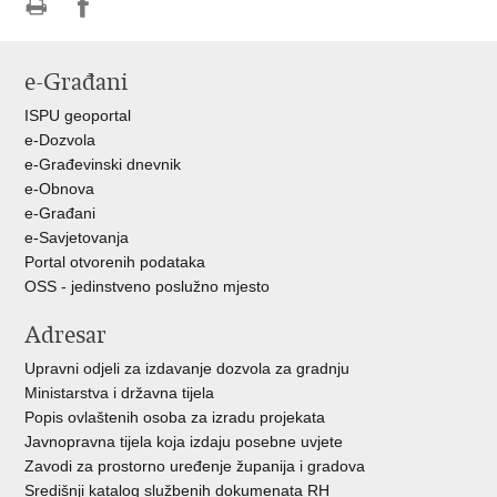
Ispiši
Podijeli
Podijeli
stranicu
na
na
e-Građani
Facebooku
Twitteru
ISPU geoportal
e-Dozvola
e-Građevinski dnevnik
e-Obnova
e-Građani
e-Savjetovanja
Portal otvorenih podataka
OSS - jedinstveno poslužno mjesto
Adresar
Upravni odjeli za izdavanje dozvola za gradnju
Ministarstva i državna tijela
Popis ovlaštenih osoba za izradu projekata
Javnopravna tijela koja izdaju posebne uvjete
Zavodi za prostorno uređenje županija i gradova
Središnji katalog službenih dokumenata RH