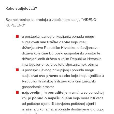
Kako sudjelovati?
Sve nekretnine se prodaju u zatečenom stanju "VIĐENO-
KUPLJENO".
u postupku javnog prikupljanja ponuda mogu
sudjelovati
sve fizičke osobe
koje imaju
državljanstvo Republike Hrvatske, državljanstvo
država koje čine Europski gospodarski prostor te
državljani onih država s kojim Republika Hrvatska
ima Ugovor o reciprocitetu stjecanja nekretnina
u postupku javnog prikupljanju ponuda mogu
sudjelovat
sve pravne osobe
koje imaju sjedište u
Republici Hrvatskoj ili državi koja čini Europski
gospodarski prostor
najpovoljnijim ponuditeljem
smatra se ponuditelj
koji je
ponudio najvišu cijenu
koja mora biti veća
od početne cijene ili istovjetna početnoj cijeni i
izražena u kunama, a ponude dostavljene u drugoj