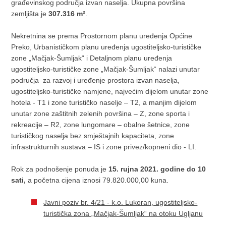
građevinskog područja izvan naselja. Ukupna površina
zemljišta je
307.316 m²
.
Nekretnina se prema Prostornom planu uređenja Općine
Preko, Urbanističkom planu uređenja ugostiteljsko-turističke
zone „Mačjak-Šumljak“ i Detaljnom planu uređenja
ugostiteljsko-turističke zone „Mačjak-Šumljak“ nalazi unutar
područja za razvoj i uređenje prostora izvan naselja,
ugostiteljsko-turističke namjene, najvećim dijelom unutar zone
hotela - T1 i zone turističko naselje – T2, a manjim dijelom
unutar zone zaštitnih zelenih površina – Z, zone sporta i
rekreacije – R2, zone lungomare – obalne šetnice, zone
turističkog naselja bez smještajnih kapaciteta, zone
infrastrukturnih sustava – IS i zone privez/kopneni dio - LI.
Rok za podnošenje ponuda je
15. rujna 2021. godine do 10
sati,
a početna cijena iznosi 79.820.000,00 kuna.
Javni poziv br. 4/21 - k.o. Lukoran, ugostiteljsko-
turistička zona „Mačjak-Šumljak“ na otoku Ugljanu