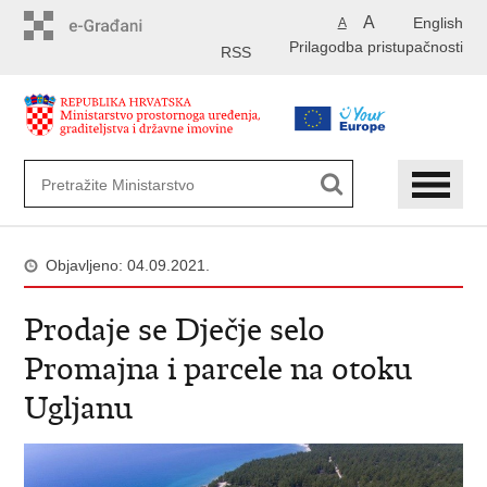
Preskoči
A
English
A
na
Prilagodba pristupačnosti
glavni
RSS
sadržaj
Objavljeno: 04.09.2021.
Prodaje se Dječje selo
Promajna i parcele na otoku
Ugljanu