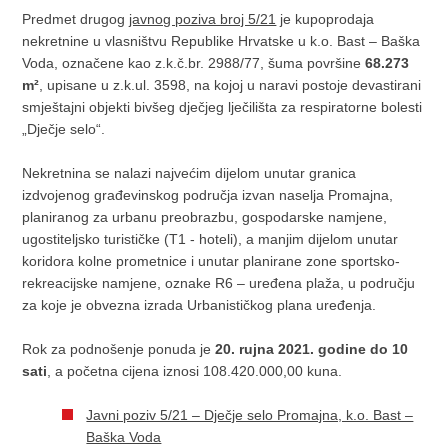
Predmet drugog
javnog poziva broj 5/21
je kupoprodaja
nekretnine u vlasništvu Republike Hrvatske u k.o. Bast – Baška
Voda, označene kao z.k.č.br. 2988/77, šuma površine
68.273
m²
, upisane u z.k.ul. 3598, na kojoj u naravi postoje devastirani
smještajni objekti bivšeg dječjeg lječilišta za respiratorne bolesti
„Dječje selo“.
Nekretnina se nalazi najvećim dijelom unutar granica
izdvojenog građevinskog područja izvan naselja Promajna,
planiranog za urbanu preobrazbu, gospodarske namjene,
ugostiteljsko turističke (T1 - hoteli), a manjim dijelom unutar
koridora kolne prometnice i unutar planirane zone sportsko-
rekreacijske namjene, oznake R6 – uređena plaža, u području
za koje je obvezna izrada Urbanističkog plana uređenja.
Rok za podnošenje ponuda je
20. rujna 2021. godine do 10
sati
, a početna cijena iznosi 108.420.000,00 kuna.
Javni poziv 5/21 – Dječje selo Promajna, k.o. Bast –
Baška Voda