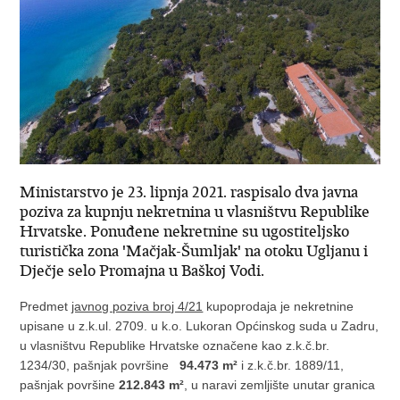
Ministarstvo je 23. lipnja 2021. raspisalo dva javna
poziva za kupnju nekretnina u vlasništvu Republike
Hrvatske. Ponuđene nekretnine su ugostiteljsko
turistička zona 'Mačjak-Šumljak' na otoku Ugljanu i
Dječje selo Promajna u Baškoj Vodi.
Predmet
javnog poziva broj 4/21
kupoprodaja je nekretnine
upisane u z.k.ul. 2709. u k.o. Lukoran Općinskog suda u Zadru,
u vlasništvu Republike Hrvatske označene kao z.k.č.br.
1234/30, pašnjak površine
94.473 m²
i z.k.č.br. 1889/11,
pašnjak površine
212.843 m²
, u naravi zemljište unutar granica