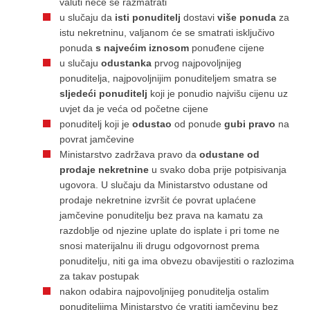
valuti neće se razmatrati
u slučaju da
isti ponuditelj
dostavi
više ponuda
za
istu nekretninu, valjanom će se smatrati isključivo
ponuda
s najvećim iznosom
ponuđene cijene
u slučaju
odustanka
prvog najpovoljnijeg
ponuditelja, najpovoljnijim ponuditeljem smatra se
sljedeći ponuditelj
koji je ponudio najvišu cijenu uz
uvjet da je veća od početne cijene
ponuditelj koji je
odustao
od ponude
gubi pravo
na
povrat jamčevine
Ministarstvo zadržava pravo da
odustane od
prodaje nekretnine
u svako doba prije potpisivanja
ugovora. U slučaju da Ministarstvo odustane od
prodaje nekretnine izvršit će povrat uplaćene
jamčevine ponuditelju bez prava na kamatu za
razdoblje od njezine uplate do isplate i pri tome ne
snosi materijalnu ili drugu odgovornost prema
ponuditelju, niti ga ima obvezu obavijestiti o razlozima
za takav postupak
nakon odabira najpovoljnijeg ponuditelja ostalim
ponuditeljima Ministarstvo će vratiti jamčevinu bez