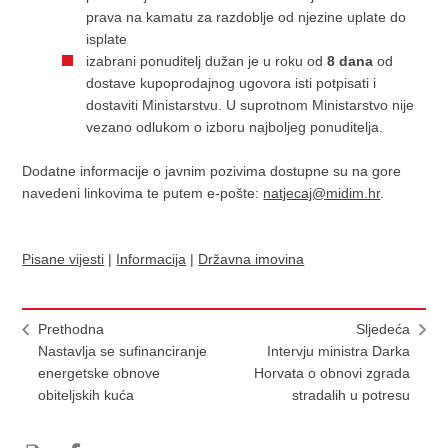
prava na kamatu za razdoblje od njezine uplate do
isplate
izabrani ponuditelj dužan je u roku od
8 dana
od
dostave kupoprodajnog ugovora isti potpisati i
dostaviti Ministarstvu. U suprotnom Ministarstvo nije
vezano odlukom o izboru najboljeg ponuditelja.
Dodatne informacije o javnim pozivima dostupne su na gore
navedeni linkovima te putem e-pošte:
natjecaj@midim.hr
.
Pisane vijesti
|
Informacija
|
Državna imovina
Prethodna
Sljedeća
Nastavlja se sufinanciranje
Intervju ministra Darka
energetske obnove
Horvata o obnovi zgrada
obiteljskih kuća
stradalih u potresu