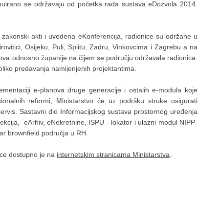
inuirano se održavaju od početka rada sustava eDozvola 2014.
zakonski akti i uvedena eKonferencija, radionice su održane u
vitici, Osijeku, Puli, Splitu, Zadru, Vinkovcima i Zagrebu a na
radova odnosno županije na čijem se području održavala radionica.
iko predavanja namijenjenih projektantima.
plementaciji e-planova druge generacije i ostalih e-modula koje
onalnih reformi, Ministarstvo će uz podršku struke osigurati
rvis. Sastavni dio Informacijskog sustava prostornog uređenja
ekcija, eArhiv, eNekretnine, ISPU - lokator i ulazni modul NIPP-
istar brownfield područja u RH.
nice dostupno je na
internetskim stranicama Ministarstva
.