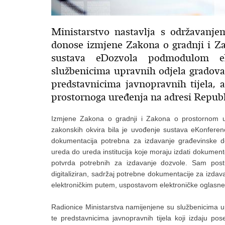
Ministarstvo nastavlja s održavanj
donose izmjene Zakona o gradnji i Z
sustava eDozvola podmodulom eK
službenicima upravnih odjela gradova 
predstavnicima javnopravnih tijela, a
prostornoga uređenja na adresi Republ
Izmjene Zakona o gradnji i Zakona o prostornom u
zakonskih okvira bila je uvođenje sustava eKonferenc
dokumentacija potrebna za izdavanje građevinske doz
ureda do ureda institucija koje moraju izdati dokumente
potvrda potrebnih za izdavanje dozvole. Sam pos
digitaliziran, sadržaj potrebne dokumentacije za izda
elektroničkim putem, uspostavom elektroničke oglasne
Radionice Ministarstva namijenjene su službenicima up
te predstavnicima javnopravnih tijela koji izdaju pos