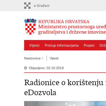
Preskoči
na
glavni
sadržaj
Vijesti
Pristup informacijama
Propisi
Drž
Naslovnica
Vijesti
Objavljeno: 02.10.2019.
Radionice o korištenju
eDozvola