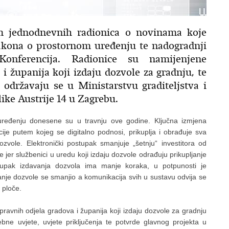
em jednodnevnih radionica o novinama koje
akona o prostornom uređenju te nadogradnji
onferencija. Radionice su namijenjene
i županija koji izdaju dozvole za gradnju, te
 održavaju se u Ministarstvu graditeljstva i
ike Austrije 14 u Zagrebu.
ređenju donesene su u travnju ove godine. Ključna izmjena
ije putem kojeg se digitalno podnosi, prikuplja i obrađuje sva
vole. Elektronički postupak smanjuje „šetnju“ investitora od
 jer službenici u uredu koji izdaju dozvole odrađuju prikupljanje
tupak izdavanja dozvola ima manje koraka, u potpunosti je
vanje dozvole se smanjio a komunikacija svih u sustavu odvija se
 ploče.
ravnih odjela gradova i županija koji izdaju dozvole za gradnju
ebne uvjete, uvjete priključenja te potvrde glavnog projekta u