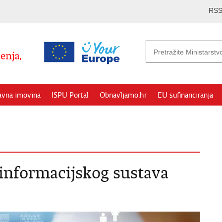
RS
avna imovina
ISPU Portal
Obnavljamo.hr
EU sufinanciranja
 informacijskog sustava