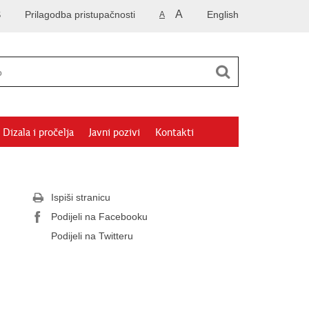
A
S
Prilagodba pristupačnosti
English
A
Dizala i pročelja
Javni pozivi
Kontakti
Ispiši stranicu
Podijeli na Facebooku
Podijeli na Twitteru