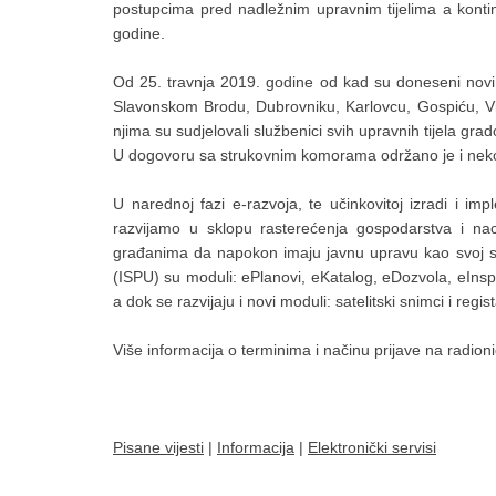
postupcima pred nadležnim upravnim tijelima a kont
godine.
Od 25. travnja 2019. godine od kad su doneseni novi 
Slavonskom Brodu, Dubrovniku, Karlovcu, Gospiću, Viro
njima su sudjelovali službenici svih upravnih tijela g
U dogovoru sa strukovnim komorama održano je i nekol
U narednoj fazi e-razvoja, te učinkovitoj izradi i im
razvijamo u sklopu rasterećenja gospodarstva i naci
građanima da napokon imaju javnu upravu kao svoj se
(ISPU) su moduli: ePlanovi, eKatalog, eDozvola, eInsp
a dok se razvijaju i novi moduli: satelitski snimci i reg
Više informacija o terminima i načinu prijave na radio
Pisane vijesti
|
Informacija
|
Elektronički servisi