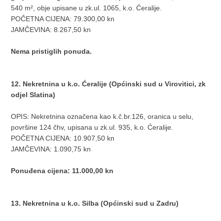
540 m², obje upisane u zk.ul. 1065, k.o. Ćeralije.
POČETNA CIJENA: 79.300,00 kn
JAMČEVINA: 8.267,50 kn
Nema pristiglih ponuda.
12. Nekretnina u k.o. Ćeralije (Općinski sud u Virovitici, zk
odjel Slatina)
OPIS: Nekretnina označena kao k.č.br.126, oranica u selu,
površine 124 čhv, upisana u zk.ul. 935, k.o. Ćeralije.
POČETNA CIJENA: 10.907,50 kn
JAMČEVINA: 1.090,75 kn
Ponuđena cijena: 11.000,00 kn
13. Nekretnina u k.o. Silba (Općinski sud u Zadru)