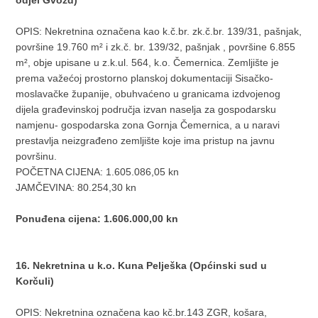
odjel Gvozd)
OPIS: Nekretnina označena kao k.č.br. zk.č.br. 139/31, pašnjak,
površine 19.760 m² i zk.č. br. 139/32, pašnjak , površine 6.855
m², obje upisane u z.k.ul. 564, k.o. Čemernica. Zemljište je
prema važećoj prostorno planskoj dokumentaciji Sisačko-
moslavačke županije, obuhvaćeno u granicama izdvojenog
dijela građevinskoj područja izvan naselja za gospodarsku
namjenu- gospodarska zona Gornja Čemernica, a u naravi
prestavlja neizgrađeno zemljište koje ima pristup na javnu
površinu.
POČETNA CIJENA: 1.605.086,05 kn
JAMČEVINA: 80.254,30 kn
Ponuđena cijena: 1.606.000,00 kn
16. Nekretnina u k.o. Kuna Pelješka (Općinski sud u
Korčuli)
OPIS: Nekretnina označena kao kč.br.143 ZGR, košara,