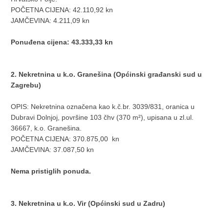
POČETNA CIJENA: 42.110,92 kn
JAMČEVINA: 4.211,09 kn
Ponuđena cijena: 43.333,33 kn
2. Nekretnina u k.o. Granešina (Općinski građanski sud u
Zagrebu)
OPIS: Nekretnina označena kao k.č.br. 3039/831, oranica u
Dubravi Dolnjoj, površine 103 čhv (370 m²), upisana u zl.ul.
36667, k.o. Granešina.
POČETNA CIJENA: 370.875,00 kn
JAMČEVINA: 37.087,50 kn
Nema pristiglih ponuda.
3. Nekretnina u k.o. Vir (Općinski sud u Zadru)