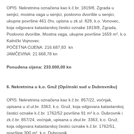
OPIS: Nekretnina označena kao k.č.br. 1819/8, Zgrada u
senjici, mostna vaga u senjici, poslovno dvorište u senjici,
ukupne površine 461 čhv, upisna u zk.ul. 828, k.o. Vonovec,
koja odgovara katastarskoj čestici oznake 1819/8, Zgrada,
Poslovno dvorište, Mostna vaga, ukupne površine 1659 m², k.o.
Kalnički Vojnovec.
POČETNA CIJENA: 216.687,83 kn
JAMČEVINA: 21.668,78 kn
Ponuđena cijena: 233.000,00 kn
6. Nekretnina u k.o. Gruž (Općinski sud u Dubrovniku)
OPIS: Nekretnina označena kao k.č.br. 857/22, voćnjak,
upisana u zl.ul.br. 3363, k.o. Gruž, koja odgovara katastarskoj
čestici oznake k.č.br. 1762/52 površine 91 m² k.o. Dubrovnik i
zk.č.br. 857/24, voćnjak, upisana u zkul.br. 3363, k.o. Gruž,
koja odgovara katastarskoj čestici oznake k.č.br. 1762/51,
površine 300 m², k.o. Dubrovnik.