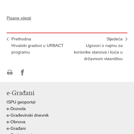
Pisane vijesti
Prethodna
Sljedeća
Hrvatski gradovi u URBACT
Ugovori o najmu za
programu
korisnike stanova i kuća u
državnom vlasništvu
Ispiši
Podijeli
Podijeli
stranicu
na
na
e-Građani
Facebooku
Twitteru
ISPU geoportal
e-Dozvola
e-Građevinski dnevnik
e-Obnova
e-Građani