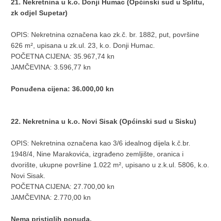
21. Nekretnina u k.o. Donji Humac (Općinski sud u Splitu,
zk odjel Supetar)
OPIS: Nekretnina označena kao zk.č. br. 1882, put, površine
626 m², upisana u zk.ul. 23, k.o. Donji Humac.
POČETNA CIJENA: 35.967,74 kn
JAMČEVINA: 3.596,77 kn
Ponuđena cijena: 36.000,00 kn
22. Nekretnina u k.o. Novi Sisak (Općinski sud u Sisku)
OPIS: Nekretnina označena kao 3/6 idealnog dijela k.č.br.
1948/4, Nine Marakovića, izgrađeno zemljište, oranica i
dvorište, ukupne površine 1.022 m², upisano u z.k.ul. 5806, k.o.
Novi Sisak.
POČETNA CIJENA: 27.700,00 kn
JAMČEVINA: 2.770,00 kn
Nema pristiglih ponuda.