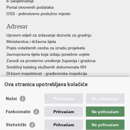
e-Savjetovanja
Portal otvorenih podataka
OSS - jedinstveno poslužno mjesto
Adresar
Upravni odjeli za izdavanje dozvola za gradnju
Ministarstva i državna tijela
Popis ovlaštenih osoba za izradu projekata
Javnopravna tijela koja izdaju posebne uvjete
Zavodi za prostorno uređenje županija i gradova
Središnji katalog službenih dokumenata RH
Državni inspektorat - građevinska inspekcija
AZONIZ
Ova stranica upotrebljava kolačiće
Važne poveznice
Nužni
Prihvaćam
Ne prihvaćam
Vlada Republike Hrvatske
Zavod za prostorni razvoj
Funkcionalni
Prihvaćam
Ne prihvaćam
Agencija za pravni promet i posredovanje nekretninama
Državna geodetska uprava
Statistički
Prihvaćam
Ne prihvaćam
Fond za zaštitu okoliša i energetsku učinkovitost