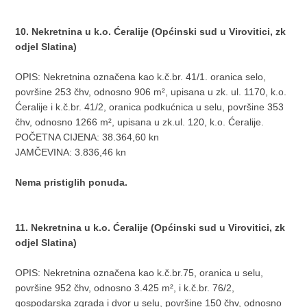
10. Nekretnina u k.o. Ćeralije (Općinski sud u Virovitici, zk
odjel Slatina)
OPIS: Nekretnina označena kao k.č.br. 41/1. oranica selo,
površine 253 čhv, odnosno 906 m², upisana u zk. ul. 1170, k.o.
Ćeralije i k.č.br. 41/2, oranica podkućnica u selu, površine 353
čhv, odnosno 1266 m², upisana u zk.ul. 120, k.o. Ćeralije.
POČETNA CIJENA: 38.364,60 kn
JAMČEVINA: 3.836,46 kn
Nema pristiglih ponuda.
11. Nekretnina u k.o. Ćeralije (Općinski sud u Virovitici, zk
odjel Slatina)
OPIS: Nekretnina označena kao k.č.br.75, oranica u selu,
površine 952 čhv, odnosno 3.425 m², i k.č.br. 76/2,
gospodarska zgrada i dvor u selu, površine 150 čhv, odnosno