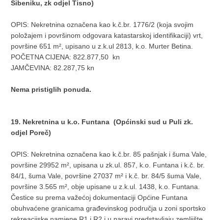
Šibeniku, zk odjel Tisno)
OPIS: Nekretnina označena kao k.č.br. 1776/2 (koja svojim
položajem i površinom odgovara katastarskoj identifikaciji) vrt,
površine 651 m², upisano u z.k.ul 2813, k.o. Murter Betina.
POČETNA CIJENA: 822.877,50 kn
JAMČEVINA: 82.287,75 kn
Nema pristiglih ponuda.
19. Nekretnina u k.o. Funtana (Općinski sud u Puli zk.
odjel Poreč)
OPIS: Nekretnina označena kao k.č.br. 85 pašnjak i šuma Vale,
površine 29952 m², upisana u zk.ul. 857, k.o. Funtana i k.č. br.
84/1, šuma Vale, površine 27037 m² i k.č. br. 84/5 šuma Vale,
površine 3.565 m², obje upisane u z.k.ul. 1438, k.o. Funtana.
Čestice su prema važećoj dokumentaciji Općine Funtana
obuhvaćene granicama građevinskog područja u zoni sportsko
rekreacijske namjene R1 i R2 i u naravi predstavljaju zemljište