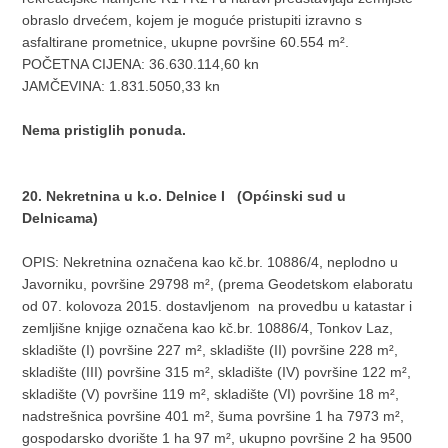
obraslo drvećem, kojem je moguće pristupiti izravno s
asfaltirane prometnice, ukupne površine 60.554 m².
POČETNA CIJENA: 36.630.114,60 kn
JAMČEVINA: 1.831.5050,33 kn
Nema pristiglih ponuda.
20. Nekretnina u k.o. Delnice I (Općinski sud u
Delnicama)
OPIS: Nekretnina označena kao kč.br. 10886/4, neplodno u
Javorniku, površine 29798 m², (prema Geodetskom elaboratu
od 07. kolovoza 2015. dostavljenom na provedbu u katastar i
zemljišne knjige označena kao kč.br. 10886/4, Tonkov Laz,
skladište (I) površine 227 m², skladište (II) površine 228 m²,
skladište (III) površine 315 m², skladište (IV) površine 122 m²,
skladište (V) površine 119 m², skladište (VI) površine 18 m²,
nadstrešnica površine 401 m², šuma površine 1 ha 7973 m²,
gospodarsko dvorište 1 ha 97 m², ukupno površine 2 ha 9500