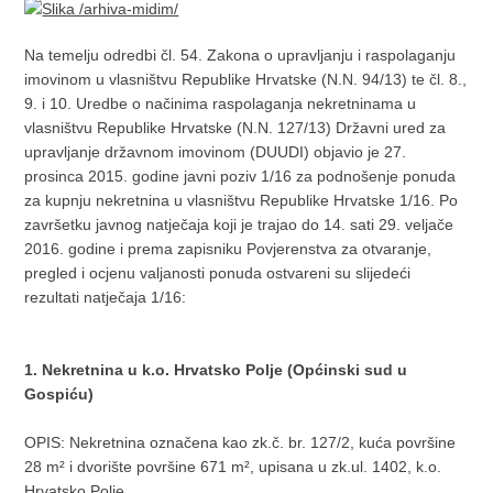
Na temelju odredbi čl. 54. Zakona o upravljanju i raspolaganju
imovinom u vlasništvu Republike Hrvatske (N.N. 94/13) te čl. 8.,
9. i 10. Uredbe o načinima raspolaganja nekretninama u
vlasništvu Republike Hrvatske (N.N. 127/13) Državni ured za
upravljanje državnom imovinom (DUUDI) objavio je 27.
prosinca 2015. godine javni poziv 1/16 za podnošenje ponuda
za kupnju nekretnina u vlasništvu Republike Hrvatske 1/16. Po
završetku javnog natječaja koji je trajao do 14. sati 29. veljače
2016. godine i prema zapisniku Povjerenstva za otvaranje,
pregled i ocjenu valjanosti ponuda ostvareni su slijedeći
rezultati natječaja 1/16:
1. Nekretnina u k.o. Hrvatsko Polje (Općinski sud u
Gospiću)
OPIS: Nekretnina označena kao zk.č. br. 127/2, kuća površine
28 m² i dvorište površine 671 m², upisana u zk.ul. 1402, k.o.
Hrvatsko Polje.