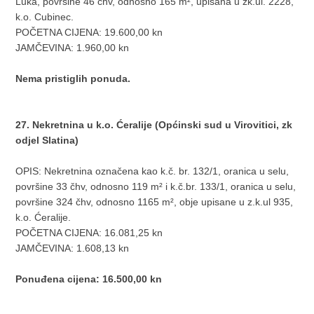
Luka, površine 46 čhv, odnosno 165 m², upisana u zk.ul. 2228,
k.o. Cubinec.
POČETNA CIJENA: 19.600,00 kn
JAMČEVINA: 1.960,00 kn
Nema pristiglih ponuda.
27. Nekretnina u k.o. Ćeralije (Općinski sud u Virovitici, zk
odjel Slatina)
OPIS: Nekretnina označena kao k.č. br. 132/1, oranica u selu,
površine 33 čhv, odnosno 119 m² i k.č.br. 133/1, oranica u selu,
površine 324 čhv, odnosno 1165 m², obje upisane u z.k.ul 935,
k.o. Ćeralije.
POČETNA CIJENA: 16.081,25 kn
JAMČEVINA: 1.608,13 kn
Ponuđena cijena: 16.500,00 kn