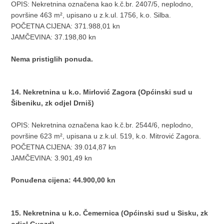
OPIS: Nekretnina označena kao k.č.br. 2407/5, neplodno,
površine 463 m², upisano u z.k.ul. 1756, k.o. Silba.
POČETNA CIJENA: 371.988,01 kn
JAMČEVINA: 37.198,80 kn
Nema pristiglih ponuda.
14. Nekretnina u k.o. Mirlović Zagora (Općinski sud u
Šibeniku, zk odjel Drniš)
OPIS: Nekretnina označena kao k.č.br. 2544/6, neplodno,
površine 623 m², upisana u z.k.ul. 519, k.o. Mitrović Zagora.
POČETNA CIJENA: 39.014,87 kn
JAMČEVINA: 3.901,49 kn
Ponuđena cijena: 44.900,00 kn
15. Nekretnina u k.o. Čemernica (Općinski sud u Sisku, zk