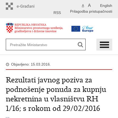
Preskoči
A
English
A
na
Prilagodba pristupačnosti
glavni
RSS
sadržaj
Objavljeno: 15.03.2016.
Rezultati javnog poziva za
podnošenje ponuda za kupnju
nekretnina u vlasništvu RH
1/16; s rokom od 29/02/2016