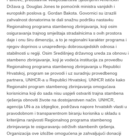
Država g. Douglas Jones te pomoćnik ministra vanjskih i
europskih poslova g. Gordan Bakota. Govornici su izrazili
zahvalnost donatorima te dali snažnu podršku nastavku
Regionalnog programa stambenog zbrinjavanja, koji osim
osiguravanja trajnog smještaja stradalnicima s ovih prostora
daje i onu širu dimenziju, a to je regionalni karakter programa i
njegov doprinos u unapređenju dobrosusjedskih odnosa i
stabilnosti u regiji. Osim Središnjeg državnog ureda za obnovu i
stambeno zbrinjavanje, koji je vodeća institucija za provedbu
Regionalnog programa stambenog zbrinjavanja u Republici
Hrvatskoj, program se provodi i uz suradnju provedbenog
partnera, UNHCR-a u Republici Hrvatskoj. UNHCR ističe kako
Regionalni program stambenog zbrinjavanja omogućava
korisnicima koji do sada nisu uspjeli ostvariti trajna stambena
rješenja obnoviti živote na dostojanstven način. UNHCR,
agencija UN-a za izbjeglice, podržava napore hrvatskih vlasti u
pravodobnom i transparentnom biranju korisnika u skladu s
kriterijima ranjivosti Regionalnog programa stambenog
zbrinjavanja te osiguravanju održivih stambenih rješenja.
Organizacija ove izložbe omogućena je zahvaljujući donaciji