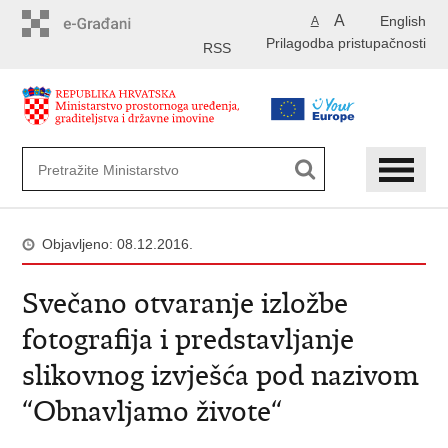
Preskoči
A
English
A
na
Prilagodba pristupačnosti
glavni
RSS
sadržaj
Objavljeno: 08.12.2016.
Svečano otvaranje izložbe
fotografija i predstavljanje
slikovnog izvješća pod nazivom
“Obnavljamo živote“