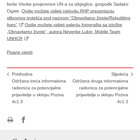
bivše Visoke povjerenice UN-a za izbjeglice, gospođe Sadako
Ogate.
Ovdje možete vidjeti cjelovitu RHP prezentaciju
slikovnog izvješća pod nazivom “Obnavljamo živote/Rebuilding
lives“
Ovdje možete vidjeti galeriju fotografija sa izložbe
„Obnavljamo živote“, autora Nevenke Lukin, Mobile Team
UNHCR
Pisane vijesti
Prethodna
Sljedeća
Održana treća informativna
Održana druga informativna
radionica za potencijalne
radionica za potencijalne
prijavitelje u sklopu Poziva
prijavitelje u sklopu Poziva
4c1.3
4c1.3
Ispiši
Podijeli
Podijeli
stranicu
na
na