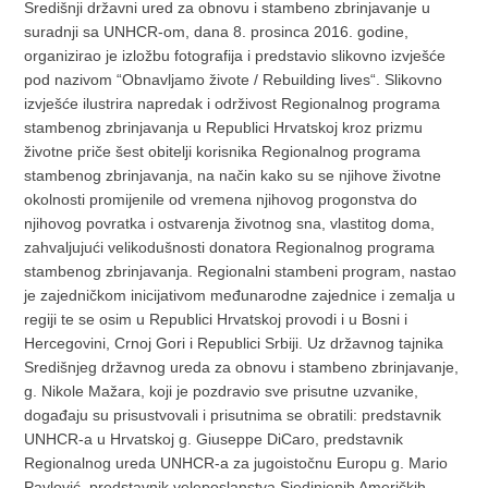
Središnji državni ured za obnovu i stambeno zbrinjavanje u
suradnji sa UNHCR-om, dana 8. prosinca 2016. godine,
organizirao je izložbu fotografija i predstavio slikovno izvješće
pod nazivom “Obnavljamo živote / Rebuilding lives“. Slikovno
izvješće ilustrira napredak i održivost Regionalnog programa
stambenog zbrinjavanja u Republici Hrvatskoj kroz prizmu
životne priče šest obitelji korisnika Regionalnog programa
stambenog zbrinjavanja, na način kako su se njihove životne
okolnosti promijenile od vremena njihovog progonstva do
njihovog povratka i ostvarenja životnog sna, vlastitog doma,
zahvaljujući velikodušnosti donatora Regionalnog programa
stambenog zbrinjavanja. Regionalni stambeni program, nastao
je zajedničkom inicijativom međunarodne zajednice i zemalja u
regiji te se osim u Republici Hrvatskoj provodi i u Bosni i
Hercegovini, Crnoj Gori i Republici Srbiji. Uz državnog tajnika
Središnjeg državnog ureda za obnovu i stambeno zbrinjavanje,
g. Nikole Mažara, koji je pozdravio sve prisutne uzvanike,
događaju su prisustvovali i prisutnima se obratili: predstavnik
UNHCR-a u Hrvatskoj g. Giuseppe DiCaro, predstavnik
Regionalnog ureda UNHCR-a za jugoistočnu Europu g. Mario
Pavlović, predstavnik veleposlanstva Sjedinjenih Američkih