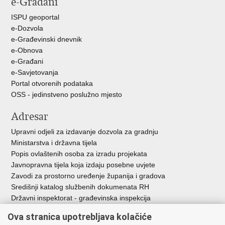
e-Građani
Facebooku
Twitteru
ISPU geoportal
e-Dozvola
e-Građevinski dnevnik
e-Obnova
e-Građani
e-Savjetovanja
Portal otvorenih podataka
OSS - jedinstveno poslužno mjesto
Adresar
Upravni odjeli za izdavanje dozvola za gradnju
Ministarstva i državna tijela
Popis ovlaštenih osoba za izradu projekata
Javnopravna tijela koja izdaju posebne uvjete
Zavodi za prostorno uređenje županija i gradova
Središnji katalog službenih dokumenata RH
Državni inspektorat - građevinska inspekcija
AZONIZ
Ova stranica upotrebljava kolačiće