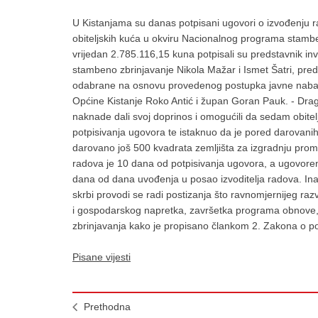
U Kistanjama su danas potpisani ugovori o izvođenju r
obiteljskih kuća u okviru Nacionalnog programa stamb
vrijedan 2.785.116,15 kuna potpisali su predstavnik inv
stambeno zbrinjavanje Nikola Mažar i Ismet Šatri, pred
odabrane na osnovu provedenog postupka javne nabave
Općine Kistanje Roko Antić i župan Goran Pauk. - Dra
naknade dali svoj doprinos i omogućili da sedam obitel
potpisivanja ugovora te istaknuo da je pored darovanih
darovano još 500 kvadrata zemljišta za izgradnju prom
radova je 10 dana od potpisivanja ugovora, a ugovoren
dana od dana uvođenja u posao izvoditelja radova. I
skrbi provodi se radi postizanja što ravnomjernijeg ra
i gospodarskog napretka, završetka programa obnove, 
zbrinjavanja kako je propisano člankom 2. Zakona o p
Pisane vijesti
Prethodna