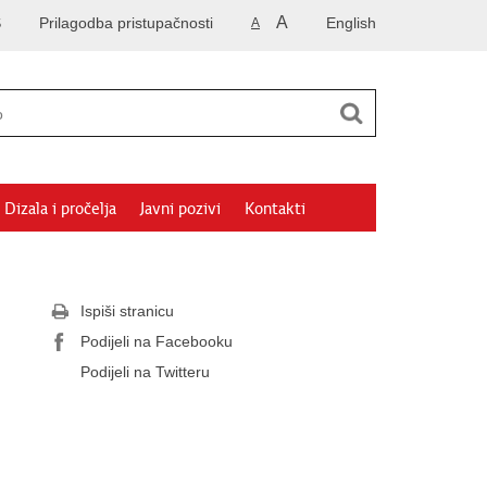
A
S
Prilagodba pristupačnosti
English
A
Dizala i pročelja
Javni pozivi
Kontakti
Ispiši stranicu
Podijeli na Facebooku
Podijeli na Twitteru