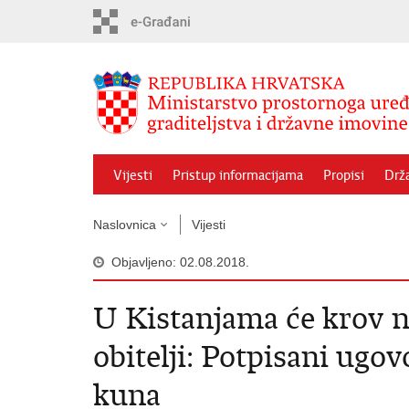
Preskoči
na
glavni
sadržaj
Vijesti
Pristup informacijama
Propisi
Drž
Naslovnica
Vijesti
Objavljeno: 02.08.2018.
U Kistanjama će krov 
obitelji: Potpisani ugov
kuna