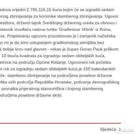
adova vrijedni 2.785.116,15 kuna kojim će se izgraditi sedam
enog zbrinjavanja za korisnike stambenog zbrinjavanja. Ugovor
estitora, državni tajnik Središnjeg državnog ureda za obnovu i
stavnik izvođača radova tvrtke 'Građevinar Vrbnik' iz Knina,
. Potpisivanju ugovora prisustvovao je i zamjenik načelnika
go mi je da smo ustupanjem građevinskog zemljišta bez
ji dobije krov nad glavom - rekao je župan Goran Pauk prilikom
 10 tisuća kvadrata za izgradnju sedam obiteljskih kuća,
etnice na području Općine Kistanje. Ugovoreni rok početka
i rok za izgradnju sedam obiteljskih kuća je 150 kalendarskih
nače, stambeno zbrinjavanje na područjima posebne državne
zvitka svih područja Republike Hrvatske, poticanja demografskog
povratka prijeratnog stanovništva i trajnog stambenog
odručjima posebne državne skrbi.
Sljedeća