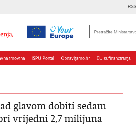
RS
avna imovina
ISPU Portal
Obnavljamo.hr
EU sufinanciranja
nad glavom dobiti sedam
ori vrijedni 2,7 milijuna