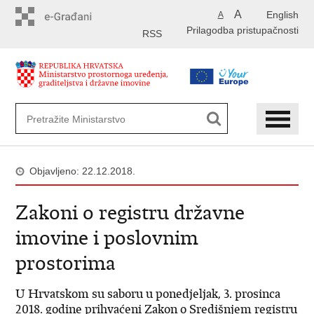
Preskoči
A
English
A
na
Prilagodba pristupačnosti
glavni
RSS
sadržaj
Objavljeno: 22.12.2018.
Zakoni o registru državne
imovine i poslovnim
prostorima
U Hrvatskom su saboru u ponedjeljak, 3. prosinca
2018. godine prihvaćeni Zakon o Središnjem registru