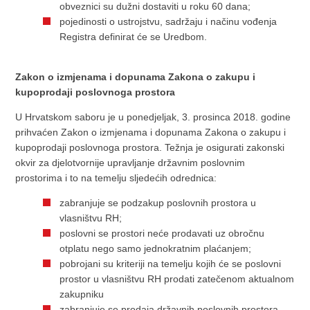
obveznici su dužni dostaviti u roku 60 dana;
pojedinosti o ustrojstvu, sadržaju i načinu vođenja
Registra definirat će se Uredbom.
Zakon o izmjenama i dopunama Zakona o zakupu i
kupoprodaji poslovnoga prostora
U Hrvatskom saboru je u ponedjeljak, 3. prosinca 2018. godine
prihvaćen Zakon o izmjenama i dopunama Zakona o zakupu i
kupoprodaji poslovnoga prostora. Težnja je osigurati zakonski
okvir za djelotvornije upravljanje državnim poslovnim
prostorima i to na temelju sljedećih odrednica:
zabranjuje se podzakup poslovnih prostora u
vlasništvu RH;
poslovni se prostori neće prodavati uz obročnu
otplatu nego samo jednokratnim plaćanjem;
pobrojani su kriteriji na temelju kojih će se poslovni
prostor u vlasništvu RH prodati zatečenom aktualnom
zakupniku
zabranjuje se prodaja državnih poslovnih prostora