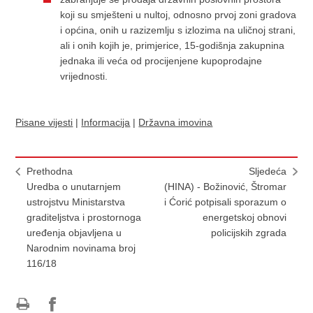
koji su smješteni u nultoj, odnosno prvoj zoni gradova
i općina, onih u razizemlju s izlozima na uličnoj strani,
ali i onih kojih je, primjerice, 15-godišnja zakupnina
jednaka ili veća od procijenjene kupoprodajne
vrijednosti.
Pisane vijesti
|
Informacija
|
Državna imovina
Prethodna
Sljedeća
Uredba o unutarnjem
(HINA) - Božinović, Štromar
ustrojstvu Ministarstva
i Ćorić potpisali sporazum o
graditeljstva i prostornoga
energetskoj obnovi
uređenja objavljena u
policijskih zgrada
Narodnim novinama broj
116/18