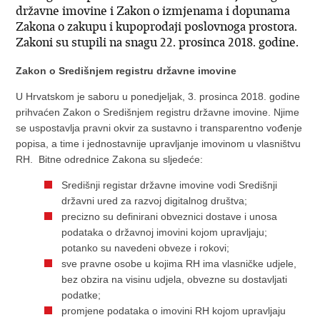
državne imovine i Zakon o izmjenama i dopunama
Zakona o zakupu i kupoprodaji poslovnoga prostora.
Zakoni su stupili na snagu 22. prosinca 2018. godine.
Zakon o Središnjem registru državne imovine
U Hrvatskom je saboru u ponedjeljak, 3. prosinca 2018. godine
prihvaćen Zakon o Središnjem registru državne imovine. Njime
se uspostavlja pravni okvir za sustavno i transparentno vođenje
popisa, a time i jednostavnije upravljanje imovinom u vlasništvu
RH. Bitne odrednice Zakona su sljedeće:
Središnji registar državne imovine vodi Središnji
državni ured za razvoj digitalnog društva;
precizno su definirani obveznici dostave i unosa
podataka o državnoj imovini kojom upravljaju;
potanko su navedeni obveze i rokovi;
sve pravne osobe u kojima RH ima vlasničke udjele,
bez obzira na visinu udjela, obvezne su dostavljati
podatke;
promjene podataka o imovini RH kojom upravljaju