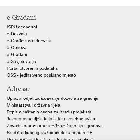
Ispiši
Podijeli
Podijeli
stranicu
na
na
e-Građani
Facebooku
Twitteru
ISPU geoportal
e-Dozvola
e-Građevinski dnevnik
e-Obnova
e-Građani
e-Savjetovanja
Portal otvorenih podataka
OSS - jedinstveno poslužno mjesto
Adresar
Upravni odjeli za izdavanje dozvola za gradnju
Ministarstva i državna tijela
Popis ovlaštenih osoba za izradu projekata
Javnopravna tijela koja izdaju posebne uvjete
Zavodi za prostorno uređenje županija i gradova
Središnji katalog službenih dokumenata RH
Državni inspektorat - građevinska inspekcija