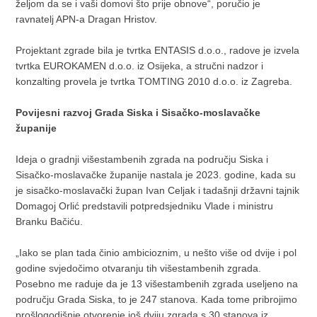
željom da se i vaši domovi što prije obnove“, poručio je
ravnatelj APN-a Dragan Hristov.
Projektant zgrade bila je tvrtka ENTASIS d.o.o., radove je izvela
tvrtka EUROKAMEN d.o.o. iz Osijeka, a stručni nadzor i
konzalting provela je tvrtka TOMTING 2010 d.o.o. iz Zagreba.
Povijesni razvoj Grada Siska i Sisačko-moslavačke
županije
Ideja o gradnji višestambenih zgrada na području Siska i
Sisačko-moslavačke županije nastala je 2023. godine, kada su
je sisačko-moslavački župan Ivan Celjak i tadašnji državni tajnik
Domagoj Orlić predstavili potpredsjedniku Vlade i ministru
Branku Bačiću.
„Iako se plan tada činio ambicioznim, u nešto više od dvije i pol
godine svjedočimo otvaranju tih višestambenih zgrada.
Posebno me raduje da je 13 višestambenih zgrada useljeno na
području Grada Siska, to je 247 stanova. Kada tome pribrojimo
prošlogodišnje otvorenje još dviju zgrada s 30 stanova iz