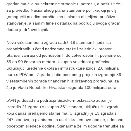
građanima čije su nekretnine stradale u potresu, a poslužit će i
za provedbu Nacionalnog plana stambene politike, čiji je cilj
„omogućiti mladim naraštajima i mladim obiteljima priuštivo
stanovanje, a samim time i ostanak na području svoga grada“,
dodao je državni tajnik.
Nova višestambena zgrada sadrži 19 stambenih jedinica
organiziranih u četiri nadzemne etaže i zajednički prostor.
Stanovi variraju od jednosobnih do četverosobnih, površine od
35 do 90 četvornih metara. Ukupna vrijednost građevine,
uključujući uređenje okoliša i infrastrukture iznosi 2,8 milijuna
eura s PDV-om. Zgrada je dio posebnog projekta izgradnje 36
višestambenih zgrada financiranih iz državnog proračuna, za
što je Vlada Republike Hrvatske osigurala 100 milijuna eura.
„APN je dosad na području Sisačko-moslavačke županije
izgradio 21 zgradu s ukupno 381 stanom, uključujući i zgradu
koju danas predajemo stanarima. U izgradnji je 13 zgrada s
247 stanova, a planiramo ih useliti krajem ove godine, odnosno
početkom sljedeće godine. Stanarima želim ugodne trenutke sa