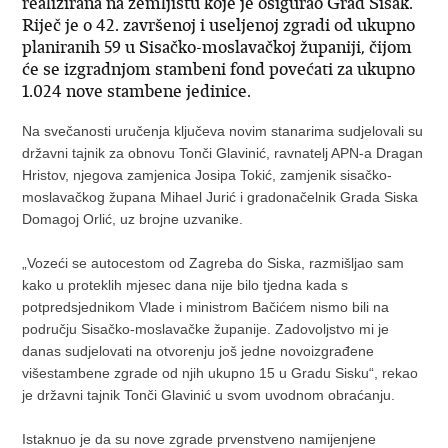
realizirana na zemljištu koje je osigurao Grad Sisak.
Riječ je o 42. završenoj i useljenoj zgradi od ukupno
planiranih 59 u Sisačko-moslavačkoj županiji, čijom
će se izgradnjom stambeni fond povećati za ukupno
1.024 nove stambene jedinice.
Na svečanosti uručenja ključeva novim stanarima sudjelovali su
državni tajnik za obnovu Tonči Glavinić, ravnatelj APN-a Dragan
Hristov, njegova zamjenica Josipa Tokić, zamjenik sisačko-
moslavačkog župana Mihael Jurić i gradonačelnik Grada Siska
Domagoj Orlić, uz brojne uzvanike.
„Vozeći se autocestom od Zagreba do Siska, razmišljao sam
kako u proteklih mjesec dana nije bilo tjedna kada s
potpredsjednikom Vlade i ministrom Bačićem nismo bili na
području Sisačko-moslavačke županije. Zadovoljstvo mi je
danas sudjelovati na otvorenju još jedne novoizgrađene
višestambene zgrade od njih ukupno 15 u Gradu Sisku“, rekao
je državni tajnik Tonči Glavinić u svom uvodnom obraćanju.
Istaknuo je da su nove zgrade prvenstveno namijenjene