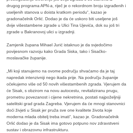
drugog programa APN-a, riječ je o rekordnom broju izgrađenih i
useljenih stanova u doista kratkom periodu“, kazao je
gradonačelnik Orlić. Dodao je da će uskoro biti useljene još
dvije višestambene zgrade u Ulici Tina Ujevića, dok su još tri
zgrade u Bakranovoj ulici u izgradnji.
Zamjenik župana Mihael Jurić istaknuo je da svjedočimo
povijesnom razvoju kako Grada Siska, tako i Sisačko-
moslavačke županije.
„Mi koji stanujemo na ovome području shvaćamo da je taj
napredak intenzivniji nego ikada prije. Na području županije
očekujemo više od 50 novih višestambenih zgrada. Vjerujem da
će Sisak, s obzirom na novu autocestu, revitaliziranu prugu,
prometnu povezanost i cijene nekretnina, postati najpoželjniji
satelitski grad grada Zagreba. Vjerujem da će mnogi stanovnici
doći živjeti u Sisak jer pruža sve one kvalitete života koje
moderna mlada obitelj treba imati“, kazao je. Gradonačelnik
Orlić dodao je da Sisak ima gotovo potpuno nov zdravstveni
sustav i obrazovnu infrastrukturu.