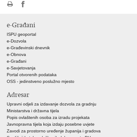
Ispiši
Podijeli
Podijeli
stranicu
na
na
e-Građani
Facebooku
Twitteru
ISPU geoportal
e-Dozvola
e-Građevinski dnevnik
e-Obnova
e-Građani
e-Savjetovanja
Portal otvorenih podataka
OSS - jedinstveno poslužno mjesto
Adresar
Upravni odjeli za izdavanje dozvola za gradnju
Ministarstva i državna tijela
Popis ovlaštenih osoba za izradu projekata
Javnopravna tijela koja izdaju posebne uvjete
Zavodi za prostorno uređenje županija i gradova