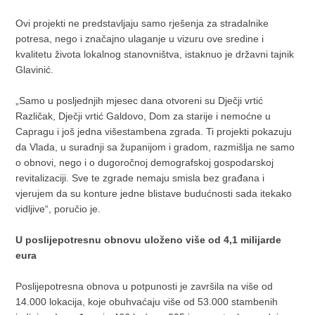
Ovi projekti ne predstavljaju samo rješenja za stradalnike
potresa, nego i značajno ulaganje u vizuru ove sredine i
kvalitetu života lokalnog stanovništva, istaknuo je državni tajnik
Glavinić.
„Samo u posljednjih mjesec dana otvoreni su Dječji vrtić
Različak, Dječji vrtić Galdovo, Dom za starije i nemoćne u
Capragu i još jedna višestambena zgrada. Ti projekti pokazuju
da Vlada, u suradnji sa županijom i gradom, razmišlja ne samo
o obnovi, nego i o dugoročnoj demografskoj gospodarskoj
revitalizaciji. Sve te zgrade nemaju smisla bez građana i
vjerujem da su konture jedne blistave budućnosti sada itekako
vidljive“, poručio je.
U poslijepotresnu obnovu uloženo više od 4,1 milijarde
eura
Poslijepotresna obnova u potpunosti je završila na više od
14.000 lokacija, koje obuhvaćaju više od 53.000 stambenih