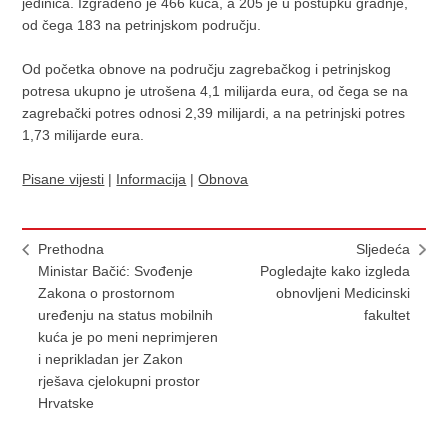
jedinica. Izgrađeno je 466 kuća, a 205 je u postupku gradnje,
od čega 183 na petrinjskom području.
Od početka obnove na području zagrebačkog i petrinjskog
potresa ukupno je utrošena 4,1 milijarda eura, od čega se na
zagrebački potres odnosi 2,39 milijardi, a na petrinjski potres
1,73 milijarde eura.
Pisane vijesti
|
Informacija
|
Obnova
Prethodna
Sljedeća
Ministar Bačić: Svođenje
Pogledajte kako izgleda
Zakona o prostornom
obnovljeni Medicinski
uređenju na status mobilnih
fakultet
kuća je po meni neprimjeren
i neprikladan jer Zakon
rješava cjelokupni prostor
Hrvatske