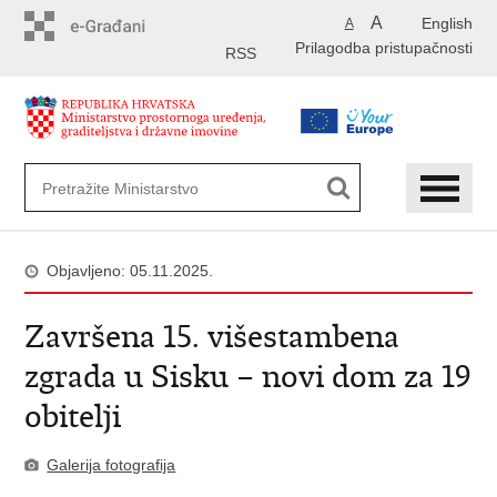
Preskoči
A
English
A
na
Prilagodba pristupačnosti
glavni
RSS
sadržaj
Objavljeno: 05.11.2025.
Završena 15. višestambena
zgrada u Sisku – novi dom za 19
obitelji
Galerija fotografija