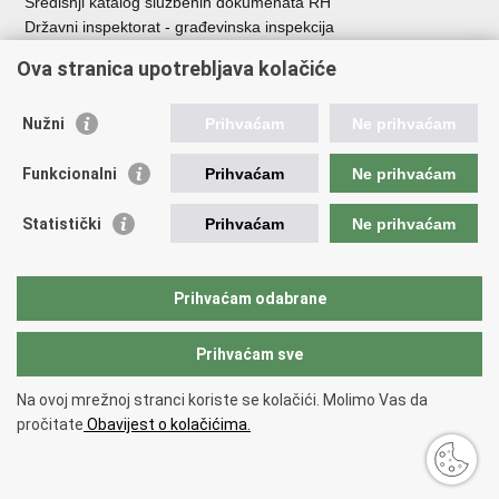
Središnji katalog službenih dokumenata RH
Državni inspektorat - građevinska inspekcija
AZONIZ
Ova stranica upotrebljava kolačiće
Važne poveznice
Nužni
Prihvaćam
Ne prihvaćam
Vlada Republike Hrvatske
Zavod za prostorni razvoj
Funkcionalni
Prihvaćam
Ne prihvaćam
Agencija za pravni promet i posredovanje nekretninama
Državna geodetska uprava
Statistički
Prihvaćam
Ne prihvaćam
Fond za zaštitu okoliša i energetsku učinkovitost
Centar za restrukturiranje i prodaju (CERP)
Državne nekretnine d.o.o.
Prihvaćam odabrane
Prihvaćam sve
Povratak na vrh
Copyright © 2026 Ministarstvo prostornoga uređenja, graditeljstva i
Na ovoj mrežnoj stranci koriste se kolačići. Molimo Vas da
državne imovine.
pročitate
Obavijest o kolačićima.
Uvjeti korištenja
.
Izjava o pristupačnosti
.