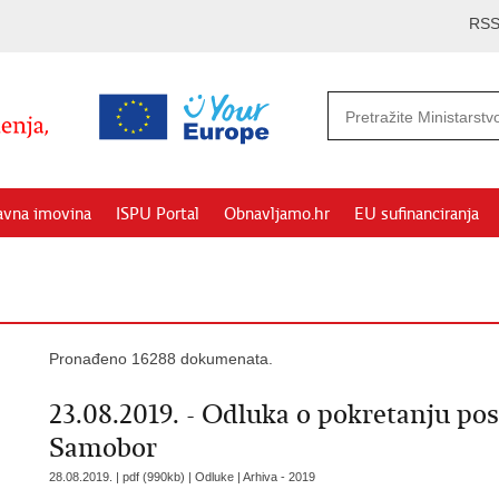
RS
avna imovina
ISPU Portal
Obnavljamo.hr
EU sufinanciranja
Pronađeno 16288 dokumenata.
23.08.2019. - Odluka o pokretanju pos
Samobor
28.08.2019. | pdf (990kb) | Odluke |
Arhiva - 2019