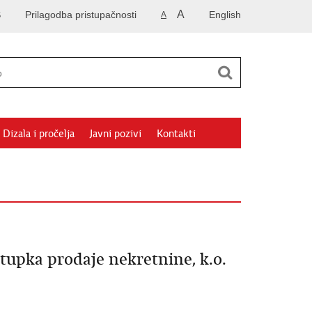
A
S
Prilagodba pristupačnosti
English
A
Dizala i pročelja
Javni pozivi
Kontakti
tupka prodaje nekretnine, k.o.