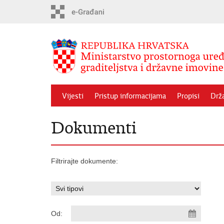
Preskoči
na
glavni
sadržaj
Vijesti
Pristup informacijama
Propisi
Drž
Dokumenti
Filtrirajte dokumente:
Od: