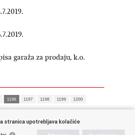
.7.2019.
.7.2019.
isa garaža za prodaju, k.o.
1196
1197
1198
1199
1200
a stranica upotrebljava kolačiće
žni
Prihvaćam
Ne prihvaćam