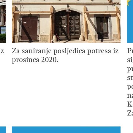
iz
Za saniranje posljedica potresa iz
P
prosinca 2020.
s
p
s
p
n
K
Z