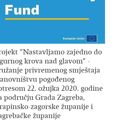
rojekt “Nastavljamo zajedno do
igurnog krova nad glavom“ -
ružanje privremenog smještaja
tanovništvu pogođenog
otresom 22. ožujka 2020. godine
a području Grada Zagreba,
rapinsko-zagorske županije i
agrebačke županije