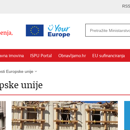
RS
avna imovina
ISPU Portal
Obnavljamo.hr
EU sufinanciranja
sti Europske unije
pske unije