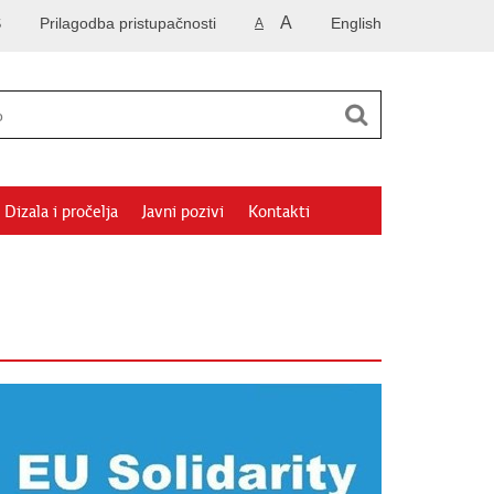
A
S
Prilagodba pristupačnosti
English
A
Dizala i pročelja
Javni pozivi
Kontakti