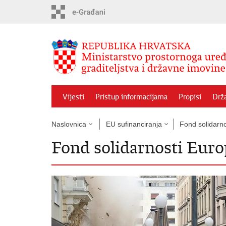
Preskoči
na
glavni
sadržaj
Vijesti
Pristup informacijama
Propisi
Drž
Naslovnica
EU sufinanciranja
Fond solidarno
Fond solidarnosti Euro