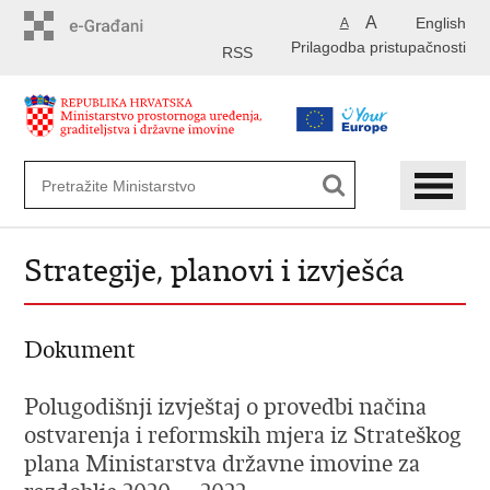
Preskoči
A
English
A
na
Prilagodba pristupačnosti
glavni
RSS
sadržaj
Strategije, planovi i izvješća
Dokument
Polugodišnji izvještaj o provedbi načina
ostvarenja i reformskih mjera iz Strateškog
plana Ministarstva državne imovine za