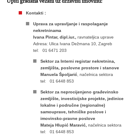
Upiti građana vezani uz državnu imovinu:
Kontakti :
Uprava za upravljanje i raspolaganje
nekretninama
Ivana Pintar, dipl.iur
.,
ravnateljica uprave
Adresa: Ulica Ivana Dežmana 10, Zagreb
tel: 01 6471 203
Sektor za Interni registar nekretnina,
zemljišta, poslovne prostore i stanove
​Manuela Špoljarić
, načelnica sektora ​
tel: 01 6448 853
Sektor za neprocijenjeno građevinsko
zemljište, investicijske projekte, jedinice
lokalne i područne (regionalne)
samouprave, tehničke poslove i
imovinsko-pravne poslove
Mateja Hlupić Maravić
,
načelnica sektora
tel: 01 6448 853