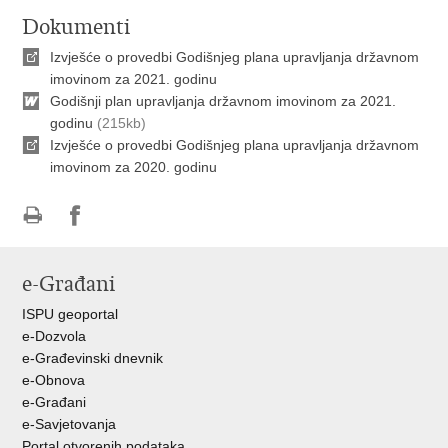
Dokumenti
Izvješće o provedbi Godišnjeg plana upravljanja državnom
imovinom za 2021. godinu
Godišnji plan upravljanja državnom imovinom za 2021.
godinu
(215kb)
Izvješće o provedbi Godišnjeg plana upravljanja državnom
imovinom za 2020. godinu
Ispiši
Podijeli
Podijeli
stranicu
na
na
e-Građani
Facebooku
Twitteru
ISPU geoportal
e-Dozvola
e-Građevinski dnevnik
e-Obnova
e-Građani
e-Savjetovanja
Portal otvorenih podataka