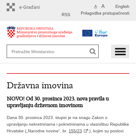
Preskoči
A
English
A
na
Prilagodba pristupačnosti
glavni
RSS
sadržaj
Državna imovina
NOVO! Od 30. prosinca 2023. nova pravila u
upravljanju državnom imovinom
Dana 30. prosinca 2023. stupio je na snagu Zakon o
upravljanju nekretninama i pokretninama u vlasništvu Republike
Hrvatske („Narodne novine“, br.
155/23
.), kojim su poslovi