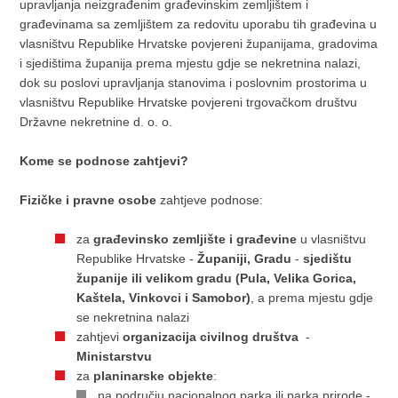
upravljanja neizgrađenim građevinskim zemljištem i
građevinama sa zemljištem za redovitu uporabu tih građevina u
vlasništvu Republike Hrvatske povjereni županijama, gradovima
i sjedištima županija prema mjestu gdje se nekretnina nalazi,
dok su poslovi upravljanja stanovima i poslovnim prostorima u
vlasništvu Republike Hrvatske povjereni trgovačkom društvu
Državne nekretnine d. o. o.
Kome se podnose zahtjevi?
Fizičke i pravne osobe
zahtjeve podnose:
za
građevinsko zemljište i građevine
u vlasništvu
Republike Hrvatske -
Županiji, Gradu
-
sjedištu
županije ili velikom gradu (Pula, Velika Gorica,
Kaštela, Vinkovci i Samobor)
, a prema mjestu gdje
se nekretnina nalazi
zahtjevi
organizacija civilnog društva
-
Ministarstvu
za
planinarske objekte
:
na području nacionalnog parka ili parka prirode -