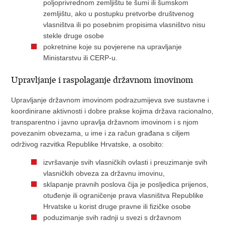
poljoprivrednom zemljištu te šumi ili šumskom
zemljištu, ako u postupku pretvorbe društvenog
vlasništva ili po posebnim propisima vlasništvo nisu
stekle druge osobe
pokretnine koje su povjerene na upravljanje
Ministarstvu ili CERP-u.
Upravljanje i raspolaganje državnom imovinom
Upravljanje državnom imovinom podrazumijeva sve sustavne i
koordinirane aktivnosti i dobre prakse kojima država racionalno,
transparentno i javno upravlja državnom imovinom i s njom
povezanim obvezama, u ime i za račun građana s ciljem
održivog razvitka Republike Hrvatske, a osobito:
izvršavanje svih vlasničkih ovlasti i preuzimanje svih
vlasničkih obveza za državnu imovinu,
sklapanje pravnih poslova čija je posljedica prijenos,
otuđenje ili ograničenje prava vlasništva Republike
Hrvatske u korist druge pravne ili fizičke osobe
poduzimanje svih radnji u svezi s državnom