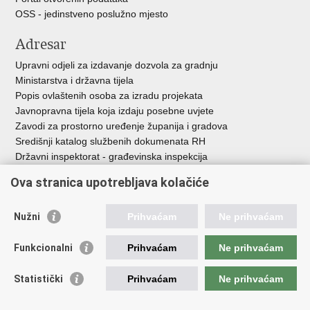
OSS - jedinstveno poslužno mjesto
Adresar
Upravni odjeli za izdavanje dozvola za gradnju
Ministarstva i državna tijela
Popis ovlaštenih osoba za izradu projekata
Javnopravna tijela koja izdaju posebne uvjete
Zavodi za prostorno uređenje županija i gradova
Središnji katalog službenih dokumenata RH
Državni inspektorat - građevinska inspekcija
AZONIZ
Ova stranica upotrebljava kolačiće
Važne poveznice
Nužni
Prihvaćam
Ne prihvaćam
Vlada Republike Hrvatske
Zavod za prostorni razvoj
Funkcionalni
Prihvaćam
Ne prihvaćam
Agencija za pravni promet i posredovanje nekretninama
Državna geodetska uprava
Statistički
Prihvaćam
Ne prihvaćam
Fond za zaštitu okoliša i energetsku učinkovitost
Centar za restrukturiranje i prodaju (CERP)