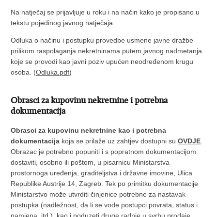
Na natječaj se prijavljuje u roku i na način kako je propisano u
tekstu pojedinog javnog natječaja.
Odluka o načinu i postupku provedbe usmene javne dražbe
prilikom raspolaganja nekretninama putem javnog nadmetanja
koje se provodi kao javni poziv upućen neodređenom krugu
osoba. (
Odluka.pdf
)
Obrasci za kupovinu nekretnine i potrebna
dokumentacija
Obrasci za kupovinu nekretnine kao i potrebna
dokumentacija
koja se prilaže uz zahtjev dostupni su
OVDJE
.
Obrazac je potrebno popuniti i s popratnom dokumentacijom
dostaviti, osobno ili poštom, u pisarnicu Ministarstva
prostornoga uređenja, graditeljstva i državne imovine, Ulica
Republike Austrije 14, Zagreb. Tek po primitku dokumentacije
Ministarstvo može utvrditi činjenice potrebne za nastavak
postupka (nadležnost, da li se vode postupci povrata, status i
namjena, itd.), kao i poduzeti druge radnje u svrhu prodaje