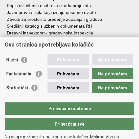
Popis ovlaštenih osoba za izradu projekata
Javnopravna tijela koja izdaju posebne uvjete
Zavodi za prostorno uređenje županija i gradova
Središnji katalog službenih dokumenata RH
Državni inspektorat - građevinska inspekcija
AZONIZ
Ova stranica upotrebljava kolačiće
Važne poveznice
Nužni
Prihvaćam
Ne prihvaćam
Vlada Republike Hrvatske
Zavod za prostorni razvoj
Funkcionalni
Prihvaćam
Ne prihvaćam
Agencija za pravni promet i posredovanje nekretninama
Državna geodetska uprava
Statistički
Prihvaćam
Ne prihvaćam
Fond za zaštitu okoliša i energetsku učinkovitost
Centar za restrukturiranje i prodaju (CERP)
Državne nekretnine d.o.o.
Prihvaćam odabrane
Prihvaćam sve
Povratak na vrh
Copyright © 2026 Ministarstvo prostornoga uređenja, graditeljstva i
Na ovoj mrežnoj stranci koriste se kolačići. Molimo Vas da