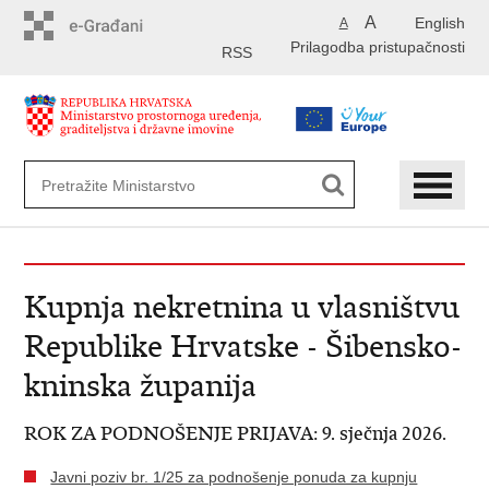
Preskoči
A
English
A
na
Prilagodba pristupačnosti
glavni
RSS
sadržaj
Kupnja nekretnina u vlasništvu
Republike Hrvatske - Šibensko-
kninska županija
ROK ZA PODNOŠENJE PRIJAVA: 9. sječnja 2026.
Javni poziv br. 1/25 za podnošenje ponuda za kupnju