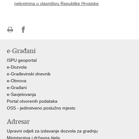
nekretnina u vlasništvu Republike Hrvatske
Ispiši
Podijeli
Podijeli
stranicu
na
na
e-Građani
Facebooku
Twitteru
ISPU geoportal
e-Dozvola
e-Građevinski dnevnik
e-Obnova
e-Građani
e-Savjetovanja
Portal otvorenih podataka
OSS - jedinstveno poslužno mjesto
Adresar
Upravni odjeli za izdavanje dozvola za gradnju
Ministarstva i državna tijela