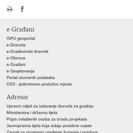
Ispiši
Podijeli
Podijeli
stranicu
na
na
e-Građani
Facebooku
Twitteru
ISPU geoportal
e-Dozvola
e-Građevinski dnevnik
e-Obnova
e-Građani
e-Savjetovanja
Portal otvorenih podataka
OSS - jedinstveno poslužno mjesto
Adresar
Upravni odjeli za izdavanje dozvola za gradnju
Ministarstva i državna tijela
Popis ovlaštenih osoba za izradu projekata
Javnopravna tijela koja izdaju posebne uvjete
Zavodi za prostorno uređenje županija i gradova