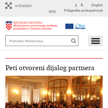
Preskoči
A
English
A
na
Prilagodba pristupačnosti
glavni
RSS
sadržaj
Peti otvoreni dijalog partnera