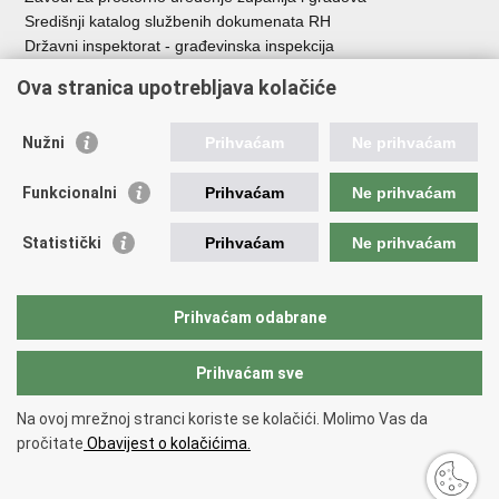
Središnji katalog službenih dokumenata RH
Državni inspektorat - građevinska inspekcija
AZONIZ
Ova stranica upotrebljava kolačiće
Važne poveznice
Nužni
Prihvaćam
Ne prihvaćam
Vlada Republike Hrvatske
Zavod za prostorni razvoj
Funkcionalni
Prihvaćam
Ne prihvaćam
Agencija za pravni promet i posredovanje nekretninama
Državna geodetska uprava
Statistički
Prihvaćam
Ne prihvaćam
Fond za zaštitu okoliša i energetsku učinkovitost
Centar za restrukturiranje i prodaju (CERP)
Državne nekretnine d.o.o.
Prihvaćam odabrane
Prihvaćam sve
Povratak na vrh
Copyright © 2026 Ministarstvo prostornoga uređenja, graditeljstva i
Na ovoj mrežnoj stranci koriste se kolačići. Molimo Vas da
državne imovine.
pročitate
Obavijest o kolačićima.
Uvjeti korištenja
.
Izjava o pristupačnosti
.