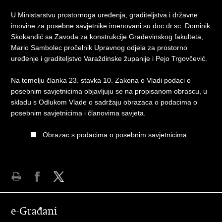
U Ministarstvu prostornoga uređenja, graditeljstva i državne
imovine za posebne savjetnike imenovani su doc.dr.sc. Dominik
Skokandić sa Zavoda za konstrukcije Građevinskog fakulteta,
Mario Sambolec pročelnik Upravnog odjela za prostorno
uređenje i graditeljstvo Varaždinske županije i Pejo Trgovčević.
Na temelju članka 23. stavka 10. Zakona o Vladi podaci o
posebnim savjetnicima objavljuju se na propisanom obrascu, u
skladu s Odlukom Vlade o sadržaju obrazaca o podacima o
posebnim savjetnicima i članovima savjeta.
Obrazac s podacima o posebnim savjetnicima
Ispiši
Podijeli
Podijeli
stranicu
na
na
e-Građani
Facebooku
Twitteru