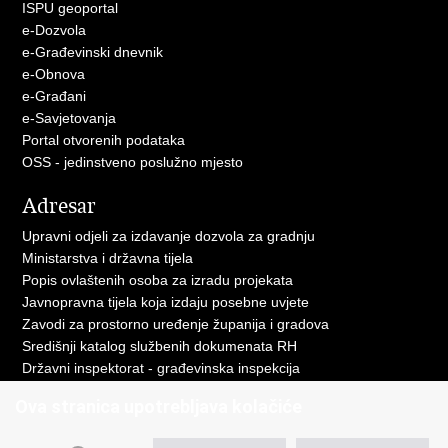
ISPU geoportal
e-Dozvola
e-Građevinski dnevnik
e-Obnova
e-Građani
e-Savjetovanja
Portal otvorenih podataka
OSS - jedinstveno poslužno mjesto
Adresar
Upravni odjeli za izdavanje dozvola za gradnju
Ministarstva i državna tijela
Popis ovlaštenih osoba za izradu projekata
Javnopravna tijela koja izdaju posebne uvjete
Zavodi za prostorno uređenje županija i gradova
Središnji katalog službenih dokumenata RH
Državni inspektorat - građevinska inspekcija
AZONIZ
Ova stranica upotrebljava kolačiće
Važne poveznice