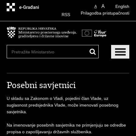
Preskoči
A
English
A
na
Prilagodba pristupačnosti
glavni
RSS
sadržaj
Posebni savjetnici
U skladu sa Zakonom o Vladi, pojedini član Vlade, uz
suglasnost predsjednika Vlade, može imenovati posebnog
savjetnika.
Na imenovanje posebnih savjetnika ne primjenjuju se odredbe
propisa o zapošljavanju državnih službenika.