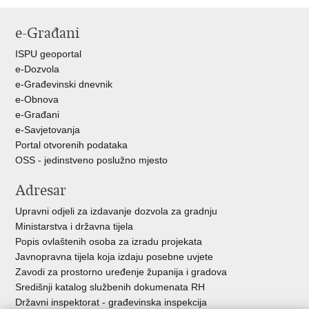
Ispiši
Podijeli
Podijeli
stranicu
na
na
e-Građani
Facebooku
Twitteru
ISPU geoportal
e-Dozvola
e-Građevinski dnevnik
e-Obnova
e-Građani
e-Savjetovanja
Portal otvorenih podataka
OSS - jedinstveno poslužno mjesto
Adresar
Upravni odjeli za izdavanje dozvola za gradnju
Ministarstva i državna tijela
Popis ovlaštenih osoba za izradu projekata
Javnopravna tijela koja izdaju posebne uvjete
Zavodi za prostorno uređenje županija i gradova
Središnji katalog službenih dokumenata RH
Državni inspektorat - građevinska inspekcija