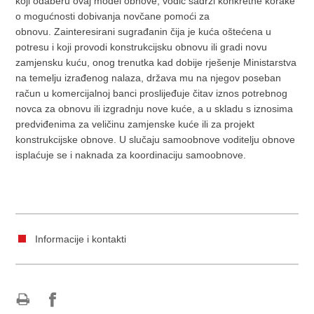
koji odaberu ovaj model obnove, vodič sadrži konkretne korake
o mogućnosti dobivanja novčane pomoći za
obnovu. Zainteresirani sugrađanin čija je kuća oštećena u
potresu i koji provodi konstrukcijsku obnovu ili gradi novu
zamjensku kuću, onog trenutka kad dobije rješenje Ministarstva
na temelju izrađenog nalaza, država mu na njegov poseban
račun u komercijalnoj banci proslijeđuje čitav iznos potrebnog
novca za obnovu ili izgradnju nove kuće, a u skladu s iznosima
predviđenima za veličinu zamjenske kuće ili za projekt
konstrukcijske obnove. U slučaju samoobnove voditelju obnove
isplaćuje se i naknada za koordinaciju samoobnove.
Informacije i kontakti