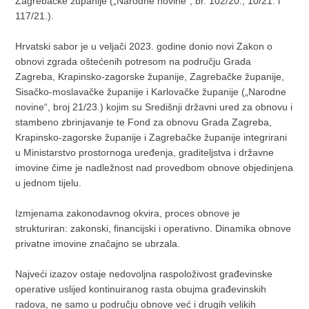
Zagrebačke županije („Narodne novine“, br. 102/20., 10/21. i
117/21.).
Hrvatski sabor je u veljači 2023. godine donio novi Zakon o
obnovi zgrada oštećenih potresom na području Grada
Zagreba, Krapinsko-zagorske županije, Zagrebačke županije,
Sisačko-moslavačke županije i Karlovačke županije („Narodne
novine“, broj 21/23.) kojim su Središnji državni ured za obnovu i
stambeno zbrinjavanje te Fond za obnovu Grada Zagreba,
Krapinsko-zagorske županije i Zagrebačke županije integrirani
u Ministarstvo prostornoga uređenja, graditeljstva i državne
imovine čime je nadležnost nad provedbom obnove objedinjena
u jednom tijelu.
Izmjenama zakonodavnog okvira, proces obnove je
strukturiran: zakonski, financijski i operativno. Dinamika obnove
privatne imovine značajno se ubrzala.
Najveći izazov ostaje nedovoljna raspoloživost građevinske
operative uslijed kontinuiranog rasta obujma građevinskih
radova, ne samo u području obnove već i drugih velikih