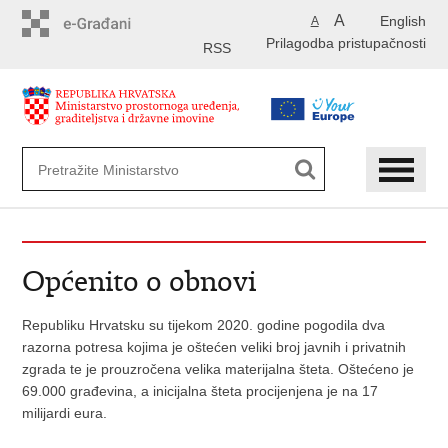
Preskoči
A
English
A
na
Prilagodba pristupačnosti
glavni
RSS
sadržaj
Općenito o obnovi
Republiku Hrvatsku su tijekom 2020. godine pogodila dva
razorna potresa kojima je oštećen veliki broj javnih i privatnih
zgrada te je prouzročena velika materijalna šteta. Oštećeno je
69.000 građevina, a inicijalna šteta procijenjena je na 17
milijardi eura.