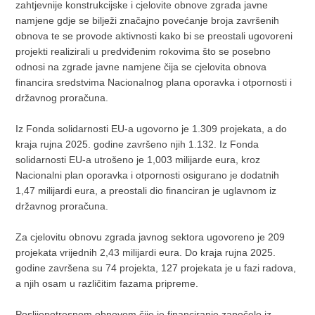
zahtjevnije konstrukcijske i cjelovite obnove zgrada javne
namjene gdje se bilježi značajno povećanje broja završenih
obnova te se provode aktivnosti kako bi se preostali ugovoreni
projekti realizirali u predviđenim rokovima što se posebno
odnosi na zgrade javne namjene čija se cjelovita obnova
financira sredstvima Nacionalnog plana oporavka i otpornosti i
državnog proračuna.
Iz Fonda solidarnosti EU-a ugovorno je 1.309 projekata, a do
kraja rujna 2025. godine završeno njih 1.132. Iz Fonda
solidarnosti EU-a utrošeno je 1,003 milijarde eura, kroz
Nacionalni plan oporavka i otpornosti osigurano je dodatnih
1,47 milijardi eura, a preostali dio financiran je uglavnom iz
državnog proračuna.
Za cjelovitu obnovu zgrada javnog sektora ugovoreno je 209
projekata vrijednih 2,43 milijardi eura. Do kraja rujna 2025.
godine završena su 74 projekta, 127 projekata je u fazi radova,
a njih osam u različitim fazama pripreme.
Poslijepotresnom obnovom čije je financiranje započelo iz