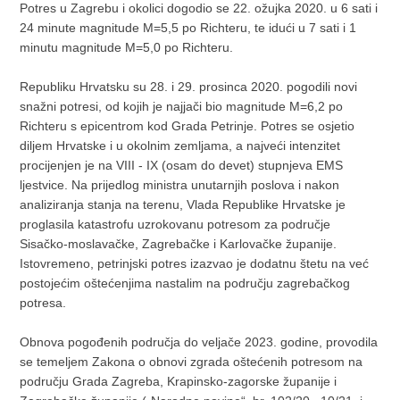
Potres u Zagrebu i okolici dogodio se 22. ožujka 2020. u 6 sati i
24 minute magnitude M=5,5 po Richteru, te idući u 7 sati i 1
minutu magnitude M=5,0 po Richteru.
Republiku Hrvatsku su 28. i 29. prosinca 2020. pogodili novi
snažni potresi, od kojih je najjači bio magnitude M=6,2 po
Richteru s epicentrom kod Grada Petrinje. Potres se osjetio
diljem Hrvatske i u okolnim zemljama, a najveći intenzitet
procijenjen je na VIII - IX (osam do devet) stupnjeva EMS
ljestvice. Na prijedlog ministra unutarnjih poslova i nakon
analiziranja stanja na terenu, Vlada Republike Hrvatske je
proglasila katastrofu uzrokovanu potresom za područje
Sisačko-moslavačke, Zagrebačke i Karlovačke županije.
Istovremeno, petrinjski potres izazvao je dodatnu štetu na već
postojećim oštećenjima nastalim na području zagrebačkog
potresa.
Obnova pogođenih područja do veljače 2023. godine, provodila
se temeljem Zakona o obnovi zgrada oštećenih potresom na
području Grada Zagreba, Krapinsko-zagorske županije i