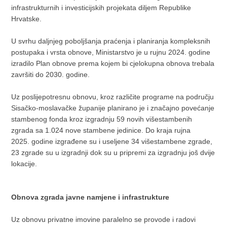
infrastrukturnih i investicijskih projekata diljem Republike
Hrvatske.
U svrhu daljnjeg poboljšanja praćenja i planiranja kompleksnih
postupaka i vrsta obnove, Ministarstvo je u rujnu 2024. godine
izradilo Plan obnove prema kojem bi cjelokupna obnova trebala
završiti do 2030. godine.
Uz poslijepotresnu obnovu, kroz različite programe na području
Sisačko-moslavačke županije planirano je i značajno povećanje
stambenog fonda kroz izgradnju 59 novih višestambenih
zgrada sa 1.024 nove stambene jedinice. Do kraja rujna
2025. godine izgrađene su i useljene 34 višestambene zgrade,
23 zgrade su u izgradnji dok su u pripremi za izgradnju još dvije
lokacije.
Obnova zgrada javne namjene i infrastrukture
Uz obnovu privatne imovine paralelno se provode i radovi