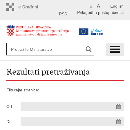
Preskoči
A
English
A
na
Prilagodba pristupačnosti
glavni
RSS
sadržaj
Rezultati pretraživanja
Filtrirajte stranice:
Od:
Do: