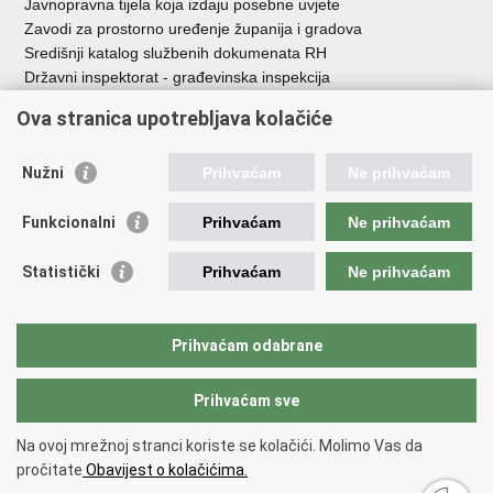
Javnopravna tijela koja izdaju posebne uvjete
Zavodi za prostorno uređenje županija i gradova
Središnji katalog službenih dokumenata RH
Državni inspektorat - građevinska inspekcija
AZONIZ
Ova stranica upotrebljava kolačiće
Važne poveznice
Nužni
Prihvaćam
Ne prihvaćam
Vlada Republike Hrvatske
Zavod za prostorni razvoj
Funkcionalni
Prihvaćam
Ne prihvaćam
Agencija za pravni promet i posredovanje nekretninama
Državna geodetska uprava
Statistički
Prihvaćam
Ne prihvaćam
Fond za zaštitu okoliša i energetsku učinkovitost
Centar za restrukturiranje i prodaju (CERP)
Državne nekretnine d.o.o.
Prihvaćam odabrane
Prihvaćam sve
Povratak na vrh
Copyright © 2026 Ministarstvo prostornoga uređenja, graditeljstva i
Na ovoj mrežnoj stranci koriste se kolačići. Molimo Vas da
državne imovine.
pročitate
Obavijest o kolačićima.
Uvjeti korištenja
.
Izjava o pristupačnosti
.