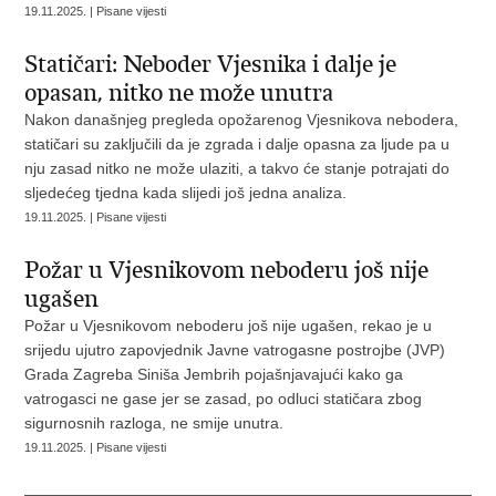
19.11.2025. | Pisane vijesti
Statičari: Neboder Vjesnika i dalje je
opasan, nitko ne može unutra
Nakon današnjeg pregleda opožarenog Vjesnikova nebodera,
statičari su zaključili da je zgrada i dalje opasna za ljude pa u
nju zasad nitko ne može ulaziti, a takvo će stanje potrajati do
sljedećeg tjedna kada slijedi još jedna analiza.
19.11.2025. | Pisane vijesti
Požar u Vjesnikovom neboderu još nije
ugašen
Požar u Vjesnikovom neboderu još nije ugašen, rekao je u
srijedu ujutro zapovjednik Javne vatrogasne postrojbe (JVP)
Grada Zagreba Siniša Jembrih pojašnjavajući kako ga
vatrogasci ne gase jer se zasad, po odluci statičara zbog
sigurnosnih razloga, ne smije unutra.
19.11.2025. | Pisane vijesti