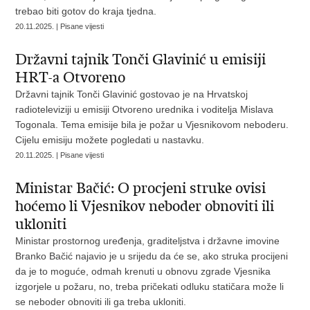
trebao biti gotov do kraja tjedna.
20.11.2025. | Pisane vijesti
Državni tajnik Tonči Glavinić u emisiji
HRT-a Otvoreno
Državni tajnik Tonči Glavinić gostovao je na Hrvatskoj
radioteleviziji u emisiji Otvoreno urednika i voditelja Mislava
Togonala. Tema emisije bila je požar u Vjesnikovom neboderu.
Cijelu emisiju možete pogledati u nastavku.
20.11.2025. | Pisane vijesti
Ministar Bačić: O procjeni struke ovisi
hoćemo li Vjesnikov neboder obnoviti ili
ukloniti
Ministar prostornog uređenja, graditeljstva i državne imovine
Branko Bačić najavio je u srijedu da će se, ako struka procijeni
da je to moguće, odmah krenuti u obnovu zgrade Vjesnika
izgorjele u požaru, no, treba pričekati odluku statičara može li
se neboder obnoviti ili ga treba ukloniti.