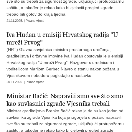
sve što su trebali za sigurnost zgrade, uključujući protupožarnu
zaštitu, a također je rekao kako bi cjeloviti pregled zgrade
trebao biti gotov do kraja tjedna.
21.11.2025. | Pisane vijesti
Iva Hudan u emisiji Hrvatskog radija "U
mreži Prvog"
(HRT) Glavna savjetnica ministra prostornoga uređenja,
graditeljstva i državne imovine Iva Hudan gostovala je u emisiji
Hrvatskog radija "U mreži Prvog". Razgovor s urednicom i
voditeljicom Marijom Gerbec Njavro o stanju nakon požara u
Vjesnikovom neboderu pogledajte u nastavku.
20.11.2025. | Pisane vijesti
Ministar Bačić: Napravili smo sve što smo
kao suvlasnici zgrade Vjesnika trebali
Ministar graditeljstva Branko Bačić rekao je da su kao jedan od
suvlasnika zgrade Vjesnika koja je izgorjela u požaru napravili
sve što su trebali za sigurnost zgrade, uključujući protupožarnu
zaštitu, a također je rekao kako bi cjeloviti pregled zgrade