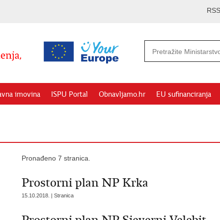
RS
avna imovina
ISPU Portal
Obnavljamo.hr
EU sufinanciranja
Pronađeno 7 stranica.
Prostorni plan NP Krka
15.10.2018. | Stranica