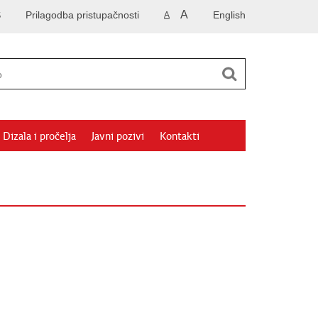
A
S
Prilagodba pristupačnosti
English
A
Dizala i pročelja
Javni pozivi
Kontakti