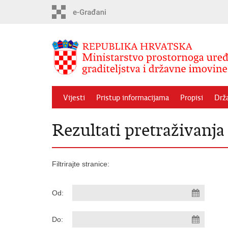
Preskoči
na
glavni
sadržaj
Vijesti
Pristup informacijama
Propisi
Drž
Rezultati pretraživanja
Filtrirajte stranice:
Od:
Do: