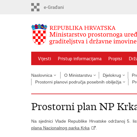
Preskoči
na
glavni
sadržaj
Vijesti
Pristup informacijama
Propisi
Drž
Naslovnica
O Ministarstvu
Djelokrug
Pr
Prostorni planovi područja posebnih obilježja
Pr
Prostorni plan NP Krk
Na sjednici Vlade Republike Hrvatske održanoj 5. l
plana Nacionalnog parka Krka
.