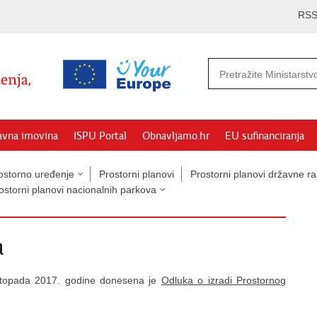
RS
avna imovina
ISPU Portal
Obnavljamo.hr
EU sufinanciranja
ostorno uređenje
Prostorni planovi
Prostorni planovi državne ra
ostorni planovi nacionalnih parkova
a
istopada 2017. godine donesena je
Odluka o izradi Prostornog