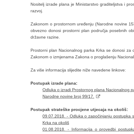
Nositelj izrade plana je Ministarstvo graditeljstva i p
razvoj.
Zakonom o prostornom uređenju (Narodne novine 153/
obvezno donosi prostorni plan područja posebnih obil
državne razine.
Prostorni plan Nacionalnog parka Krka se donosi za
Zakonom o izmjenama Zakona o proglašenju Nacionaln
Za više informacija slijedite niže navedene linkove:
Postupak izrade plana:
Odluka o izradi Prostornog plana Nacionalnog p
Narodne novine broj 99/17.
Postupak strateške procjene utjecaja na okoliš:
09.07.2018. - Odluka o započinjanju postupka s
Krka na okoliš
01.08.2018. - Informacija o provedbi postupka