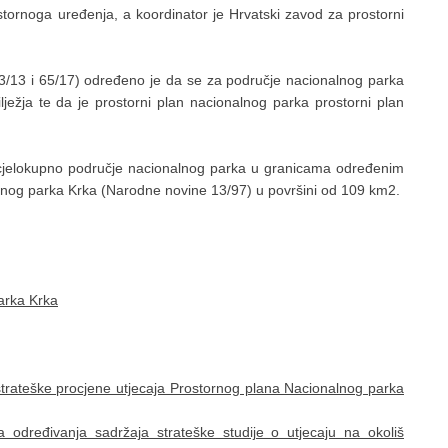
rostornoga uređenja, a koordinator je Hrvatski zavod za prostorni
13 i 65/17) određeno je da se za područje nacionalnog parka
ježja te da je prostorni plan nacionalnog parka prostorni plan
 cjelokupno područje nacionalnog parka u granicama određenim
og parka Krka (Narodne novine 13/97) u površini od 109 km2.
arka Krka
trateške procjene utjecaja Prostornog plana Nacionalnog parka
 određivanja sadržaja strateške studije o utjecaju na okoliš