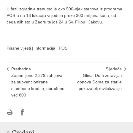
U fazi izgradnje trenutno je oko 500-njak stanova iz programa
POS-a na 13 lokacija vrijednih preko 300 milijuna kuna, od
čega ​njih sto u Zadru te još 24 u Sv. Filipu i Jakovu.
Pisane vijesti
|
Informacija
|
POS
Prethodna
Sljedeća
Zaprimljeno 2.379 zahtjeva
Glina: Dom zdravlja i
za subvencionirane
obnova Doma za starije
stambene kredite, obrađeno
pokazatelj revitalizacije
već 800
Ispiši
Podijeli
Podijeli
stranicu
na
na
e-Građani
Facebooku
Twitteru