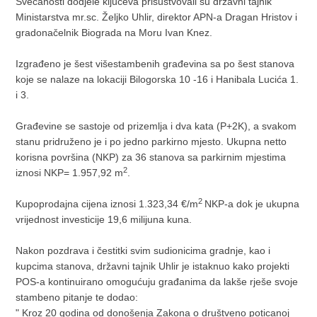
Svečanosti dodjele ključeva prisustvovali su državni tajnik
Ministarstva mr.sc. Željko Uhlir, direktor APN-a Dragan Hristov i
gradonačelnik Biograda na Moru Ivan Knez.
Izgrađeno je šest višestambenih građevina sa po šest stanova
koje se nalaze na lokaciji Bilogorska 10 -16 i Hanibala Lucića 1.
i 3.
Građevine se sastoje od prizemlja i dva kata (P+2K), a svakom
stanu pridruženo je i po jedno parkirno mjesto. Ukupna netto
korisna površina (NKP) za 36 stanova sa parkirnim mjestima
2
iznosi NKP= 1.957,92 m
.
2
Kupoprodajna cijena iznosi 1.323,34 €/m
NKP-a dok je ukupna
vrijednost investicije 19,6 milijuna kuna.
Nakon pozdrava i čestitki svim sudionicima gradnje, kao i
kupcima stanova, državni tajnik Uhlir je istaknuo kako projekti
POS-a kontinuirano omogućuju građanima da lakše rješe svoje
stambeno pitanje te dodao:
" Kroz 20 godina od donošenja Zakona o društveno poticanoj