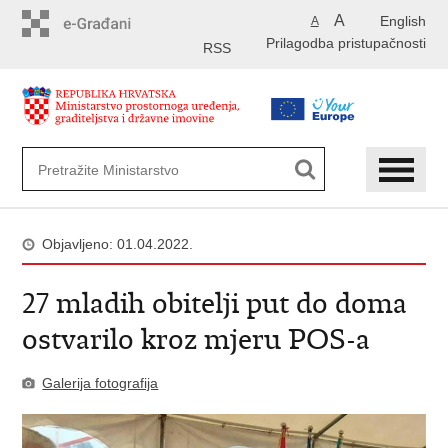
Preskoči
A
English
A
na
Prilagodba pristupačnosti
glavni
RSS
sadržaj
Objavljeno: 01.04.2022.
27 mladih obitelji put do doma
ostvarilo kroz mjeru POS-a
Galerija fotografija