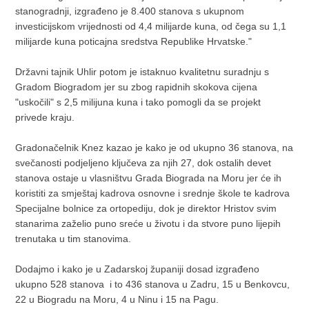
stanogradnji, izgrađeno je 8.400 stanova s ukupnom
investicijskom vrijednosti od 4,4 milijarde kuna, od čega su 1,1
milijarde kuna poticajna sredstva Republike Hrvatske."
Državni tajnik Uhlir potom je istaknuo kvalitetnu suradnju s
Gradom Biogradom jer su zbog rapidnih skokova cijena
"uskočili" s 2,5 milijuna kuna i tako pomogli da se projekt
privede kraju.
Gradonačelnik Knez kazao je kako je od ukupno 36 stanova, na
svečanosti podjeljeno ključeva za njih 27, dok ostalih devet
stanova ostaje u vlasništvu Grada Biograda na Moru jer će ih
koristiti za smještaj kadrova osnovne i srednje škole te kadrova
Specijalne bolnice za ortopediju, dok je direktor Hristov svim
stanarima zaželio puno sreće u životu i da stvore puno lijepih
trenutaka u tim stanovima.
Dodajmo i kako je u Zadarskoj županiji dosad izgrađeno
ukupno 528 stanova i to 436 stanova u Zadru, 15 u Benkovcu,
22 u Biogradu na Moru, 4 u Ninu i 15 na Pagu.