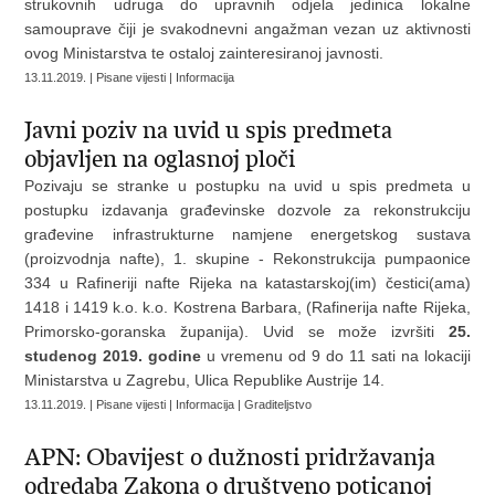
strukovnih udruga do upravnih odjela jedinica lokalne
samouprave čiji je svakodnevni angažman vezan uz aktivnosti
ovog Ministarstva te ostaloj zainteresiranoj javnosti.
13.11.2019. | Pisane vijesti | Informacija
Javni poziv na uvid u spis predmeta
objavljen na oglasnoj ploči
Pozivaju se stranke u postupku na uvid u spis predmeta u
postupku izdavanja građevinske dozvole za rekonstrukciju
građevine infrastrukturne namjene energetskog sustava
(proizvodnja nafte), 1. skupine - Rekonstrukcija pumpaonice
334 u Rafineriji nafte Rijeka na katastarskoj(im) čestici(ama)
1418 i 1419 k.o. k.o. Kostrena Barbara, (Rafinerija nafte Rijeka,
Primorsko-goranska županija). Uvid se može izvršiti
25.
studenog 2019. godine
u vremenu od 9 do 11 sati na lokaciji
Ministarstva u Zagrebu, Ulica Republike Austrije 14.
13.11.2019. | Pisane vijesti | Informacija | Graditeljstvo
APN: Obavijest o dužnosti pridržavanja
odredaba Zakona o društveno poticanoj