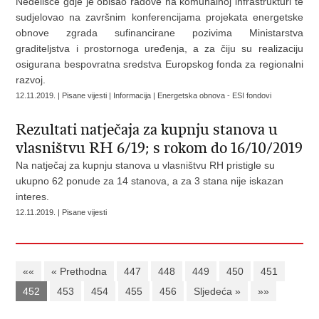
Nedelišće gdje je obišao radove na komunalnoj infrastrukturi te
sudjelovao na završnim konferencijama projekata energetske
obnove zgrada sufinancirane pozivima Ministarstva
graditeljstva i prostornoga uređenja, a za čiju su realizaciju
osigurana bespovratna sredstva Europskog fonda za regionalni
razvoj.
12.11.2019. | Pisane vijesti | Informacija | Energetska obnova - ESI fondovi
Rezultati natječaja za kupnju stanova u
vlasništvu RH 6/19; s rokom do 16/10/2019
Na natječaj za kupnju stanova u vlasništvu RH pristigle su
ukupno 62 ponude za 14 stanova, a za 3 stana nije iskazan
interes.
12.11.2019. | Pisane vijesti
««
« Prethodna
447
448
449
450
451
452
453
454
455
456
Sljedeća »
»»