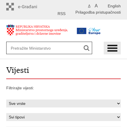
Preskoči
A
English
A
na
Prilagodba pristupačnosti
glavni
RSS
sadržaj
Vijesti
Filtrirajte vijesti: