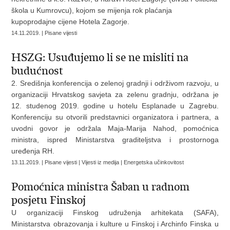
škola u Kumrovcu), kojom se mijenja rok plaćanja
kupoprodajne cijene Hotela Zagorje.
14.11.2019. | Pisane vijesti
HSZG: Usuđujemo li se ne misliti na
budućnost
2. Središnja konferencija o zelenoj gradnji i održivom razvoju, u
organizaciji Hrvatskog savjeta za zelenu gradnju, održana je
12. studenog 2019. godine u hotelu Esplanade u Zagrebu.
Konferenciju su otvorili predstavnici organizatora i partnera, a
uvodni govor je održala Maja-Marija Nahod, pomoćnica
ministra, ispred Ministarstva graditeljstva i prostornoga
uređenja RH.
13.11.2019. | Pisane vijesti | Vijesti iz medija | Energetska učinkovitost
Pomoćnica ministra Šaban u radnom
posjetu Finskoj
U organizaciji Finskog udruženja arhitekata (SAFA),
Ministarstva obrazovanja i kulture u Finskoj i Archinfo Finska u