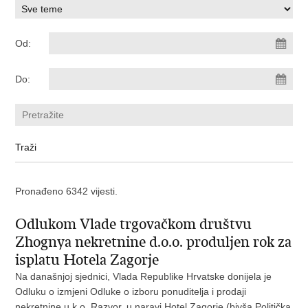
Od:
Do:
Pronađeno 6342 vijesti.
Odlukom Vlade trgovačkom društvu
Zhognya nekretnine d.o.o. produljen rok za
isplatu Hotela Zagorje
Na današnjoj sjednici, Vlada Republike Hrvatske donijela je
Odluku o izmjeni Odluke o izboru ponuditelja i prodaji
nekretnine u k.o. Razvor, u naravi Hotel Zagorje (bivša Politička