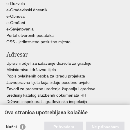
e-Dozvola
e-Građevinski dnevnik
e-Obnova
e-Građani
e-Savjetovanja
Portal otvorenih podataka
OSS - jedinstveno poslužno mjesto
Adresar
Upravni odjeli za izdavanje dozvola za gradnju
Ministarstva i državna tijela
Popis ovlaštenih osoba za izradu projekata
Javnopravna tijela koja izdaju posebne uvjete
Zavodi za prostorno uređenje županija i gradova
Središnji katalog službenih dokumenata RH
Državni inspektorat - građevinska inspekcija
AZONIZ
Ova stranica upotrebljava kolačiće
Važne poveznice
Nužni
Prihvaćam
Ne prihvaćam
Vlada Republike Hrvatske