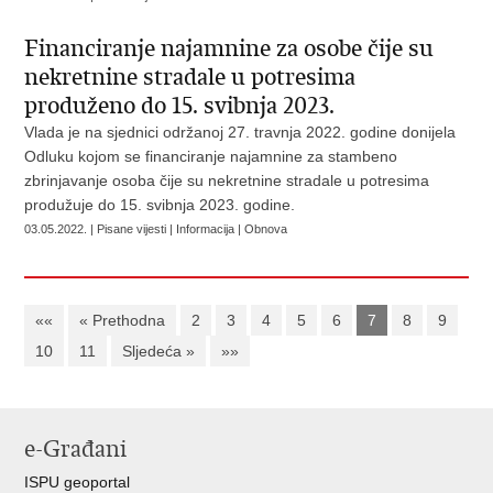
Financiranje najamnine za osobe čije su
nekretnine stradale u potresima
produženo do 15. svibnja 2023.
Vlada je na sjednici održanoj 27. travnja 2022. godine donijela
Odluku kojom se financiranje najamnine za stambeno
zbrinjavanje osoba čije su nekretnine stradale u potresima
produžuje do 15. svibnja 2023. godine.
03.05.2022. | Pisane vijesti | Informacija | Obnova
««
« Prethodna
2
3
4
5
6
7
8
9
10
11
Sljedeća »
»»
e-Građani
ISPU geoportal