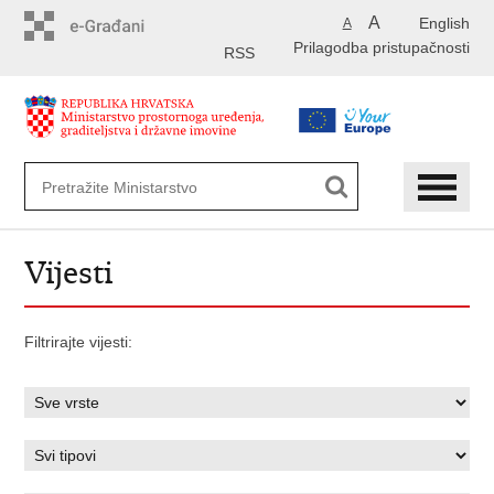
Preskoči
A
English
A
na
Prilagodba pristupačnosti
glavni
RSS
sadržaj
Vijesti
Filtrirajte vijesti: