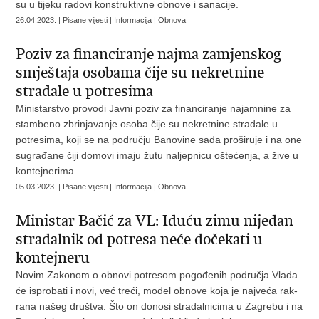
su u tijeku radovi konstruktivne obnove i sanacije.
26.04.2023. | Pisane vijesti | Informacija | Obnova
Poziv za financiranje najma zamjenskog
smještaja osobama čije su nekretnine
stradale u potresima
Ministarstvo provodi Javni poziv za financiranje najamnine za
stambeno zbrinjavanje osoba čije su nekretnine stradale u
potresima, koji se na području Banovine sada proširuje i na one
sugrađane čiji domovi imaju žutu naljepnicu oštećenja, a žive u
kontejnerima.
05.03.2023. | Pisane vijesti | Informacija | Obnova
Ministar Bačić za VL: Iduću zimu nijedan
stradalnik od potresa neće dočekati u
kontejneru
Novim Zakonom o obnovi potresom pogođenih područja Vlada
će isprobati i novi, već treći, model obnove koja je najveća rak-
rana našeg društva. Što on donosi stradalnicima u Zagrebu i na