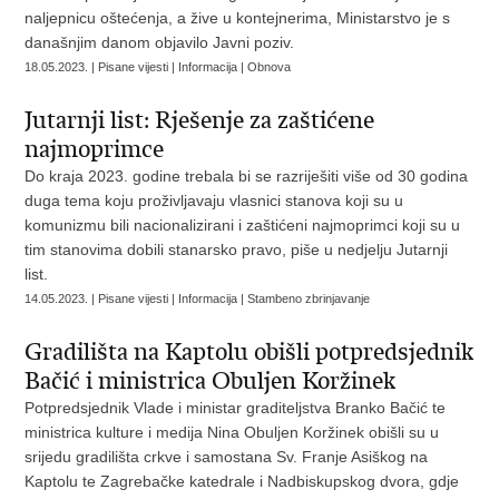
naljepnicu oštećenja, a žive u kontejnerima, Ministarstvo je s
današnjim danom objavilo Javni poziv.
18.05.2023. | Pisane vijesti | Informacija | Obnova
Jutarnji list: Rješenje za zaštićene
najmoprimce
Do kraja 2023. godine trebala bi se razriješiti više od 30 godina
duga tema koju proživljavaju vlasnici stanova koji su u
komunizmu bili nacionalizirani i zaštićeni najmoprimci koji su u
tim stanovima dobili stanarsko pravo, piše u nedjelju Jutarnji
list.
14.05.2023. | Pisane vijesti | Informacija | Stambeno zbrinjavanje
Gradilišta na Kaptolu obišli potpredsjednik
Bačić i ministrica Obuljen Koržinek
Potpredsjednik Vlade i ministar graditeljstva Branko Bačić te
ministrica kulture i medija Nina Obuljen Koržinek obišli su u
srijedu gradilišta crkve i samostana Sv. Franje Asiškog na
Kaptolu te Zagrebačke katedrale i Nadbiskupskog dvora, gdje